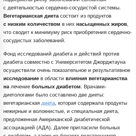
с деятельностью
сердечно-сосудистой
системы.
Вегетарианская диета
состоит из продуктов
с низким количеством
в них
насыщенных жиров
,
что сводит к минимуму риск приобретения
сердечно-
сосудистых
заболеваний.
Фонд исследований диабета и действий против
диабета совместно с Университетом Джорджтауна
осуществили очень показательное и результативное
исследование
в области
влияния вегетарианства
на
лечение
больных диабетом
.
Врачами-
диетологами
было составлено две диеты:
вегетарианская
диета
, которая содержала продукты
нежирные и волокнистые, и специальная диета,
предложенная Американской диабетической
ассоциацией (АДА). Далее пригласили больных
с диабетом, а также их близких родственников,