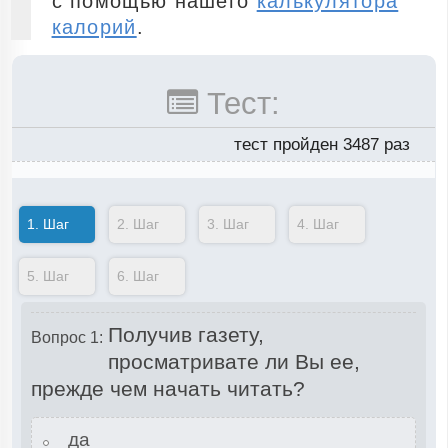
с помощью нашего
калькулятора
калорий
.
Тест:
тест пройден 3487 раз
1.
Шаг
2.
Шаг
3.
Шаг
4.
Шаг
5.
Шаг
6.
Шаг
Получив газету,
Вопрос 1:
просматривате ли Вы ее,
прежде чем начать читать?
да