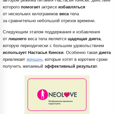
автором режима питания Настасьи Кински, действие
которого
помогает
актрисе
избавляться
от нескольких килограммов
веса
тела
за сравнительно небольшой отрезок времени.
Следующим этапом поддержания и избавления
от
лишнего
веса тела является
щадящая диета
,
которую периодически с большим удовольствием
использует Настасья Кински
. Особенно такая
диета
привлекает
женщин
, которые хотят в короткие сроки
получить желаемый
эффективный результат
.