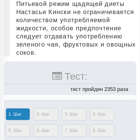
Питьевой режим щадящей диеты
Настасьи Кински не ограничивается
количеством употребляемой
жидкости, особое предпочтение
следует отдавать употреблению
зеленого чая, фруктовых и овощных
соков.
Тест:
тест пройден 2353 раза
1.
Шаг
2.
Шаг
3.
Шаг
4.
Шаг
5.
Шаг
6.
Шаг
7.
Шаг
8.
Шаг