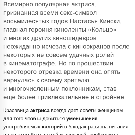
Всемирно популярная актриса,
признанная всеми
секс-символ
восьмидесятых годов Настасья Кински,
главная героиня киноленты «Кольцо»
и многих других киношедевров
неожиданно исчезла с киноэкранов после
некоторых не совсем удачных ролей
в кинематографе. Но по прошествии
некоторого отрезка времени она опять
вернулась к своему зрителю
и многочисленным поклонникам, став
еще более привлекательнее и стройнее.
Красавица
актриса
всегда дает советы женщинам
для того
чтобы
добиться
уменьшения
употребляемых
калорий
в блюдах рациона питания
и при этом быть сытой и здоровой, необходимо