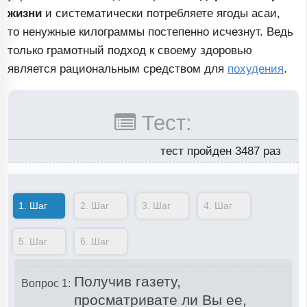
жизни
и систематически потребляете ягоды асаи,
то ненужные килограммы постепенно исчезнут. Ведь
только грамотный подход к своему здоровью
является рациональным средством для
похудения
.
Тест:
тест пройден 3487 раз
1.
Шаг
2.
Шаг
3.
Шаг
4.
Шаг
5.
Шаг
6.
Шаг
Получив газету,
Вопрос 1:
просматривате ли Вы ее,