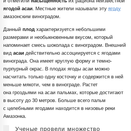
и отметили
насыщенность
их рациона неизвестной
ягодой асаи
. Местные жители называли эту
ягоду
амазонским виноградом.
Данный
плод
характеризуется небольшими
размерами и необыкновенным вкусом, который
напоминает смесь шоколада с виноградом. Внешний
вид
асаи
действительно ассоциируется с ягодами
винограда. Она имеет круглую форму и
темно-
пурпурный
окрас. В плодах ягоды асаи можно
насчитать только одну косточку и содержится в ней
меньше мякоти, чем в винограде. Растет
она гроздьями на асаи пальмах, которые достигают
в высоту до 30 метров. Больше всего пальм
с целебными ягодами находится в низовье реки
Амазонка.
Ученые провели множество