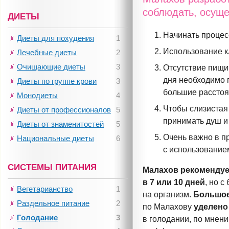
соблюдать, осуще
ДИЕТЫ
Начинать процес
Диеты для похудения
1
Использование к
Лечебные диеты
2
Очищающие диеты
3
Отсутствие пищи
дня необходимо 
Диеты по группе крови
3
большие расстоя
Монодиеты
4
Чтобы слизистая
Диеты от профессионалов
5
принимать душ и
Диеты от знаменитостей
5
Очень важно в п
Национальные диеты
6
с использование
СИСТЕМЫ ПИТАНИЯ
Малахов рекоменду
в 7 или 10 дней
, но 
Вегетарианство
1
на организм.
Большое
Раздельное питание
2
по Малахову
уделено
Голодание
3
в голодании, по мнени