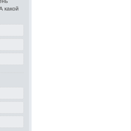
ень
А какой