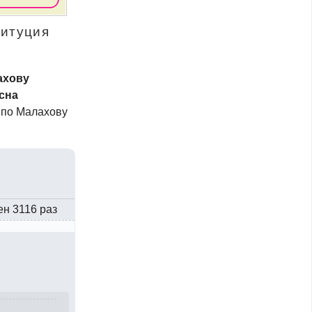
титуция
ахову
сна
 по Малахову
ен 3116 раз