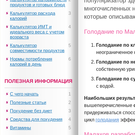
популяризатор зд
продуктов и готовых блюд
многочисленных н
Калькулятор расхода
3
которые описыва
калорий
Калькулятор ИМТ и
4
Голодание по Мал
идеального веса с учетом
возраста
Голодание по к
Калькулятор
5
совместимости продуктов
неограниченное 
Нормы потребления
6
Голодание по н
калорий в день
собственную ури
Голодание по с
ПОЛЕЗНАЯ ИНФОРМАЦИЯ
с водой.
С чего начать
1
Наибольших результ
Полезные статьи
2
вышеперечисленные
Похудение без диет
3
придерживаться спосо
Средства для похудения
4
цикл
голодания
эффект
Витамины
5
Малахов разрабо