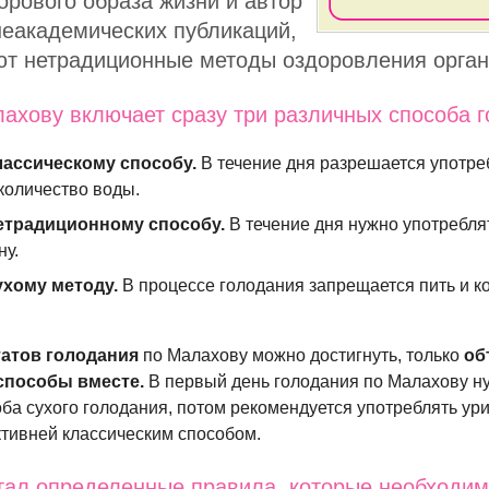
орового образа жизни и автор
еакадемических публикаций,
ют нетрадиционные методы оздоровления орган
ахову включает сразу три различных способа г
лассическому способу.
В течение дня разрешается употре
количество воды.
етрадиционному способу.
В течение дня нужно употребля
ну.
ухому методу.
В процессе голодания запрещается пить и к
атов голодания
по Малахову можно достигнуть, только
об
способы вместе.
В первый день голодания по Малахову н
ба сухого голодания, потом рекомендуется употреблять ури
ивней классическим способом.
тал определенные правила, которые необходи