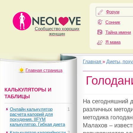
Форум
Сонник
Сообщество хороших
Тайна имени
женщин
Я мама
Главная
»
Диеты, пох
Главная страница
Голодан
КАЛЬКУЛЯТОРЫ И
ТАБЛИЦЫ
На сегодняшний д
различных методи
Онлайн калькулятор
1
расчета калорий для
методика голодан
похудения. IIFYM
калькулятор. Гибкая диета
Малахов – извест
Калькулятор калорийности
2