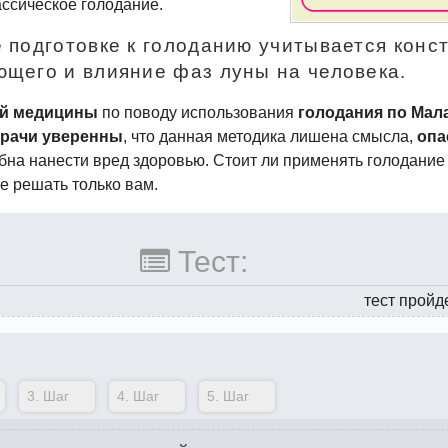
ассическое голодание.
е подготовке к голоданию учитывается конс
ющего и влияние фаз луны на человека.
й медицины
по поводу использования
голодания по Мал
рачи уверенны
, что данная методика лишена смысла,
опа
бна нанести вред здоровью. Стоит ли применять голодание
е решать только вам.
Тест:
тест пройд
3.
Шаг
4.
Шаг
5.
Шаг