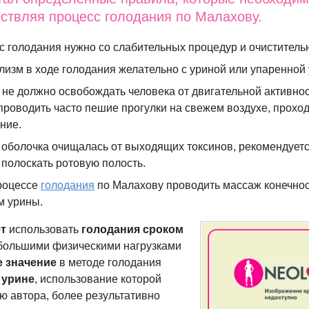
ствляя процесс голодания по Малахову.
с голодания нужно со слабительных процедур и очиститель
лизм в ходе голодания желательно с уриной или упаренной 
 не должно освобождать человека от двигательной активнос
проводить часто пешие прогулки на свежем воздухе, прохо
ние.
 оболочка очищалась от выходящих токсинов, рекомендует
 полоскать ротовую полость.
роцессе
голодания
по Малахову проводить массаж конечнос
м урины.
ет
использовать
голодания сроком
с большими физическими нагрузками
 значение
в методе голодания
 урине
, использование которой
ю автора, более результативно