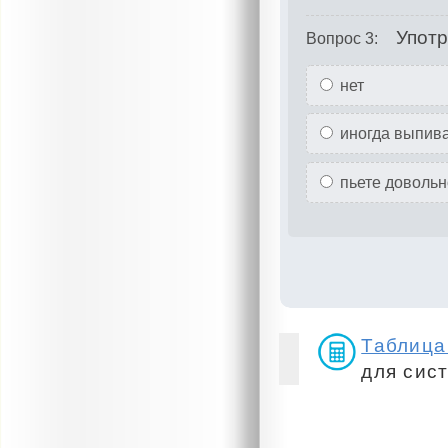
Употр
Вопрос 3:
нет
иногда выпива
пьете довольно
Таблица
для сис