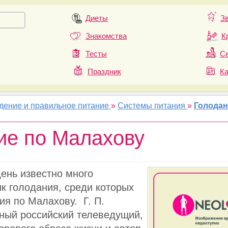
Диеты
З
Знакомства
К
Тесты
Се
Праздник
К
удение и правильное питание
»
Системы питания
»
Голодан
ие по Малахову
ень известно много
к голодания, среди которых
ия по Малахову. Г. П.
ный российский телеведущий,