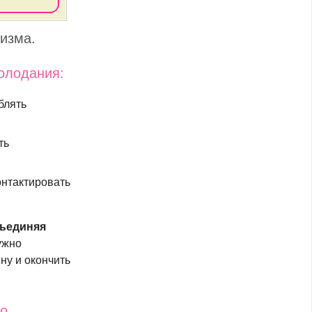
изма.
олодания:
блять
ть
онтактировать
ъединяя
ужно
ну и окончить
мо