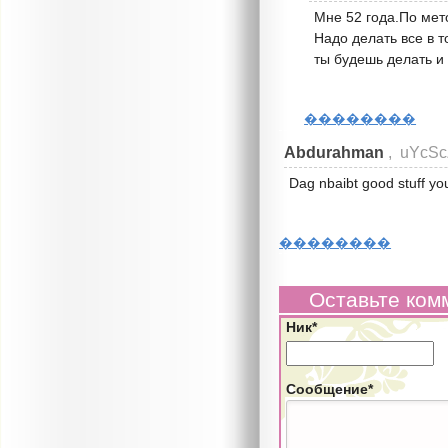
Мне 52 года.По мет
Надо делать все в т
ты будешь делать и 
��������
Abdurahman
, uYcS
Dag nbaibt good stuff y
��������
Оставьте ком
Ник*
Сообщение*