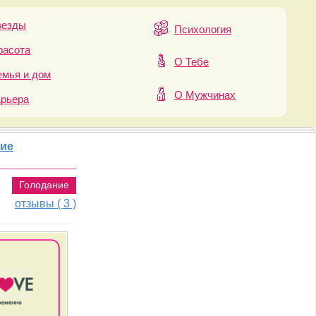
везды
Психология
расота
О Тебе
мья и дом
О Мужчинах
арьера
ие
Голодание
отзывы ( 3 )