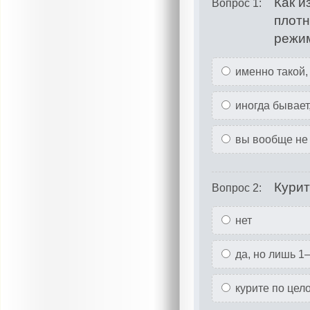
Как и
Вопрос 1:
плотн
режим
именно такой,
иногда бывает,
вы вообще не 
Курит
Вопрос 2:
нет
да, но лишь 1
курите по цело