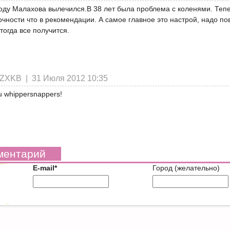
оду Малахова вылечился.В 38 лет была проблема с коленями. Тепе
очности что в рекомендации. А самое главное это настрой, надо пов
тогда все получится.
cZXKB |
31 Июля 2012 10:35
ou whippersnappers!
ментарий
E-mail*
Город (желательно)