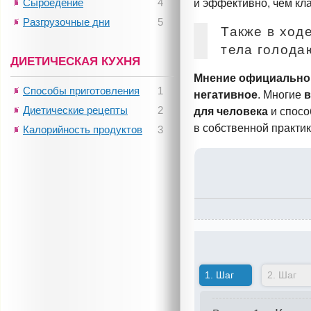
Сыроедение
4
и эффективно, чем кл
Разгрузочные дни
5
Также в ход
тела голода
ДИЕТИЧЕСКАЯ КУХНЯ
Мнение официально
Способы приготовления
1
негативное
. Многие
в
Диетические рецепты
2
для человека
и спосо
в собственной практик
Калорийность продуктов
3
1.
Шаг
2.
Шаг