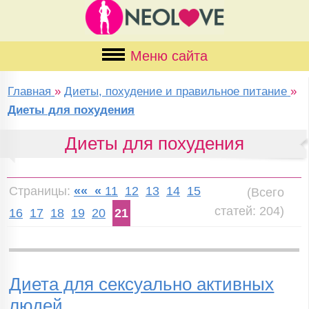
Меню сайта
Главная
»
Диеты, похудение и правильное питание
»
Диеты для похудения
Диеты для похудения
Страницы:
««
«
11
12
13
14
15
(Всего
статей: 204)
16
17
18
19
20
21
Диета для сексуально активных
людей