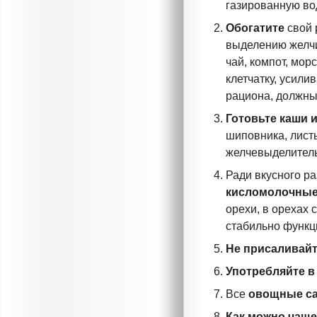
газированную во
Обогатите
свой 
выделению желчи
чай, компот, мор
клетчатку, усили
рациона, должны
Готовьте каши 
шиповника, лист
желчевыделитель
Ради вкусного р
кисломолочные
орехи, в орехах
стабильно функц
Не присаливайт
Употребляйте в
Все
овощные са
Как можно чаще