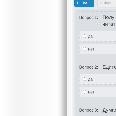
1.
Шаг
2.
Шаг
Получ
Вопрос 1:
читат
да
нет
Едите
Вопрос 2:
да
нет
Думае
Вопрос 3: