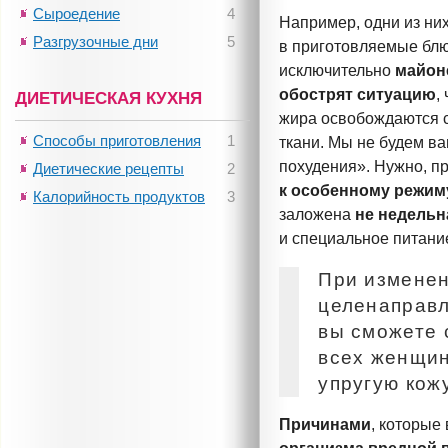
Сыроедение
4
Например, одни из них
Разгрузочные дни
5
в приготовляемые бл
исключительно
майон
обострят ситуацию
,
ДИЕТИЧЕСКАЯ КУХНЯ
жира освобождаются с
Способы приготовления
1
ткани. Мы не будем в
похудения». Нужно, пр
Диетические рецепты
2
к особенному режим
Калорийность продуктов
3
заложена
не недельн
и специальное питани
При изменен
целенаправл
вы сможете 
всех женщин
упругую кожу
Причинами
, которые