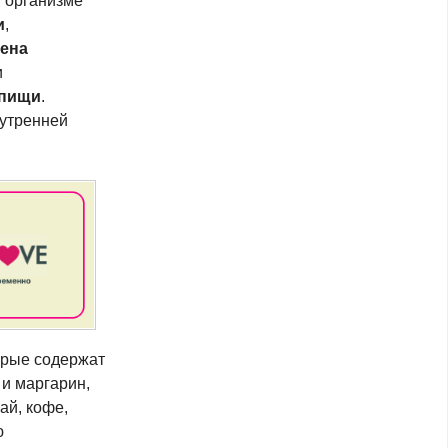
 организме
и
,
лена
и
 пищи
.
нутренней
орые содержат
 и маргарин,
ай, кофе,
ю