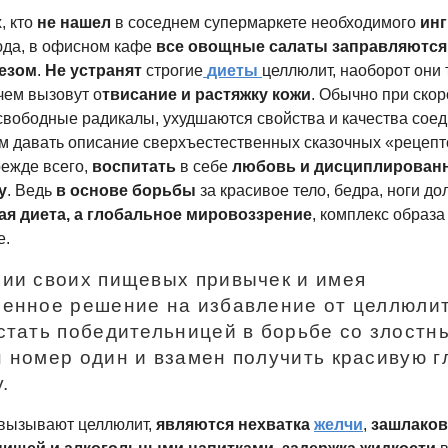
, кто
не нашел
в соседнем супермаркете необходимого
инг
юда, в офисном кафе
все овощные салаты заправляются
езом
.
Не устранят
строгие
диеты
целлюлит, наоборот они 
 чем вызовут о
твисание и растяжку кожи
. Обычно при ско
вободные радикалы, ухудшаются свойства и качества сое
ам давать описание сверхъестественных сказочных «рецепт
ежде всего,
воспитать
в себе
любовь и дисциплирован
у
. Ведь
в основе борьбы
за красивое тело, бедра, ноги д
ая диета, а глобальное мировоззрение
, комплекс образа
е.
ии своих пищевых привычек и имея
енное решение на избавление от целлюлит
стать победительницей в борьбе со злостн
 номер один и взамен получить красивую г
.
 вызывают целлюлит,
являются нехватка
желчи
,
зашлаков