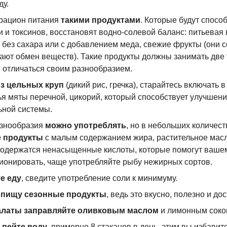
ду.
рацион питания
такими продуктами
. Которые будут спосо
 и токсинов, восстановят
водно-солевой
баланс: питьевая 
с без сахара или с добавлением меда, свежие фрукты (они 
вают обмен веществ). Такие продукты должны занимать две
 отличаться своим разнообразием.
из цельных круп
(дикий рис, гречка), старайтесь включать 
ья мяты перечной, цикорий, который способствует улучшен
ной системы.
азнообразия
можно употреблять
, но в небольших количест
 продукты
с малым содержанием жира, растительное масл
 содержатся ненасыщенные кислоты, которые помогут ваше
ионировать, чаще употребляйте рыбу нежирных сортов.
е еду
, сведите употребление соли к минимуму.
 пищу сезонные продукты
, ведь это вкусно, полезно и до
латы заправляйте оливковым маслом
и лимонным соко
 пейте воду
, примерно 8 стаканов в день, этим вы избавит