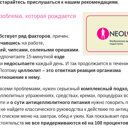
старайтесь прислушаться к нашим рекомендациям
.
роблема, которая рождается
бствует ряд факторов
, причин.
ичавшись
на работе,
ей, чипсами, солеными орешками
.
едпочитаете
15-минутной
езде
ки
недосыпаете
каждый день. И так продолжается в течени
 Поэтому
целлюлит – это ответная реакция организма
тношение к нему.
всеми проблемами, нужен серьезный
комплексный подхо
ллюлитных упражнениях, средствах, кремах, процедурах в
ете и
о сути антицеллюлитного питания
нужно говорить п
 не найдете классического руководства к действию по ант
списком меню на завтрак, обед и ужин. Как показывает прак
стоятельств
не все придерживаются её на 100 проценто