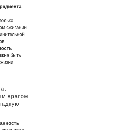
редиента
только
ром сжигании
динительной
ов
ность
олжна быть
 жизни
а,
ым врагом
ладкую
анность