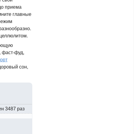
до приема
омните главные
режим
 разнообразно.
 целлюлитом.
ающую
,
фаст-фуд
,
орт
доровый сон,
ен 3487 раз