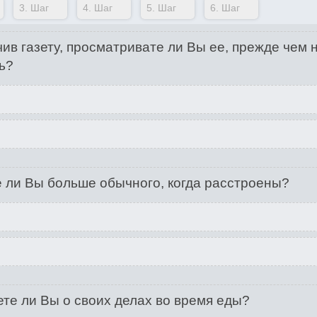
3.
Шаг
4.
Шаг
5.
Шаг
6.
Шаг
ив газету, просматривате ли Вы ее, прежде чем 
ь?
 ли Вы больше обычного, когда расстроены?
те ли Вы о своих делах во время еды?