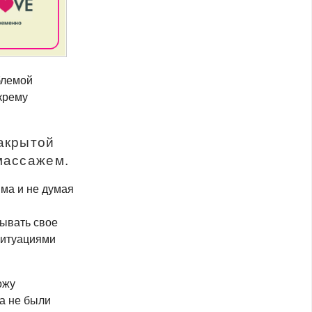
блемой
 крему
акрытой
массажем.
има и не думая
ывать свое
ситуациями
ожу
жа не были