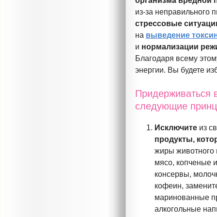
организма
вредной 
из-за
неправильного п
стрессовые ситуаци
на
выведение токси
и
нормализации реж
Благодаря всему этом
энергии. Вы будете и
Придерживаться в
следующие принц
Исключите
из с
продукты, кото
жиры животного 
мясо, копченые 
консервы, молоч
кофеин, замените
маринованные пр
алкогольные нап