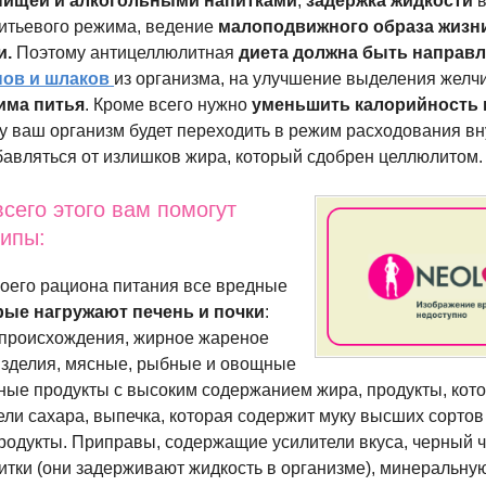
пищей и алкогольными напитками
,
задержка жидкости
в
итьевого режима, ведение
малоподвижного образа жизн
и.
Поэтому антицеллюлитная
диета должна быть направ
нов и шлаков
из организма, на улучшение выделения желч
има питья
. Кроме всего нужно
уменьшить калорийность
у ваш организм будет переходить в режим расходования в
збавляться от излишков жира, который сдобрен целлюлитом.
сего этого вам помогут
ипы:
воего рациона питания все вредные
рые нагружают печень и почки
:
происхождения, жирное жареное
изделия, мясные, рыбные и овощные
ные продукты с высоким содержанием жира, продукты, кот
ли сахара, выпечка, которая содержит муку высших сортов
одукты. Приправы, содержащие усилители вкуса, черный ч
итки (они задерживают жидкость в организме), минеральну