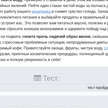
ойных явлений. Пейте один стакан чистой воды за полчаса 
ит работу вашего
кишечника
и снимет чувство голода. Зап
ллюлитного питания и выбирайте продукты и правильный 
 устроит вас. Это позволит вам питаться вкусно, полезно и
ием сбросите излишек килограммов и одержите победу над
 на подвиги,
гоните прочь сидячий образ жизни
, сковыв
, стрессовые проблемные ситуации, непродуманные диеты
оримый кофе. Приветствуйте овощи, фрукты, чистую воду,
сп
грузки, приятные косметические процедуры, полноценный з
азах и полную уверенность в себе!
Тест:
тест пройд