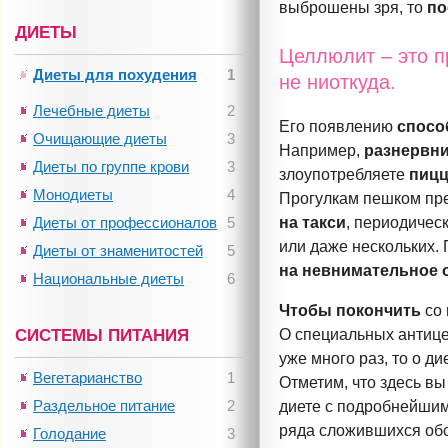
выброшены зря, то
по
ДИЕТЫ
Целлюлит – это п
Диеты для похудения
1
не ниоткуда.
Лечебные диеты
2
Его появлению
спосо
Очищающие диеты
3
Например,
разнервн
Диеты по группе крови
3
злоупотребляете
пицц
Монодиеты
4
Прогулкам пешком пр
Диеты от профессионалов
5
на такси
, периодичес
или даже нескольких.
Диеты от знаменитостей
5
на невнимательное о
Национальные диеты
6
Чтобы покончить
со 
СИСТЕМЫ ПИТАНИЯ
О специальных антице
уже много раз, то о ди
Вегетарианство
1
Отметим, что здесь вы
Раздельное питание
2
диете с подробнейшим 
ряда сложившихся об
Голодание
3