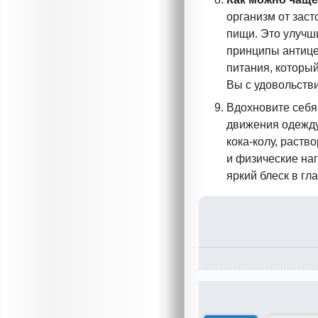
организм от заст
пищи. Это улучш
принципы антице
питания, который
Вы с удовольств
Вдохновите себя
движения одежду
кока-колу
, раств
и физические на
яркий блеск в гл