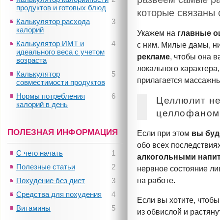
продуктов и готовых блюд
которые связаны
Калькулятор расхода
3
калорий
Укажем на
главные о
Калькулятор ИМТ и
4
с ним. Милые дамы, н
идеального веса с учетом
рекламе
, чтобы она 
возраста
локального характера,
Калькулятор
5
прилагается массажны
совместимости продуктов
Нормы потребления
6
Целлюлит не
калорий в день
целлофаном 
ПОЛЕЗНАЯ ИНФОРМАЦИЯ
Если при этом
вы буд
обо всех последствиях
С чего начать
1
алкогольными напи
Полезные статьи
2
нервное состояние л
Похудение без диет
3
на работе.
Средства для похудения
4
Если вы хотите, чтоб
Витамины
5
из обвислой и растяну