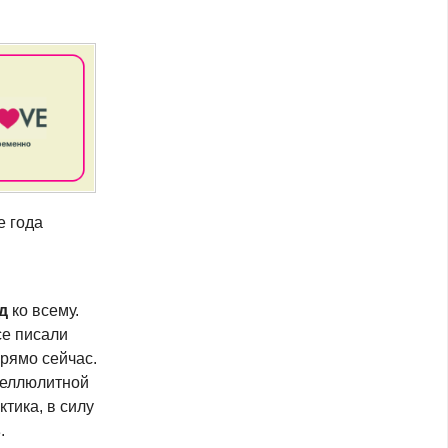
е года
д
ко всему.
се писали
рямо сейчас.
ицеллюлитной
тика, в силу
в
.