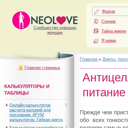
Форум
Сонник
Сообщество хороших
Тайна имени
женщин
Я мама
Главная
»
Диеты, пох
Главная страница
Антицел
КАЛЬКУЛЯТОРЫ И
питание
ТАБЛИЦЫ
Онлайн калькулятор
1
расчета калорий для
Прежде чем прист
похудения. IIFYM
обо всех тонкост
калькулятор. Гибкая диета
развеем самые р
Калькулятор калорийности
2