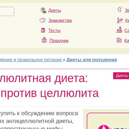
Диеты
З
Знакомства
К
Тесты
Се
Праздник
К
удение и правильное питание
»
Диеты для похудения
люлитная диета:
Диеты
 против целлюлита
упить к обсуждению вопроса
ях антицеллюлитной диеты,
аспространенные мифы,