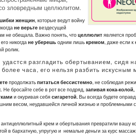
 со зловредным целлюлитом.
шибки женщин
, которые ведут войну
икогда
не верьте
вездесущей
вам не обещала. Важно понять, что
целлюлит
является про
 его никогда
не уберешь
одним лишь
кремом
, даже если к
й ролик.
 удастся разгладить обертыванием, сидя н
более часа, его нельзя разбить искусным 
ете
продолжать
питаться бессистемно
, не соблюдая реж
. Не бросайте себе в рот все подряд,
запивая
кока-колой
,
тками
и окуривая себя
сигаретой.
Вы всегда будете оправд
ишним весом, неудавшейся личной жизнью и проблемными 
ы антицеллюлитный крем и обертывания превратили вашу к
той в бархатную, упругую и немалые деньги за курс масса