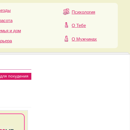
везды
Психология
расота
О Тебе
мья и дом
О Мужчинах
арьера
 для похудения