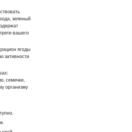
бствовать
вода, зеленый
содержат
 трети вашего
в рацион ягоды
ию активности
вах:
о, семечки,
му организму
ступно.
м.
е свой