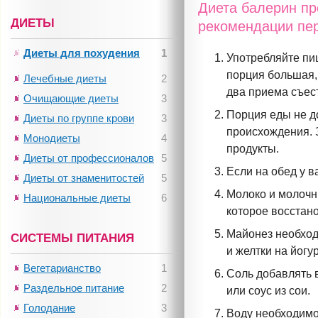
Диета балерин п
ДИЕТЫ
рекомендации пер
Диеты для похудения
1
Употребляйте пи
порция большая, 
Лечебные диеты
2
два приема съест
Очищающие диеты
3
Порция еды не д
Диеты по группе крови
3
происхождения. 
Монодиеты
4
продукты.
Диеты от профессионалов
5
Если на обед у в
Диеты от знаменитостей
5
Молоко и молочн
Национальные диеты
6
которое восстан
Майонез необход
СИСТЕМЫ ПИТАНИЯ
и желтки на йогу
Вегетарианство
1
Соль добавлять 
Раздельное питание
2
или соус из сои.
Голодание
3
Воду необходимо 