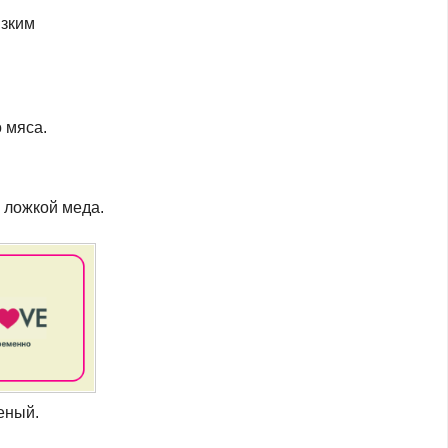
изким
 мяса.
 ложкой меда.
еный.