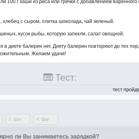
ли 100 г каши из риса или гречки с добавлением варенного
, хлебец с сыром, плитка шоколада, чай зеленый.
ушеных, кусок рыбы, которую запекли, салат овощной.
 в диете балерин нет. Диету балерин повторяют до тех пор,
оложительным. Желаем удачи!
Тест:
тест пройд
3.
Шаг
4.
Шаг
ярно ли Вы занимаетесь зарядкой?