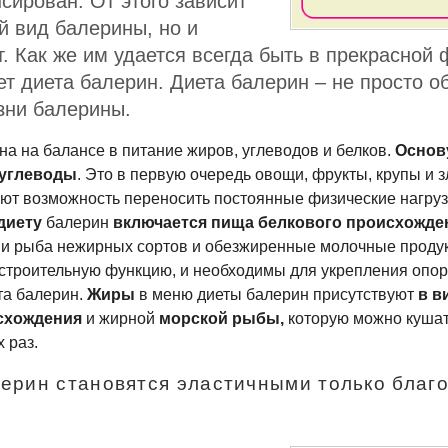
сирован. От этого зависит
й вид балерины, но и
т. Как же им удается всегда быть в прекрасной
ет диета балерин. Диета балерин – не просто о
изни балерины.
а на балансе в питание жиров, углеводов и белков.
Основ
 углеводы
. Это в первую очередь овощи, фрукты, крупы и 
ают возможность переносить постоянные физические нагруз
диету
балерин
включается пища белкового происхожде
 и рыба нежирных сортов и обезжиренные молочные продук
строительную функцию, и необходимы для укрепления
опор
а балерин.
Жиры
в меню диеты балерин присутствуют
в в
исхождения
и жирной
морской рыбы,
которую можно кушат
 раз.
лерин становятся эластичными только благ