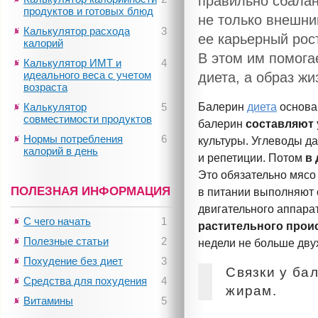
правильно сбалан
продуктов и готовых блюд
не только внешни
Калькулятор расхода
3
ее карьерный рос
калорий
В этом им помога
Калькулятор ИМТ и
4
идеального веса с учетом
диета, а образ ж
возраста
Калькулятор
5
Балерин
диета
основан
совместимости продуктов
балерин
составляют
Нормы потребления
6
культуры. Углеводы д
калорий в день
и репетиции. Потом
в 
Это обязательно мясо
ПОЛЕЗНАЯ ИНФОРМАЦИЯ
в питании выполняют 
двигательного
аппарат
С чего начать
1
растительного про
Полезные статьи
2
недели не больше двух
Похудение без диет
3
Связки у ба
Средства для похудения
4
жирам.
Витамины
5