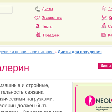
Диеты
З
Знакомства
К
Тесты
Се
Праздник
К
удение и правильное питание
»
Диеты для похудения
алерин
Диеты
изящные и стройные,
ятельность связана
зическими нагрузками.
алерин должен быть