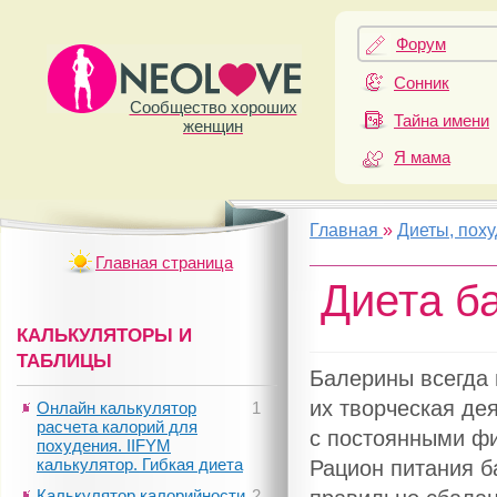
Форум
Сонник
Сообщество хороших
Тайна имени
женщин
Я мама
Главная
»
Диеты, пох
Главная страница
Диета б
КАЛЬКУЛЯТОРЫ И
ТАБЛИЦЫ
Балерины всегда 
их творческая де
Онлайн калькулятор
1
расчета калорий для
с постоянными фи
похудения. IIFYM
калькулятор. Гибкая диета
Рацион питания б
Калькулятор калорийности
2