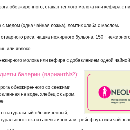
орога обезжиренного, стакан теплого молока или кефира с н
 с медом (одна чайная ложка), ломтик хлеба с маслом.
отварного риса, чашка нежирного бульона, 150 г нежирного
ин или яблоко.
 нежирного молока или кефира с добавлением одной чайной
диеты балерин (вариант№2):
орога обезжиренного со свежими
вленная на воде, хлебец с сыром,
е.
рт натуральный обезжиренный,
атурального сока из апельсинов или грейпфрута или чай зел