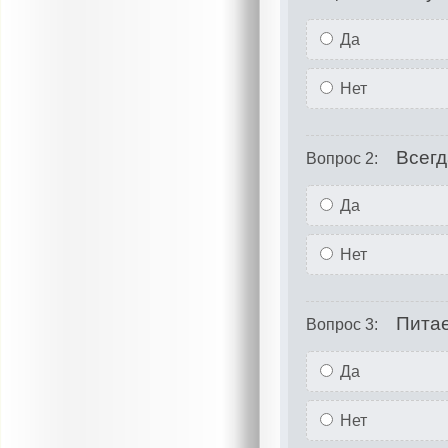
Да
Нет
Всегд
Вопрос 2:
Да
Нет
Питае
Вопрос 3:
Да
Нет