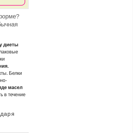
 форме?
бычная
у диеты
злаковые
ки
ния.
ты. Белки
но-
иде масел
ь в течение
одаря