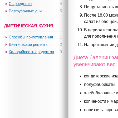
Сыроедение
4
Пищу запивать в
Разгрузочные дни
5
После 18.00 мож
салат из овощей
ДИЕТИЧЕСКАЯ КУХНЯ
В период исполь
для пополнения 
Способы приготовления
1
Диетические рецепты
2
На протяжении д
Калорийность продуктов
3
Диета балерин за
увеличивают вес:
кондитерские изд
полуфабрикаты.
хлебобулочные и
копчености и ма
напитки газиров