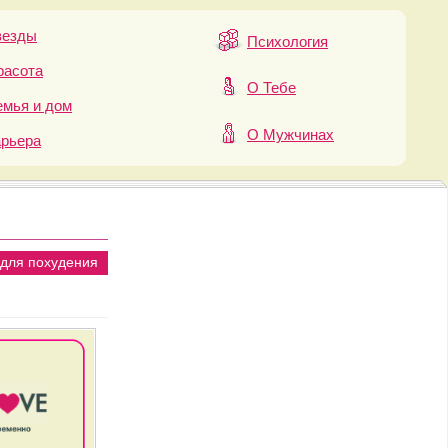
везды
Психология
расота
О Тебе
мья и дом
О Мужчинах
арьера
 для похудения