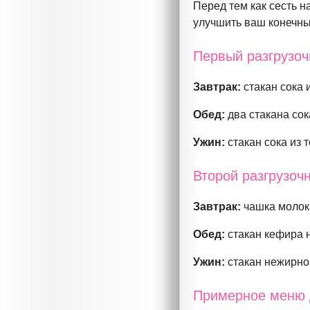
Перед тем как сесть н
улучшить ваш конечны
Первый разгрузоч
Завтрак:
стакан сока 
Обед:
два стакана сок
Ужин:
стакан сока из 
Второй разгрузоч
Завтрак:
чашка молока
Обед:
стакан кефира н
Ужин:
стакан нежирно
Примерное меню 