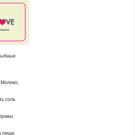
 рыбные
 Молоко,
ть соль
иправы
а пищи.