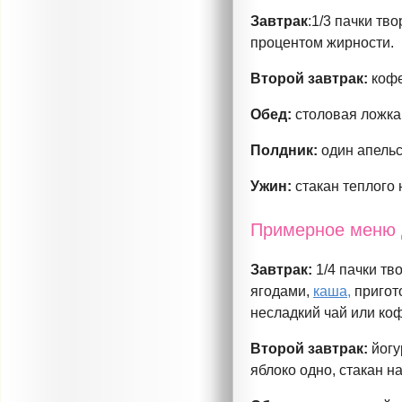
Завтрак
:1/3 пачки тв
процентом жирности.
Второй завтрак:
кофе
Обед:
столовая ложка 
Полдник:
один апельс
Ужин:
стакан теплого
Примерное меню 
Завтрак:
1/4 пачки тв
ягодами,
каша,
пригото
несладкий чай или коф
Второй завтрак:
йогу
яблоко одно, стакан н