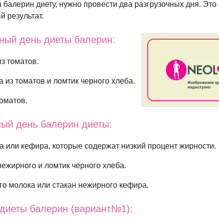
а балерин диету, нужно провести два разгрузочных дня. Это
й результат.
ный день диеты балерин:
из томатов.
а из томатов и ломтик черного хлеба.
томатов.
ный день балерин диеты:
 или кефира, которые содержат низкий процент жирности.
ежирного и ломтик черного хлеба.
го молока или стакан нежирного кефира.
диеты балерин (вариант№1):