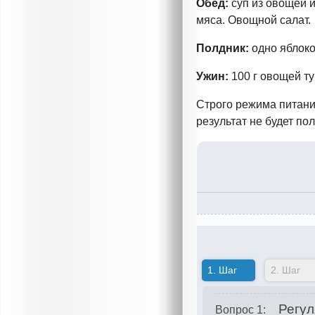
Обед:
суп из овощей и
мяса. Овощной салат.
Полдник:
одно яблоко
Ужин:
100 г овощей т
Строго режима питания
результат не будет п
1.
Шаг
2.
Шаг
Регул
Вопрос 1: