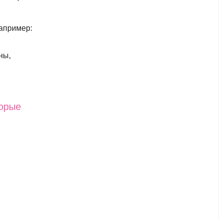
Например:
ны,
торые