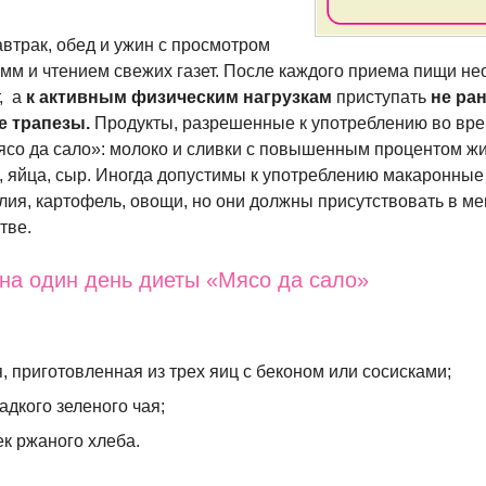
втрак, обед и ужин с просмотром
мм и чтением свежих газет. После каждого приема пищи н
, а
к активным физическим нагрузкам
приступать
не ран
е трапезы.
Продукты, разрешенные к употреблению во вр
со да сало»: молоко и сливки с повышенным процентом жи
ы, яйца, сыр. Иногда допустимы к употреблению макаронные
лия, картофель, овощи, но они должны присутствовать в ме
тве.
на один день диеты «Мясо да сало»
я
, приготовленная из трех яиц с беконом или сосисками;
адкого зеленого чая;
ек ржаного хлеба.