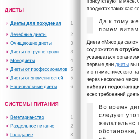
присутствуют в мясе.
продуктах таких как: с
ДИЕТЫ
Да к тому ж
Диеты для похудения
1
прием
витам
Лечебные диеты
2
Диета «Мясо да сало»
Очищающие диеты
3
содержится
в отрубях
Диеты по группе крови
3
усваиваться организм
Монодиеты
4
первые дни
диеты
вы 
Диеты от профессионалов
5
и оптимистического н
Диеты от знаменитостей
5
через несколько месяц
Национальные диеты
6
наберут недостающий
всех требований диет
СИСТЕМЫ ПИТАНИЯ
Во время ди
следует упо
Вегетарианство
1
желательно 
Раздельное питание
2
обстановке,
Голодание
3