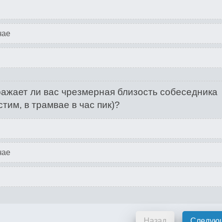
чае
ажает ли вас чрезмерная близость собеседника
стим, в трамвае в час пик)?
чае
Назад
Следую