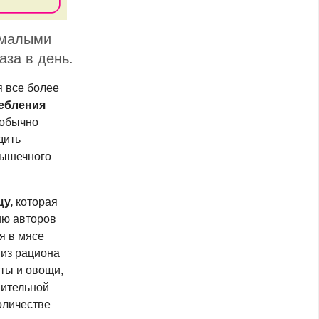
о малыми
аза в день.
я все более
ребления
 обычно
дить
мышечного
у,
которая
ию авторов
я в мясе
 из рациона
ты и овощи,
нительной
оличестве