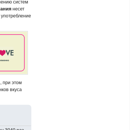
шению систем
тания
несет
м употребление
, при этом
нков вкуса