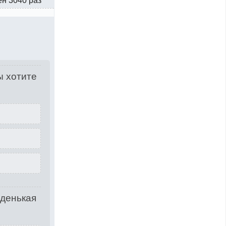
ен 3040 раз
ы хотите
оденькая