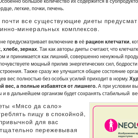
 Особенно большое количество их содержится в субпродукт
ердце, легкие, почки, печень.
е почти все существующие диеты предусма
инно-минеральных
комплексов.
 не предусматривает включение
в
её
рацион клетчатки
, к
, хлебе, зернах
. Так как авторы диеты считают, что клетчат
ом и принимается как лишний, совершенно ненужный продук
почувствуете мощный прилив энергетических сил, бодрости 
астроения. Также сразу же улучшится общее состояние орга
ев вес полностью без особых усилий приходит в норму.
Худ
 вес, а полные избавятся от лишнего.
А при условии в
ы и в дальнейшем организм будет сохранять стабильный ве
еты «Мясо да сало»
треблять пищу в спокойной,
привычной для вас
 тщательно пережевывая