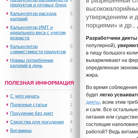
в разрешенный сп
продуктов и готовых блюд
высококалорийны
Калькулятор расхода
3
утверждениям и д
калорий
порциями» и др.,
Калькулятор ИМТ и
4
идеального веса с учетом
возраста
Разработчики диеты
популярной),
уверяют
Калькулятор
5
совместимости продуктов
в пищу большого кол
Нормы потребления
6
выкармливают на ферм
калорий в день
определенная экономи
жира.
ПОЛЕЗНАЯ ИНФОРМАЦИЯ
Во время соблюдения
будет
легко усваива
С чего начать
1
диеты
, всем этим тре
Полезные статьи
2
и сале. Все остальные
Похудение без диет
3
питания или существе
Средства для похудения
4
состоящие наполовину
Витамины
5
работой? Ведь витами