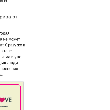
овых
тривают
оторая
ка не может
т. Сразу же в
в теле
низма и уже
ые люди
ыполнения
с.