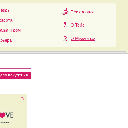
везды
Психология
расота
О Тебе
мья и дом
О Мужчинах
арьера
 для похудения