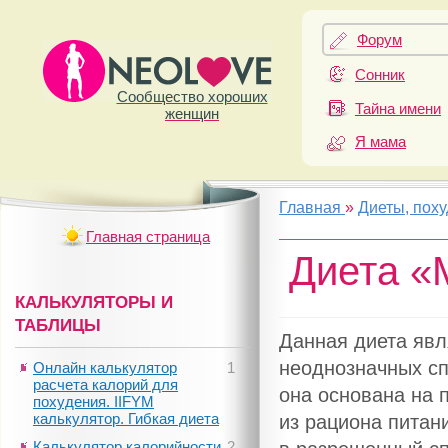
Форум
Сонник
Сообщество хороших
Тайна имени
женщин
Я мама
Главная
»
Диеты, пох
Главная страница
Диета «
КАЛЬКУЛЯТОРЫ И
ТАБЛИЦЫ
Данная диета явл
неоднозначных сп
Онлайн калькулятор
1
расчета калорий для
она основана на 
похудения. IIFYM
калькулятор. Гибкая диета
из рациона питан
Калькулятор калорийности
2