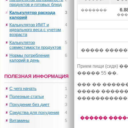
продуктов и готовых блюд
6.8
�������
Калькулятор расхода
3
���
калорий
Калькулятор ИМТ и
4
идеального веса с учетом
возраста
Калькулятор
5
совместимости продуктов
����� �����
Нормы потребления
6
калорий в день
Прием пищи (сид
����� 55 ��.
ПОЛЕЗНАЯ ИНФОРМАЦИЯ
��� �� �����
С чего начать
1
����� ������
Полезные статьи
2
�����������
Похудение без диет
3
Средства для похудения
4
������ ����
Витамины
5