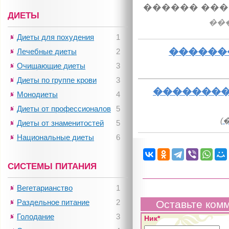
������ ���
ДИЕТЫ
��
Диеты для похудения
1
������
Лечебные диеты
2
Очищающие диеты
3
Диеты по группе крови
3
��������
Монодиеты
4
Диеты от профессионалов
5
(
Диеты от знаменитостей
5
Национальные диеты
6
СИСТЕМЫ ПИТАНИЯ
Вегетарианство
1
Раздельное питание
2
Оставьте ком
Голодание
3
Ник*