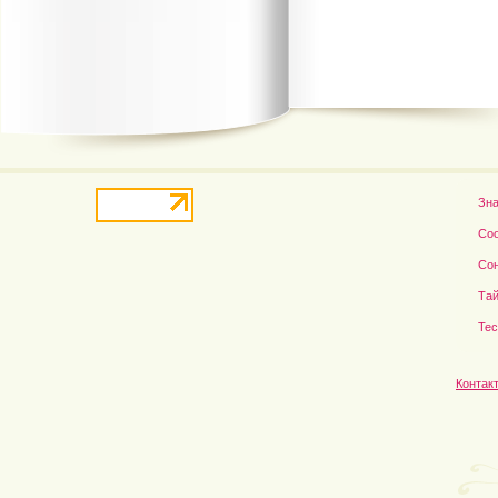
В деле о гибели Роба...
Рэдклифф и Фелтон снов
Зн
Со
Со
Тай
Те
Контак