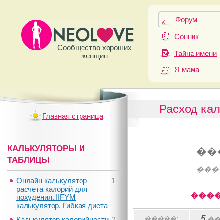
Форум
Сонник
Сообщество хороших
Тайна имени
женщин
Я мама
Расход кал
Главная страница
КАЛЬКУЛЯТОРЫ И
��
ТАБЛИЦЫ
���
Онлайн калькулятор
1
расчета калорий для
����
похудения. IIFYM
калькулятор. Гибкая диета
5
�����:
Калькулятор калорийности
2
��