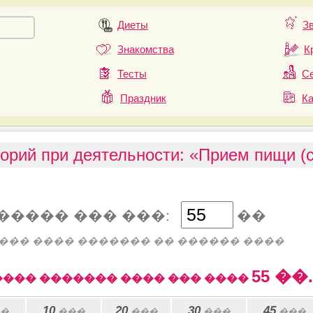
Диеты
З
Знакомства
К
Тесты
Се
Праздник
К
орий при деятельности: «Прием пищи (
����� ��� ���:
��
��� ���� ������� �� ������ ����
55
��.
��� ������� ���� ��� ����
10
20
30
45
�
���
���
���
���