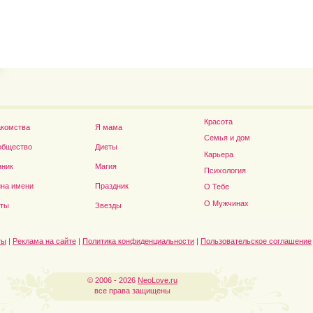
Владимир Путин сдел
Футболист Игорь Акинфеев...
а...
Красота
акомства
Я мама
Семья и дом
общество
Диеты
Карьера
нник
Магия
Психология
на имени
Праздник
О Тебе
Дэниел Рэдклифф...
О Мужчинах
сты
Звезды
ты
|
Реклама на сайте
|
Политика конфиденциальности
|
Пользовательское соглашение
© 2006 - 2026
NeoLove.ru
все права защищены