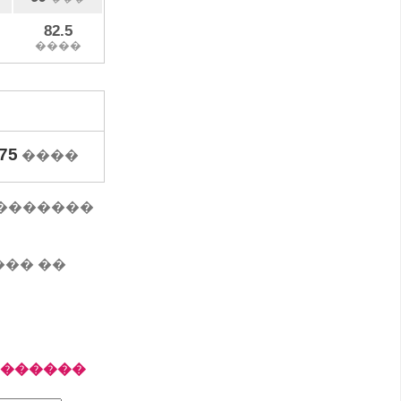
82.5
����
75
����
� ��������
��� ��
�������