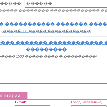
�����:
����� �������� ������������� �
� ����������� ������� ���
(����� 800 ����� ������������)
��� ������� ������������ 
���������
����� 1500 ����� ���� � ���������)
ментарий
E-mail*
Город (желательно)