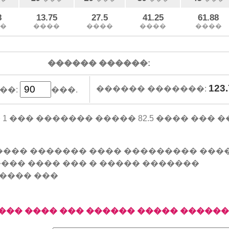
8
13.75
27.5
41.25
61.88
�
����
����
����
����
������ ������:
123.
������ �������:
��:
���.
я) �� 1 ��� ������� ����� 82.5 ���� ��
���� ������� ���� ��������� ���
��� ���� ��� � ����� �������
���� ���
��� ���� ��� ������ ����� �����