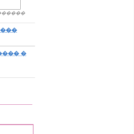
������
����
���� �