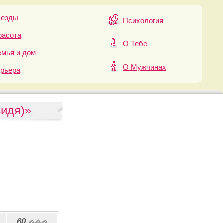
везды
Психология
расота
О Тебе
мья и дом
О Мужчинах
арьера
сидя)»
60
���