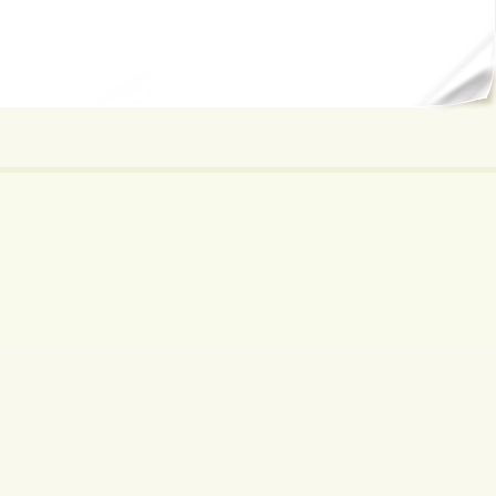
ал...