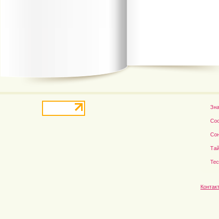
В деле о гибели Роба...
Рэдклифф и Фелтон снов
Зн
Со
Со
Тай
Те
Контак