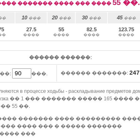
55
��.
��� ������� ���� ��� ����
10
20
30
45
��
���
���
���
���
75
27.5
55
82.5
123.75
��
����
����
����
����
������ ������:
247
������ �������:
��:
���.
лняются в процессе ходьбы - раскладывание предметов д
я нагрузка �� 1 ��� ������� ����� 165 ���� 
� 55 ��.
���� ������� ���� ��������� ���
��� ���� ��� � ����� �������
���� ���