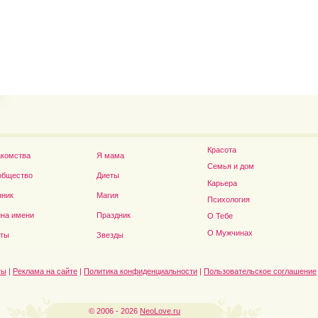
Владимир Путин сдел
Футболист Игорь Акинфеев...
а...
Красота
акомства
Я мама
Семья и дом
общество
Диеты
Карьера
нник
Магия
Психология
на имени
Праздник
О Тебе
Дэниел Рэдклифф...
О Мужчинах
сты
Звезды
ты
|
Реклама на сайте
|
Политика конфиденциальности
|
Пользовательское соглашение
© 2006 - 2026
NeoLove.ru