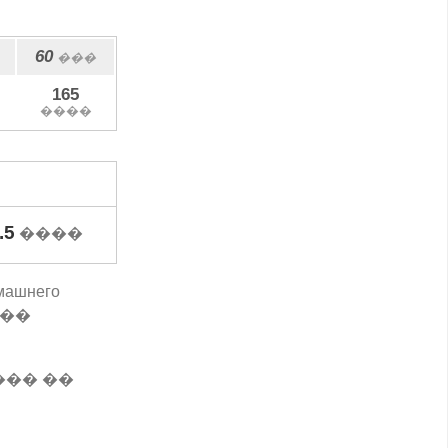
60
���
165
����
.5
����
омашнего
���
��� ��