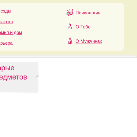
везды
Психология
расота
О Тебе
мья и дом
О Мужчинах
арьера
орые
редметов