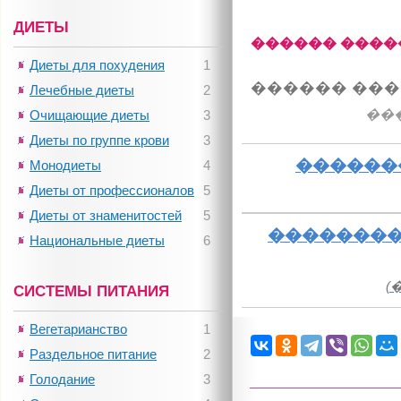
ДИЕТЫ
������ ����
Диеты для похудения
1
������ ���
Лечебные диеты
2
��
Очищающие диеты
3
Диеты по группе крови
3
������
Монодиеты
4
Диеты от профессионалов
5
Диеты от знаменитостей
5
��������
Национальные диеты
6
(
СИСТЕМЫ ПИТАНИЯ
Вегетарианство
1
Раздельное питание
2
Голодание
3