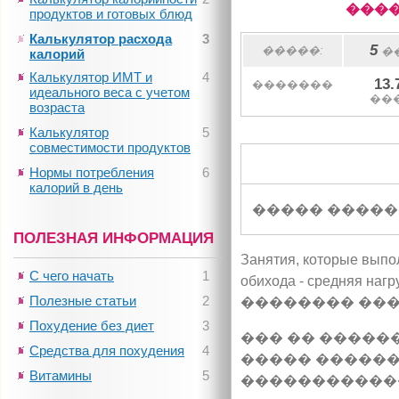
����
продуктов и готовых блюд
Калькулятор расхода
3
5
�����:
�
калорий
Калькулятор ИМТ и
4
13.
�������
идеального веса с учетом
��
возраста
Калькулятор
5
совместимости продуктов
Нормы потребления
6
калорий в день
����� �����
ПОЛЕЗНАЯ ИНФОРМАЦИЯ
Занятия, которые выпо
С чего начать
1
обихода - средня
Полезные статьи
2
�������� ����
Похудение без диет
3
��� �� �����
Средства для похудения
4
����� ������
Витамины
5
�����������