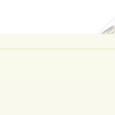
ал...