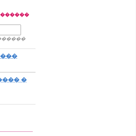
�������
������
����
���� �