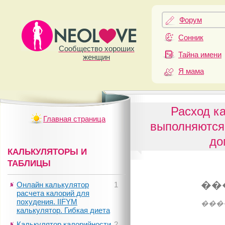
Форум
Сонник
Сообщество хороших
Тайна имени
женщин
Я мама
Расход к
Главная страница
выполняются
до
КАЛЬКУЛЯТОРЫ И
ТАБЛИЦЫ
��
Онлайн калькулятор
1
расчета калорий для
похудения. IIFYM
���
калькулятор. Гибкая диета
Калькулятор калорийности
2