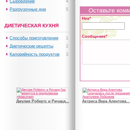
Сыроедение
4
Разгрузочные дни
5
Оставьте ком
Ник*
ДИЕТИЧЕСКАЯ КУХНЯ
Сообщение*
Способы приготовления
1
Диетические рецепты
2
Калорийность продуктов
3
Джулия Робертс и Ричард...
Актриса Вера Алентова...