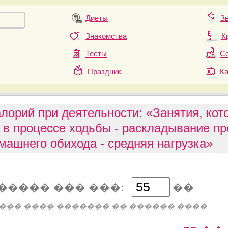
Диеты
З
Знакомства
К
Тесты
Се
Праздник
К
алорий при деятельности: «Занятия, кот
 в процессе ходьбы - раскладывание п
машнего обихода - средняя нагрузка»
����� ��� ���:
��
��� ���� ������� �� ������ ����