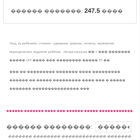
247.5
������ �������:
����
Уход за ребёнком: стояние - одевание, купание, гигиена, кормление,
периодическое поднятие ребёнка - лёгкая нагрузка �� 1 ��� �������
����� 165 ���� ��� �������� ����� 55 ��.
��� �� ��������� ������� ���� ���������
������ �� ����� ��������� ���� ��� � �����
������� ��������������� ���
������ ������� ���� ��� ������ ����� ������������
������ ��������:
������� �������� ������������� �������