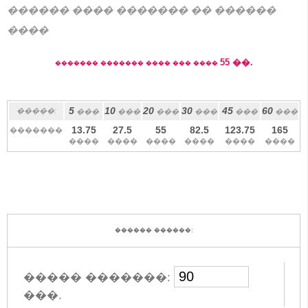
������ ���� ������� �� ������
����
55
��.
������� ������� ���� ��� ����
5
10
20
30
45
60
�����:
���
���
���
���
���
���
13.75
27.5
55
82.5
123.75
165
�������
����
����
����
����
����
����
������ ������:
����� �������:
���.