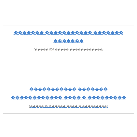
������� ����������� �������
�������
(����� 800 ����� ������������)
����������� �������
������������ ���� � ���������
(����� 1500 ����� ���� � ���������)