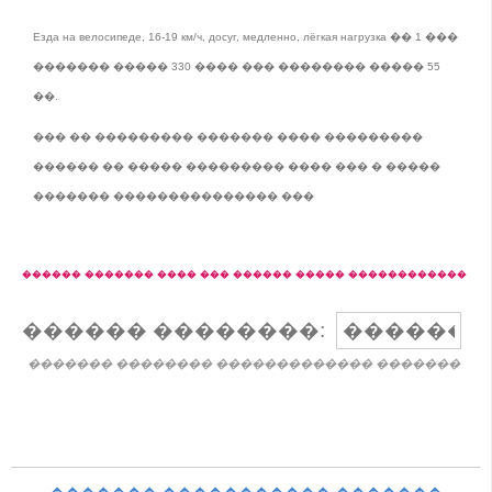
Езда на велосипеде, 16-19 км/ч, досуг, медленно, лёгкая нагрузка �� 1 ���
������� ����� 330 ���� ��� �������� ����� 55
��.
��� �� ��������� ������� ���� ���������
������ �� ����� ��������� ���� ��� � �����
������� ��������������� ���
������ ������� ���� ��� ������ ����� ������������
������ ��������:
������� �������� ������������� �������