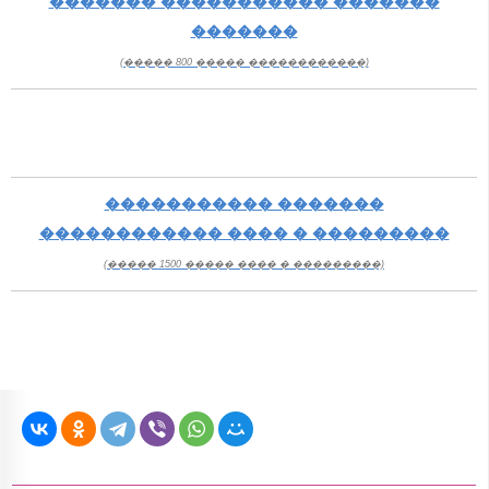
������� ����������� �������
�������
(����� 800 ����� ������������)
����������� �������
������������ ���� � ���������
(����� 1500 ����� ���� � ���������)