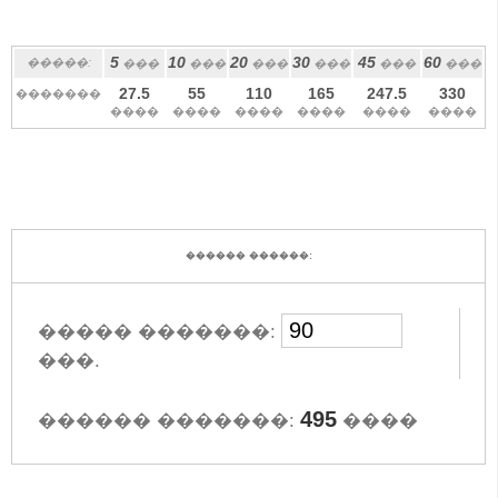
5
10
20
30
45
60
�����:
���
���
���
���
���
���
27.5
55
110
165
247.5
330
�������
����
����
����
����
����
����
������ ������:
����� �������:
���.
495
������ �������:
����