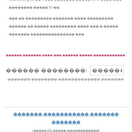
�������� ����� 55 ��.
��� �� ��������� ������� ���� ���������
������ �� ����� ��������� ���� ��� � �����
������� ��������������� ���
������ ������� ���� ��� ������ ����� ������������
������ ��������:
������� �������� ������������� �������
������� ����������� �������
�������
(����� 800 ����� ������������)