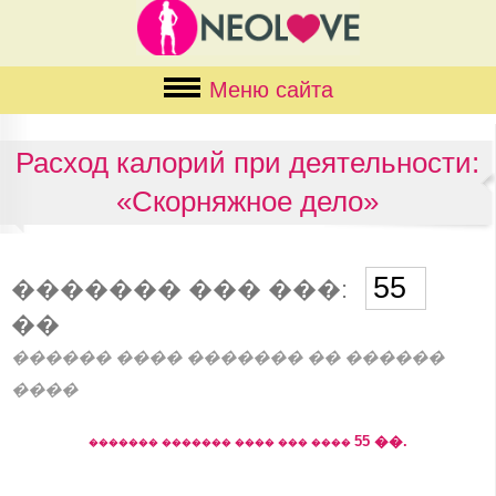
Меню сайта
Расход калорий при деятельности:
«Скорняжное дело»
������� ��� ���:
��
������ ���� ������� �� ������
����
55
��.
������� ������� ���� ��� ����