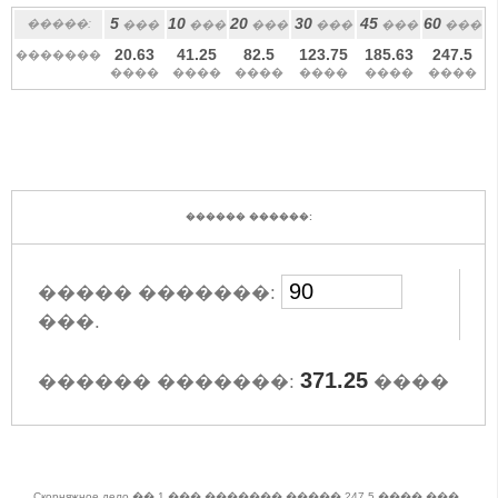
5
10
20
30
45
60
�����:
���
���
���
���
���
���
20.63
41.25
82.5
123.75
185.63
247.5
�������
����
����
����
����
����
����
������ ������:
����� �������:
���.
371.25
������ �������:
����
Скорняжное дело �� 1 ��� ������� ����� 247.5 ���� ���