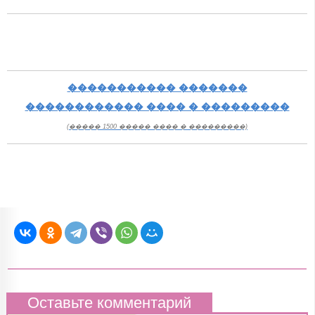
����������� �������
������������ ���� � ���������
(����� 1500 ����� ���� � ���������)
Оставьте комментарий