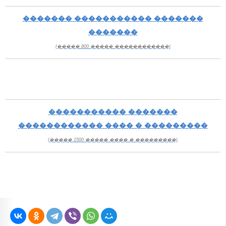
������� ����������� �������
�������
(����� 800 ����� ������������)
����������� �������
������������ ���� � ���������
(����� 1500 ����� ���� � ���������)