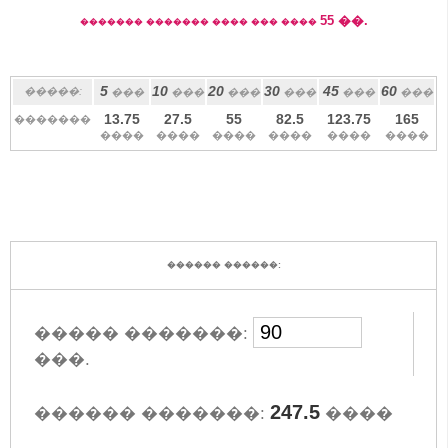
55
��.
������� ������� ���� ��� ����
5
10
20
30
45
60
�����:
���
���
���
���
���
���
13.75
27.5
55
82.5
123.75
165
�������
����
����
����
����
����
����
������ ������:
����� �������:
���.
247.5
������ �������:
����