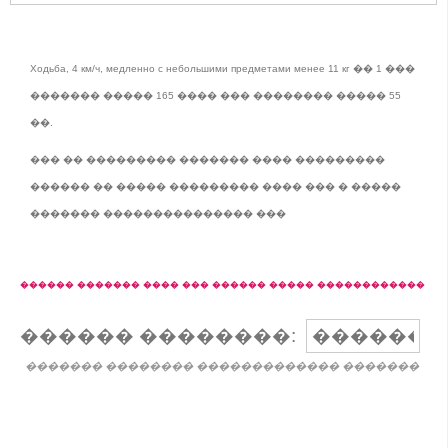
Ходьба, 4 км/ч, медленно с небольшими предметами менее 11 кг �� 1 ���
������� ����� 165 ���� ��� �������� ����� 55
��.
��� �� ��������� ������� ���� ���������
������ �� ����� ��������� ���� ��� � �����
������� ��������������� ���
������ ������� ���� ��� ������ ����� ������������
������ ��������:
������� �������� ������������� �������