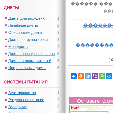
������ ���
ДИЕТЫ
��
Диеты для похудения
1
������
Лечебные диеты
2
Очищающие диеты
3
Диеты по группе крови
3
��������
Монодиеты
4
Диеты от профессионалов
5
(
Диеты от знаменитостей
5
Национальные диеты
6
СИСТЕМЫ ПИТАНИЯ
Вегетарианство
1
Раздельное питание
2
Оставьте ком
Голодание
3
Ник*