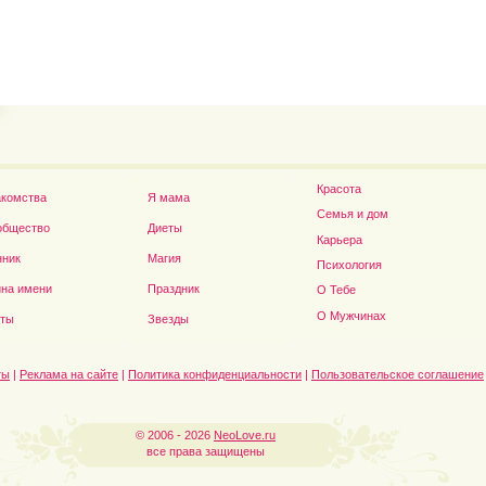
Владимир Путин сдел
Футболист Игорь Акинфеев...
а...
Красота
акомства
Я мама
Семья и дом
общество
Диеты
Карьера
нник
Магия
Психология
на имени
Праздник
О Тебе
Дэниел Рэдклифф...
О Мужчинах
сты
Звезды
ты
|
Реклама на сайте
|
Политика конфиденциальности
|
Пользовательское соглашение
© 2006 - 2026
NeoLove.ru
все права защищены