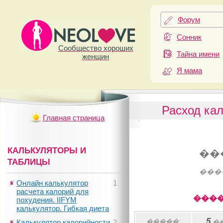
Форум
Сонник
Сообщество хороших
Тайна имени
женщин
Я мама
Расход кал
Главная страница
КАЛЬКУЛЯТОРЫ И
��
ТАБЛИЦЫ
���
Онлайн калькулятор
1
расчета калорий для
����
похудения. IIFYM
калькулятор. Гибкая диета
5
�����:
Калькулятор калорийности
2
�