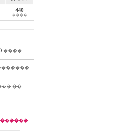
440
����
0
����
 ��������
��� ��
�������