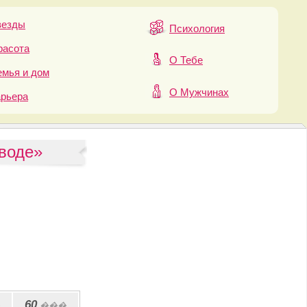
везды
Психология
расота
О Тебе
мья и дом
О Мужчинах
арьера
 воде»
60
���