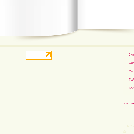
В деле о гибели Роба...
Рэдклифф и Фелтон снов
Зн
Со
Со
Тай
Те
Контак