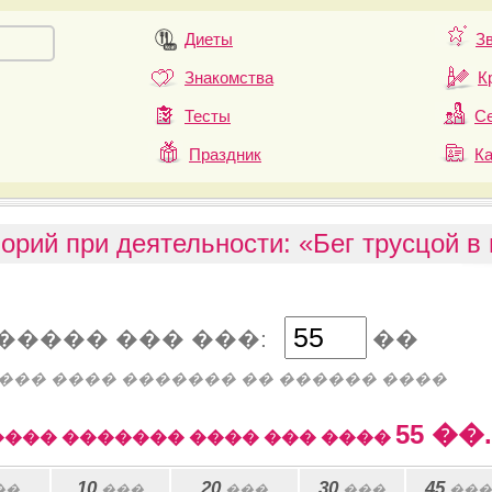
Диеты
З
Знакомства
К
Тесты
Се
Праздник
К
орий при деятельности: «Бег трусцой в
����� ��� ���:
��
��� ���� ������� �� ������ ����
55
��.
��� ������� ���� ��� ����
10
20
30
45
��
���
���
���
���