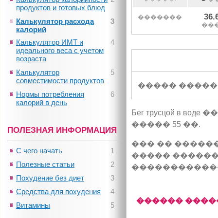
продуктов и готовых блюд
36.
�������
Калькулятор расхода
3
��
калорий
Калькулятор ИМТ и
4
идеального веса с учетом
возраста
Калькулятор
5
совместимости продуктов
����� �����
Нормы потребления
6
калорий в день
Бег трусцой в в
����� 55 ��.
ПОЛЕЗНАЯ ИНФОРМАЦИЯ
��� �� �����
С чего начать
1
����� ������
Полезные статьи
2
�����������
Похудение без диет
3
Средства для похудения
4
������ ����
Витамины
5