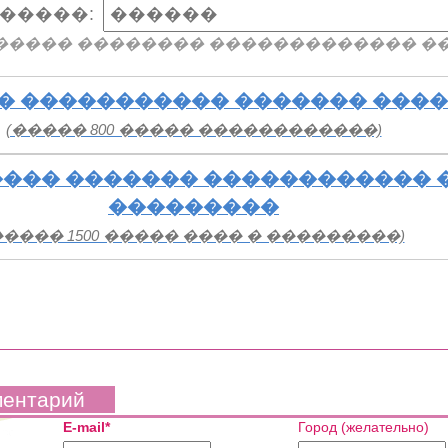
�����:
����� �������� ������������� �
� ����������� ������� ���
(����� 800 ����� ������������)
��� ������� ������������ 
���������
����� 1500 ����� ���� � ���������)
ментарий
E-mail*
Город (желательно)