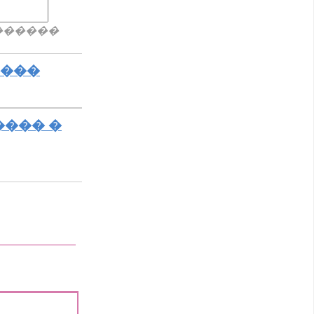
������
����
���� �