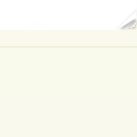
ал...