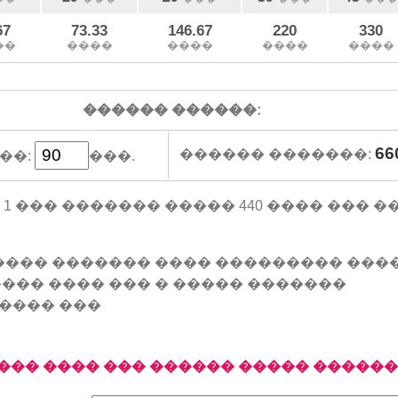
67
73.33
146.67
220
330
��
����
����
����
����
������ ������:
66
������ �������:
��:
���.
оде �� 1 ��� ������� ����� 440 ���� ���
���� ������� ���� ��������� ���
��� ���� ��� � ����� �������
���� ���
��� ���� ��� ������ ����� �����