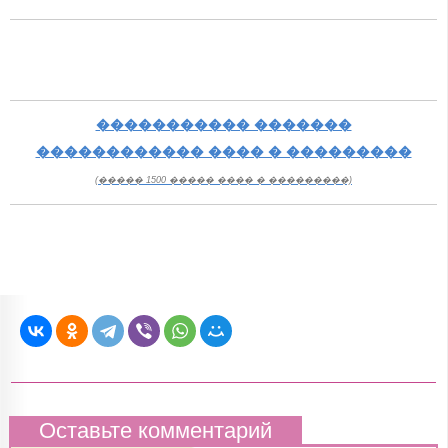
����������� �������
������������ ���� � ���������
(����� 1500 ����� ���� � ���������)
Оставьте комментарий