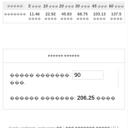
5
10
20
30
45
60
�����:
���
���
���
���
���
���
11.46
22.92
45.83
68.75
103.13
137.5
�������
����
����
����
����
����
����
������ ������:
����� �������:
���.
206.25
������ �������:
����
Ходьба, удобрение, засев газона �� 1 ��� ������� ����� 137.5