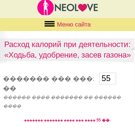
Меню сайта
Расход калорий при деятельности:
«Ходьба, удобрение, засев газона»
������� ��� ���:
��
������ ���� ������� �� ������
����
55
��.
������� ������� ���� ��� ����