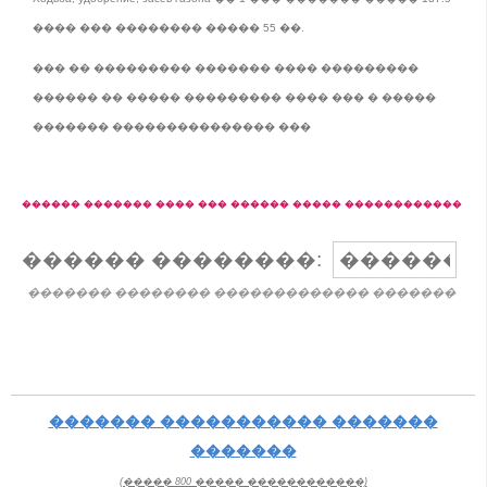
���� ��� �������� ����� 55 ��.
��� �� ��������� ������� ���� ���������
������ �� ����� ��������� ���� ��� � �����
������� ��������������� ���
������ ������� ���� ��� ������ ����� ������������
������ ��������:
������� �������� ������������� �������
������� ����������� �������
�������
(����� 800 ����� ������������)