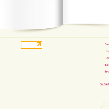
В деле о гибели Роба...
Рэдклифф и Фелтон снов
Зн
Со
Со
Тай
Те
Контак