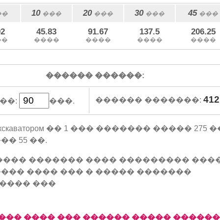
10
20
30
45
��
���
���
���
���
92
45.83
91.67
137.5
206.25
��
����
����
����
����
������ ������:
412
������ �������:
��:
���.
ли экскаватором �� 1 ��� ������� ����� 275
� 55 ��.
���� ������� ���� ��������� ���
��� ���� ��� � ����� �������
���� ���
��� ���� ��� ������ ����� �����