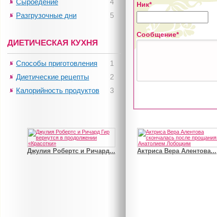
Сыроедение
4
Ник*
Разгрузочные дни
5
Сообщение*
ДИЕТИЧЕСКАЯ КУХНЯ
Способы приготовления
1
Диетические рецепты
2
Калорийность продуктов
3
Джулия Робертс и Ричард...
Актриса Вера Алентова...