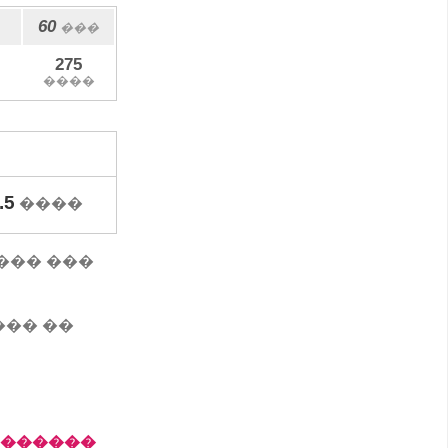
60
���
275
����
.5
����
 ���� ���
��� ��
�������