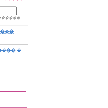
������
����
���� �