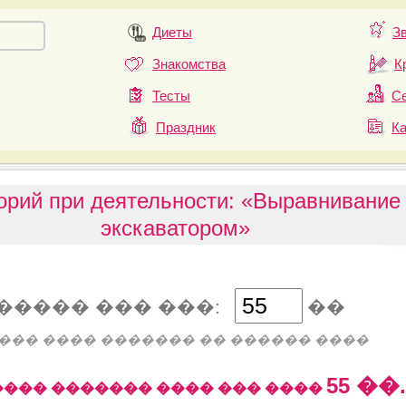
Диеты
З
Знакомства
К
Тесты
Се
Праздник
К
орий при деятельности: «Выравнивание
экскаватором»
����� ��� ���:
��
��� ���� ������� �� ������ ����
55
��.
��� ������� ���� ��� ����