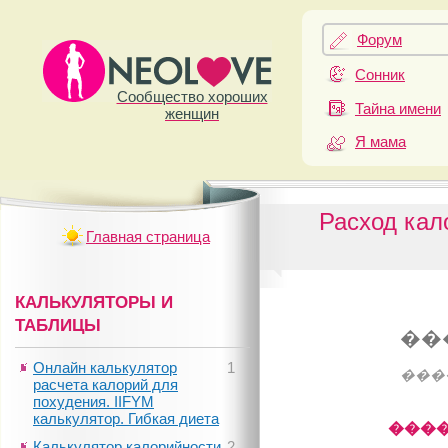
Форум
Сонник
Сообщество хороших
Тайна имени
женщин
Я мама
Расход кал
Главная страница
КАЛЬКУЛЯТОРЫ И
ТАБЛИЦЫ
��
Онлайн калькулятор
1
���
расчета калорий для
похудения. IIFYM
калькулятор. Гибкая диета
����
Калькулятор калорийности
2