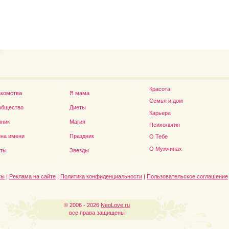
Владимир Путин сдел
Футболист Игорь Акинфеев...
а...
Красота
акомства
Я мама
Семья и дом
общество
Диеты
Карьера
нник
Магия
Психология
на имени
Праздник
О Тебе
Дэниел Рэдклифф...
О Мужчинах
сты
Звезды
ты
|
Реклама на сайте
|
Политика конфиденциальности
|
Пользовательское соглашение
© 2006 - 2026
NeoLove.ru
все права защищены