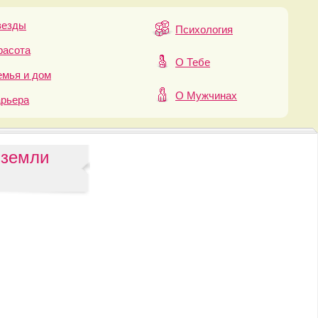
везды
Психология
расота
О Тебе
мья и дом
О Мужчинах
арьера
 земли