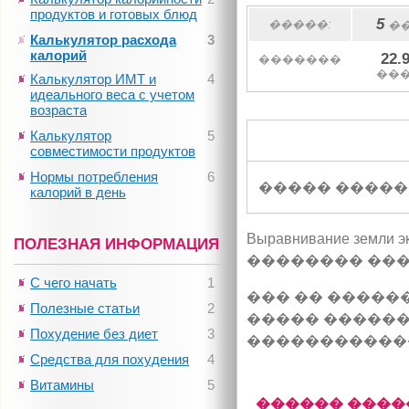
продуктов и готовых блюд
5
�����:
�
Калькулятор расхода
3
калорий
22.
�������
��
Калькулятор ИМТ и
4
идеального веса с учетом
возраста
Калькулятор
5
совместимости продуктов
Нормы потребления
6
����� �����
калорий в день
Выравнивание зем
ПОЛЕЗНАЯ ИНФОРМАЦИЯ
�������� ����
С чего начать
1
��� �� �����
Полезные статьи
2
����� ������
Похудение без диет
3
�����������
Средства для похудения
4
Витамины
5
������ ����