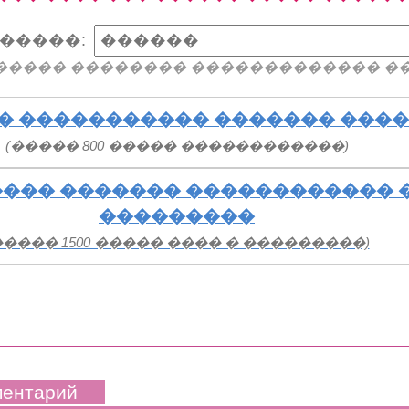
�����:
����� �������� ������������� �
� ����������� ������� ���
(����� 800 ����� ������������)
��� ������� ������������ 
���������
����� 1500 ����� ���� � ���������)
ментарий