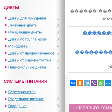
ДИЕТЫ
������ ���
Диеты для похудения
1
��
Лечебные диеты
2
Очищающие диеты
3
������
Диеты по группе крови
3
Монодиеты
4
��������
Диеты от профессионалов
5
Диеты от знаменитостей
5
(
Национальные диеты
6
СИСТЕМЫ ПИТАНИЯ
Вегетарианство
1
Раздельное питание
2
Голодание
3
Оставьте ком