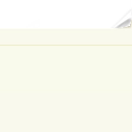
ал...