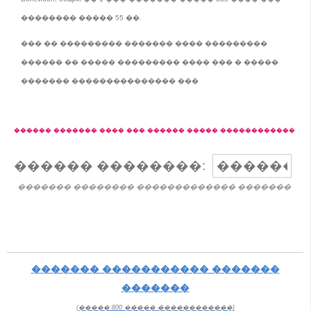
�������� ����� 55 ��.
��� �� ��������� ������� ���� ���������
������ �� ����� ��������� ���� ��� � �����
������� ��������������� ���
������ ������� ���� ��� ������ ����� ������������
������ ��������:
������� �������� ������������� �������
������� ����������� �������
�������
(����� 800 ����� ������������)