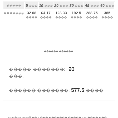
5
10
20
30
45
60
�����:
���
���
���
���
���
���
32.08
64.17
128.33
192.5
288.75
385
�������
����
����
����
����
����
����
������ ������:
����� �������:
���.
577.5
������ �������:
����
Волейбол, общий �� 1 ��� ������� ����� 385 ���� ���