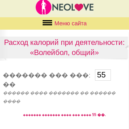
Меню сайта
Расход калорий при деятельности:
«Волейбол, общий»
������� ��� ���:
��
������ ���� ������� �� ������
����
55
��.
������� ������� ���� ��� ����