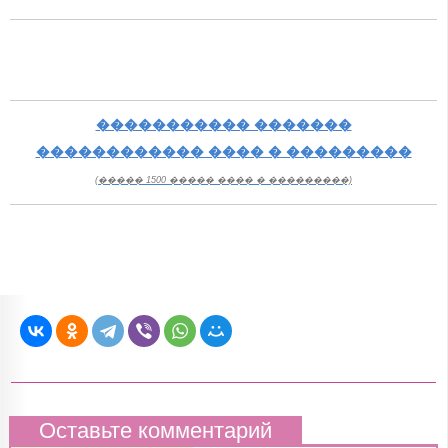
����������� �������
������������ ���� � ���������
(����� 1500 ����� ���� � ���������)
Оставьте комментарий