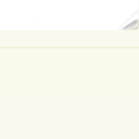
ал...