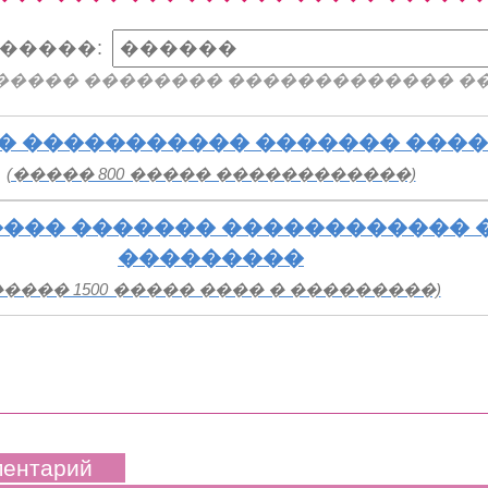
�����:
����� �������� ������������� �
� ����������� ������� ���
(����� 800 ����� ������������)
��� ������� ������������ 
���������
����� 1500 ����� ���� � ���������)
ментарий