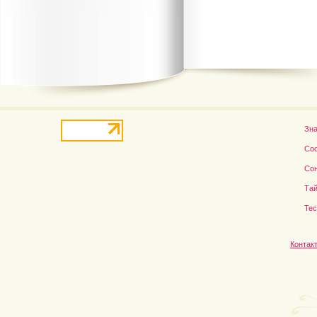
В деле о гибели Роба...
Рэдклифф и Фелтон снов
Зн
Со
Со
Тай
Те
Контак