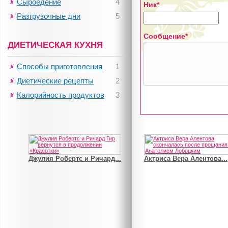
Сыроедение
4
Ник*
Разгрузочные дни
5
Сообщение*
ДИЕТИЧЕСКАЯ КУХНЯ
Способы приготовления
1
Диетические рецепты
2
Калорийность продуктов
3
Джулия Робертс и Ричард...
Актриса Вера Алентова...