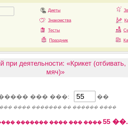
Диеты
З
Знакомства
К
Тесты
Се
Праздник
К
й при деятельности: «Крикет (отбивать,
мяч)»
����� ��� ���:
��
��� ���� ������� �� ������ ����
55
��.
��� ������� ���� ��� ����