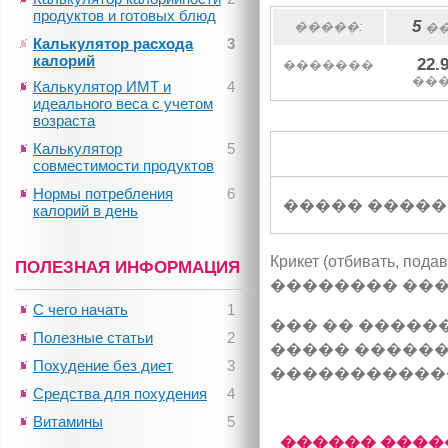
продуктов и готовых блюд
5
�����:
�
Калькулятор расхода
3
калорий
22.
�������
��
Калькулятор ИМТ и
4
идеального веса с учетом
возраста
Калькулятор
5
совместимости продуктов
Нормы потребления
6
����� �����
калорий в день
Крикет (отбивать,
ПОЛЕЗНАЯ ИНФОРМАЦИЯ
�������� ����
С чего начать
1
��� �� �����
Полезные статьи
2
����� ������
Похудение без диет
3
�����������
Средства для похудения
4
Витамины
5
������ ����