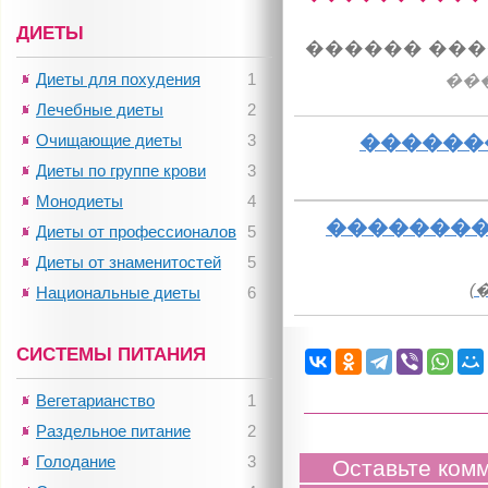
ДИЕТЫ
������ ���
Диеты для похудения
1
��
Лечебные диеты
2
Очищающие диеты
3
������
Диеты по группе крови
3
Монодиеты
4
��������
Диеты от профессионалов
5
Диеты от знаменитостей
5
(
Национальные диеты
6
СИСТЕМЫ ПИТАНИЯ
Вегетарианство
1
Раздельное питание
2
Голодание
3
Оставьте ком