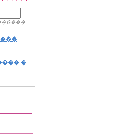
������
����
���� �