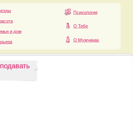
везды
Психология
расота
О Тебе
мья и дом
О Мужчинах
арьера
 подавать