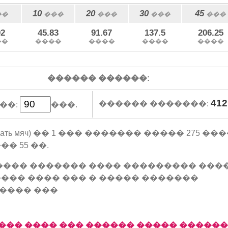
10
20
30
45
��
���
���
���
���
92
45.83
91.67
137.5
206.25
��
����
����
����
����
������ ������:
412
������ �������:
��:
���.
 подавать мяч) �� 1 ��� ������� ����� 275 �
� 55 ��.
���� ������� ���� ��������� ���
��� ���� ��� � ����� �������
���� ���
��� ���� ��� ������ ����� �����