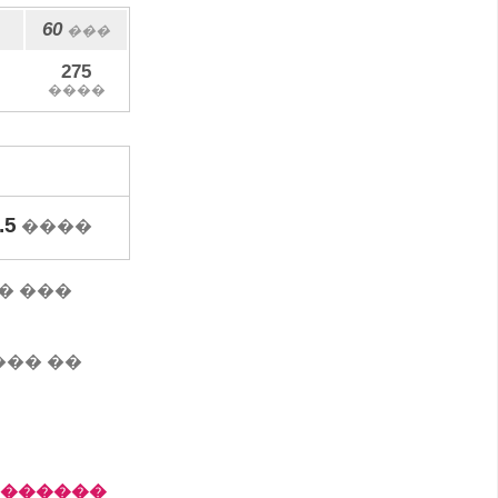
60
���
275
����
.5
����
��� ���
��� ��
�������