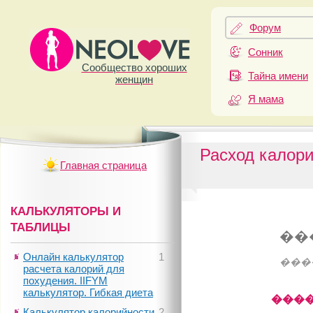
Форум
Сонник
Сообщество хороших
Тайна имени
женщин
Я мама
Расход калори
Главная страница
КАЛЬКУЛЯТОРЫ И
ТАБЛИЦЫ
��
Онлайн калькулятор
1
���
расчета калорий для
похудения. IIFYM
калькулятор. Гибкая диета
����
Калькулятор калорийности
2