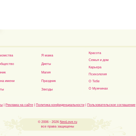
Владимир Путин сдел
Футболист Игорь Акинфеев...
а...
Красота
акомства
Я мама
Семья и дом
общество
Диеты
Карьера
нник
Магия
Психология
на имени
Праздник
О Тебе
Дэниел Рэдклифф...
О Мужчинах
сты
Звезды
ты
|
Реклама на сайте
|
Политика конфиденциальности
|
Пользовательское соглашение
© 2006 - 2026
NeoLove.ru
все права защищены