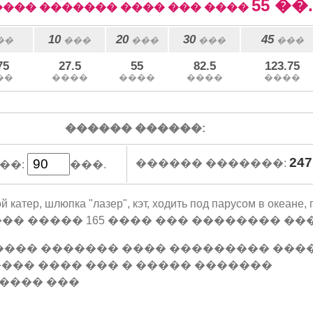
55
��.
��� ������� ���� ��� ����
10
20
30
45
��
���
���
���
���
75
27.5
55
82.5
123.75
��
����
����
����
����
������ ������:
247
������ �������:
��:
���.
 катер, шлюпка "лазер", кэт, ходить под парусом в океане, 
��� ����� 165 ���� ��� �������� ����
���� ������� ���� ��������� ���
��� ���� ��� � ����� �������
���� ���