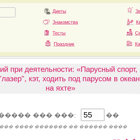
Диеты
З
Знакомства
К
Тесты
Се
Праздник
К
ий при деятельности: «Парусный спорт,
лазер", кэт, ходить под парусом в океан
на яхте»
����� ��� ���:
��
��� ���� ������� �� ������ ����