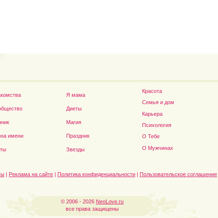
Владимир Путин сдел
Футболист Игорь Акинфеев...
а...
Красота
акомства
Я мама
Семья и дом
общество
Диеты
Карьера
нник
Магия
Психология
на имени
Праздник
О Тебе
Дэниел Рэдклифф...
О Мужчинах
сты
Звезды
ты
|
Реклама на сайте
|
Политика конфиденциальности
|
Пользовательское соглашение
© 2006 - 2026
NeoLove.ru
все права защищены