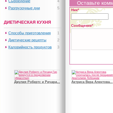
Сыроедение
4
Оставьте ком
Разгрузочные дни
5
Ник*
ДИЕТИЧЕСКАЯ КУХНЯ
Сообщение*
Способы приготовления
1
Диетические рецепты
2
Калорийность продуктов
3
Джулия Робертс и Ричард...
Актриса Вера Алентова...