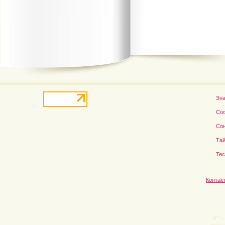
В деле о гибели Роба...
Рэдклифф и Фелтон снов
Зн
Со
Со
Тай
Те
Контак