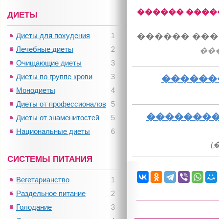
������ ����
ДИЕТЫ
Диеты для похудения
1
������ ���
Лечебные диеты
2
��
Очищающие диеты
3
Диеты по группе крови
3
������
Монодиеты
4
Диеты от профессионалов
5
��������
Диеты от знаменитостей
5
Национальные диеты
6
(
СИСТЕМЫ ПИТАНИЯ
Вегетарианство
1
Раздельное питание
2
Голодание
3