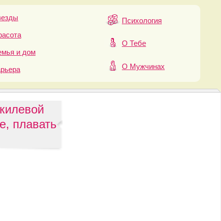
везды
Психология
расота
О Тебе
мья и дом
О Мужчинах
арьера
 килевой
е, плавать