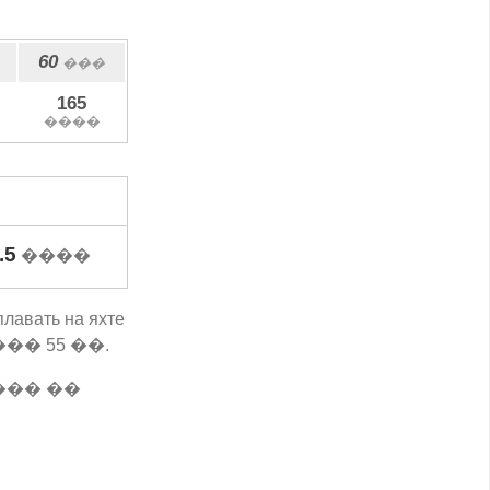
60
���
165
����
.5
����
плавать на яхте
� 55 ��.
��� ��