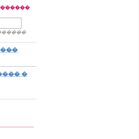
�������
������
����
���� �