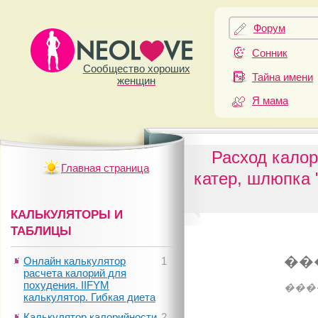
Форум
Сонник
Сообщество хороших
Тайна имени
женщин
Я мама
Расход калор
Главная страница
катер, шлюпка "
КАЛЬКУЛЯТОРЫ И
ТАБЛИЦЫ
��
Онлайн калькулятор
1
расчета калорий для
похудения. IIFYM
���
калькулятор. Гибкая диета
Калькулятор калорийности
2