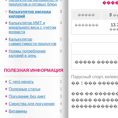
����
продуктов и готовых блюд
Калькулятор расхода
3
5
�����:
�
калорий
Калькулятор ИМТ и
4
13.
�������
идеального веса с учетом
��
возраста
Калькулятор
5
совместимости продуктов
Нормы потребления
6
калорий в день
����� �����
ПОЛЕЗНАЯ ИНФОРМАЦИЯ
Парусный спорт, килевой
С чего начать
1
�� 1 ��� ����
Полезные статьи
2
��� �� �����
Похудение без диет
3
����� ������
Средства для похудения
4
�����������
Витамины
5