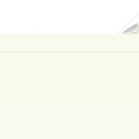
ал...