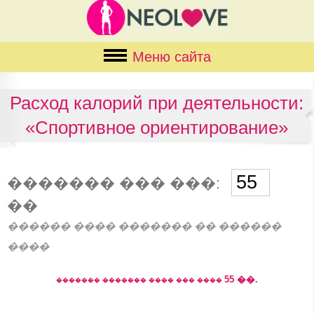
Меню сайта
Расход калорий при деятельности:
«Спортивное ориентирование»
������� ��� ���:
��
������ ���� ������� �� ������
����
55
��.
������� ������� ���� ��� ����