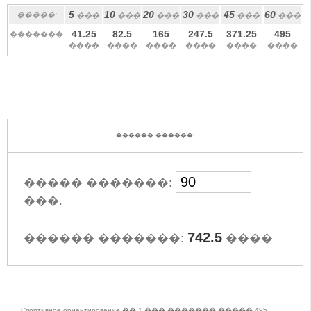
5
10
20
30
45
60
�����:
���
���
���
���
���
���
41.25
82.5
165
247.5
371.25
495
�������
����
����
����
����
����
����
������ ������:
����� �������:
���.
742.5
������ �������:
����
Спортивное ориентирование �� 1 ��� ������� ����� 495