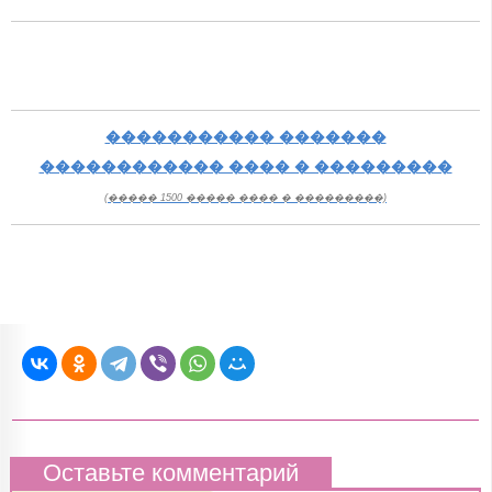
����������� �������
������������ ���� � ���������
(����� 1500 ����� ���� � ���������)
Оставьте комментарий