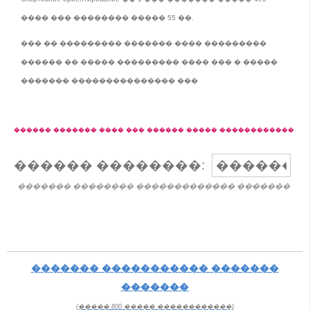
���� ��� �������� ����� 55 ��.
��� �� ��������� ������� ���� ���������
������ �� ����� ��������� ���� ��� � �����
������� ��������������� ���
������ ������� ���� ��� ������ ����� ������������
������ ��������:
������� �������� ������������� �������
������� ����������� �������
�������
(����� 800 ����� ������������)