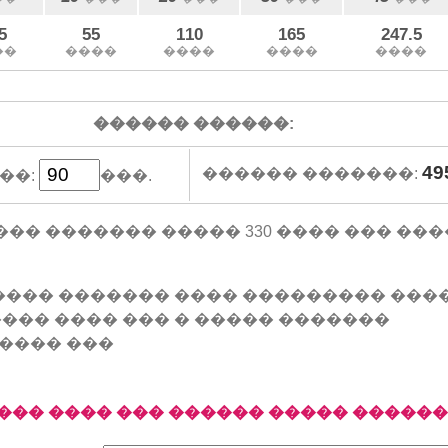
5
55
110
165
247.5
��
����
����
����
����
������ ������:
49
������ �������:
��:
���.
 �� 1 ��� ������� ����� 330 ���� ��� �
���� ������� ���� ��������� ���
��� ���� ��� � ����� �������
���� ���
��� ���� ��� ������ ����� �����