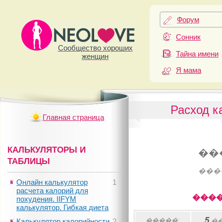
Форум
Сонник
Сообщество хороших
Тайна имени
женщин
Я мама
Расход к
Главная страница
КАЛЬКУЛЯТОРЫ И
��
ТАБЛИЦЫ
���
Онлайн калькулятор
1
расчета калорий для
����
похудения. IIFYM
калькулятор. Гибкая диета
5
�����:
Калькулятор калорийности
2
�