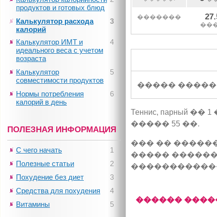
продуктов и готовых блюд
27.
�������
Калькулятор расхода
3
��
калорий
Калькулятор ИМТ и
4
идеального веса с учетом
возраста
Калькулятор
5
совместимости продуктов
����� �����
Нормы потребления
6
калорий в день
Теннис, парный
����� 55 ��.
ПОЛЕЗНАЯ ИНФОРМАЦИЯ
��� �� �����
С чего начать
1
����� ������
Полезные статьи
2
�����������
Похудение без диет
3
Средства для похудения
4
������ ����
Витамины
5