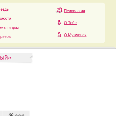
везды
Психология
расота
О Тебе
мья и дом
О Мужчинах
арьера
ный»
60
���