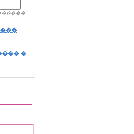
������
����
���� �