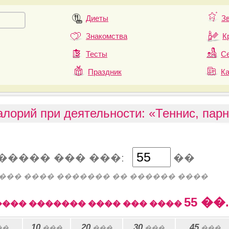
Диеты
З
Знакомства
К
Тесты
Се
Праздник
К
алорий при деятельности: «Теннис, пар
����� ��� ���:
��
��� ���� ������� �� ������ ����
55
��.
��� ������� ���� ��� ����
10
20
30
45
��
���
���
���
���