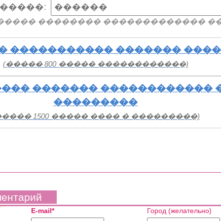
�����:
����� �������� ������������� �
� ����������� ������� ���
(����� 800 ����� ������������)
��� ������� ������������ 
���������
����� 1500 ����� ���� � ���������)
ментарий
E-mail*
Город (желательно)