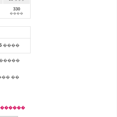
330
����
5
����
�������
��� ��
�������