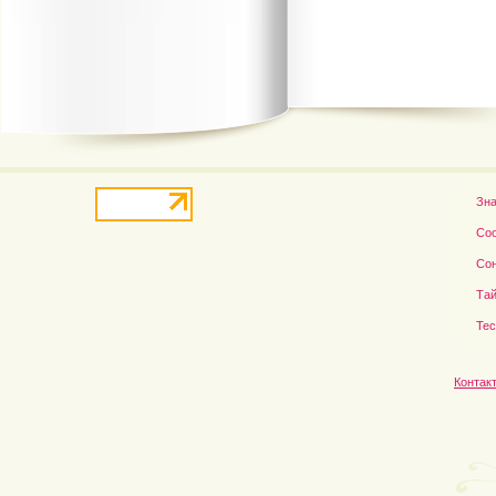
В деле о гибели Роба...
Рэдклифф и Фелтон снов
Зн
Со
Со
Тай
Те
Контак