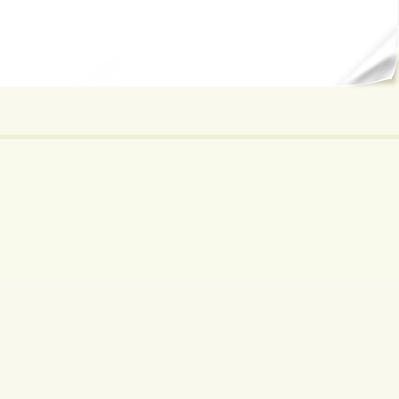
ал...