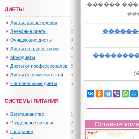
������ ���
ДИЕТЫ
��
Диеты для похудения
1
������
Лечебные диеты
2
Очищающие диеты
3
Диеты по группе крови
3
��������
Монодиеты
4
Диеты от профессионалов
5
(
Диеты от знаменитостей
5
Национальные диеты
6
СИСТЕМЫ ПИТАНИЯ
Вегетарианство
1
Раздельное питание
2
Оставьте ком
Голодание
3
Ник*