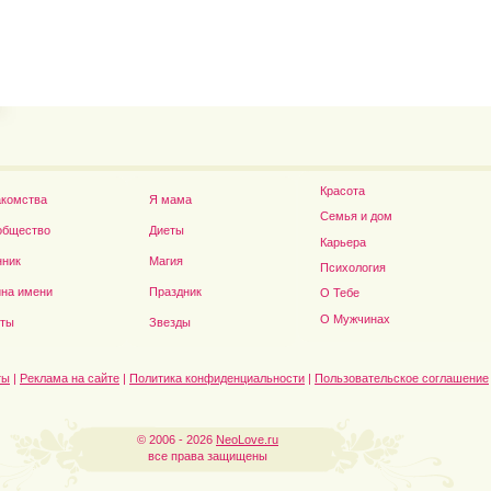
Владимир Путин сдел
Футболист Игорь Акинфеев...
а...
Красота
акомства
Я мама
Семья и дом
общество
Диеты
Карьера
нник
Магия
Психология
на имени
Праздник
О Тебе
Дэниел Рэдклифф...
О Мужчинах
сты
Звезды
ты
|
Реклама на сайте
|
Политика конфиденциальности
|
Пользовательское соглашение
© 2006 - 2026
NeoLove.ru
все права защищены