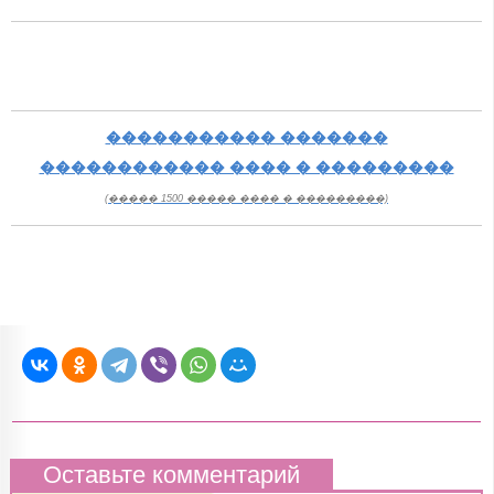
����������� �������
������������ ���� � ���������
(����� 1500 ����� ���� � ���������)
Оставьте комментарий