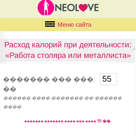
Меню сайта
Расход калорий при деятельности:
«Работа столяра или металлиста»
������� ��� ���:
��
������ ���� ������� �� ������
����
55
��.
������� ������� ���� ��� ����