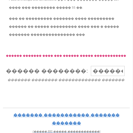
���� ��� �������� ����� 55 ��.
��� �� ��������� ������� ���� ���������
������ �� ����� ��������� ���� ��� � �����
������� ��������������� ���
������ ������� ���� ��� ������ ����� ������������
������ ��������:
������� �������� ������������� �������
������� ����������� �������
�������
(����� 800 ����� ������������)