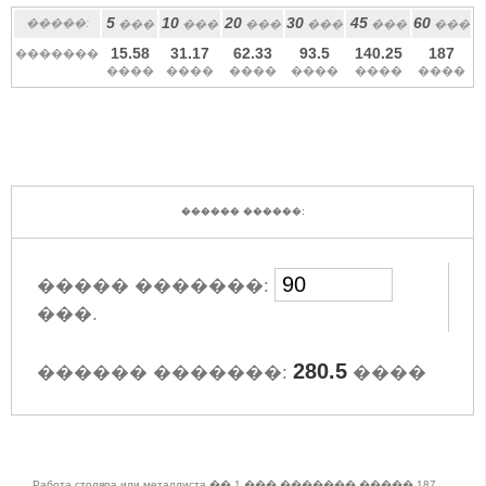
5
10
20
30
45
60
�����:
���
���
���
���
���
���
15.58
31.17
62.33
93.5
140.25
187
�������
����
����
����
����
����
����
������ ������:
����� �������:
���.
280.5
������ �������:
����
Работа столяра или металлиста �� 1 ��� ������� ����� 187