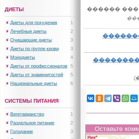
������ ���
ДИЕТЫ
��
Диеты для похудения
1
Лечебные диеты
2
������
Очищающие диеты
3
Диеты по группе крови
3
Монодиеты
4
��������
Диеты от профессионалов
5
Диеты от знаменитостей
5
(
Национальные диеты
6
СИСТЕМЫ ПИТАНИЯ
Вегетарианство
1
Раздельное питание
2
Оставьте ком
Голодание
3
Ник*