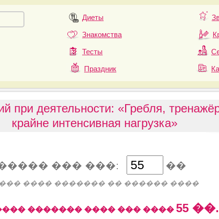
Диеты
З
Знакомства
К
Тесты
Се
Праздник
К
й при деятельности: «Гребля, тренажёр,
крайне интенсивная нагрузка»
����� ��� ���:
��
��� ���� ������� �� ������ ����
55
��.
��� ������� ���� ��� ����