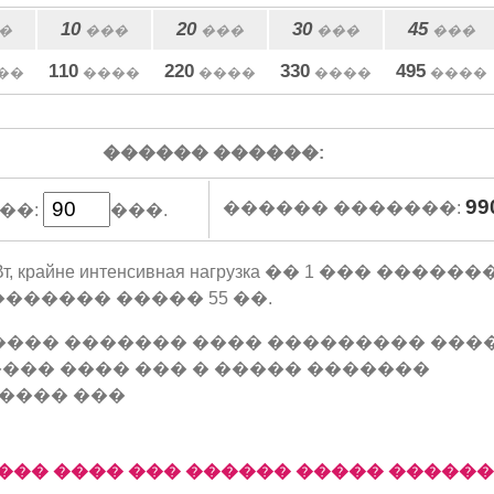
10
20
30
45
�
���
���
���
���
110
220
330
495
��
����
����
����
����
������ ������:
99
������ �������:
��:
���.
200 Вт, крайне интенсивная нагрузка �� 1 ��� ���
������� ����� 55 ��.
���� ������� ���� ��������� ���
��� ���� ��� � ����� �������
���� ���
��� ���� ��� ������ ����� �����