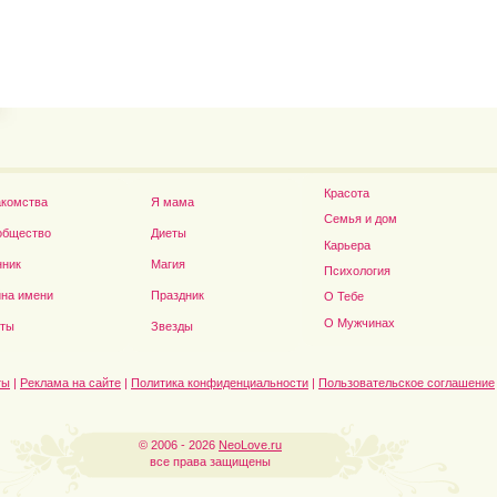
Владимир Путин сдел
Футболист Игорь Акинфеев...
а...
Красота
акомства
Я мама
Семья и дом
общество
Диеты
Карьера
нник
Магия
Психология
на имени
Праздник
О Тебе
Дэниел Рэдклифф...
О Мужчинах
сты
Звезды
ты
|
Реклама на сайте
|
Политика конфиденциальности
|
Пользовательское соглашение
© 2006 - 2026
NeoLove.ru
все права защищены