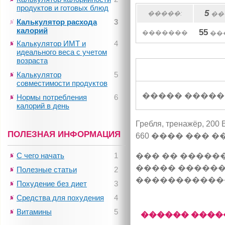
продуктов и готовых блюд
5
�����:
��
Калькулятор расхода
3
калорий
55
�������
��
Калькулятор ИМТ и
4
идеального веса с учетом
возраста
Калькулятор
5
совместимости продуктов
����� �����
Нормы потребления
6
калорий в день
Гребля, тренажёр, 
ПОЛЕЗНАЯ ИНФОРМАЦИЯ
660 ���� ��� �
С чего начать
1
��� �� �����
����� ������
Полезные статьи
2
�����������
Похудение без диет
3
Средства для похудения
4
Витамины
5
������ ����