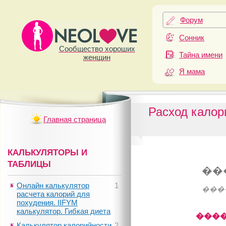
Форум
Сонник
Сообщество хороших
Тайна имени
женщин
Я мама
Расход калори
Главная страница
КАЛЬКУЛЯТОРЫ И
ТАБЛИЦЫ
��
Онлайн калькулятор
1
���
расчета калорий для
похудения. IIFYM
калькулятор. Гибкая диета
����
Калькулятор калорийности
2