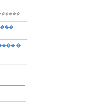
������
����
���� �