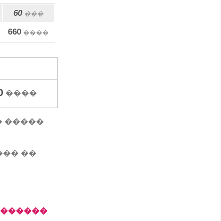
60
���
660
����
0
����
���� �����
��� ��
�������