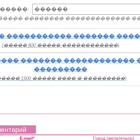
�����:
����� �������� ������������� �
� ����������� ������� ���
(����� 800 ����� ������������)
��� ������� ������������ 
���������
����� 1500 ����� ���� � ���������)
ментарий
E-mail*
Город (желательно)