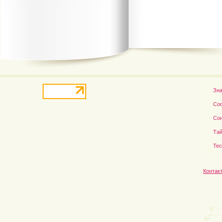
В деле о гибели Роба...
Рэдклифф и Фелтон снов
Зн
Со
Со
Тай
Те
Контак