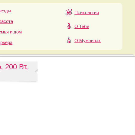
везды
Психология
расота
О Тебе
мья и дом
О Мужчинах
арьера
 200 Вт,