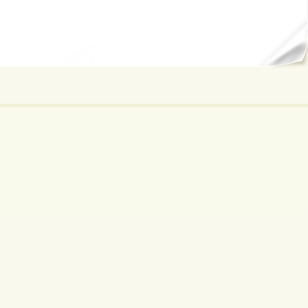
ал...