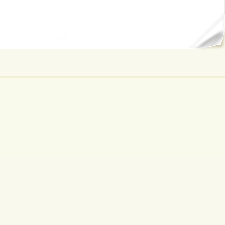
ал...