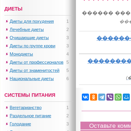
ДИЕТЫ
������ ���
Диеты для похудения
1
��
Лечебные диеты
2
Очищающие диеты
3
������
Диеты по группе крови
3
Монодиеты
4
��������
Диеты от профессионалов
5
Диеты от знаменитостей
5
(
Национальные диеты
6
СИСТЕМЫ ПИТАНИЯ
Вегетарианство
1
Раздельное питание
2
Голодание
3
Оставьте ком