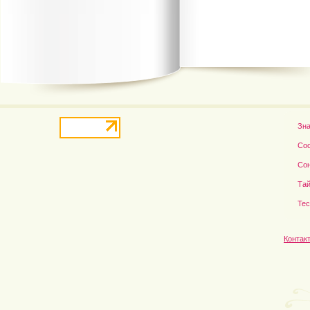
В деле о гибели Роба...
Рэдклифф и Фелтон снов
Зн
Со
Со
Тай
Те
Контак