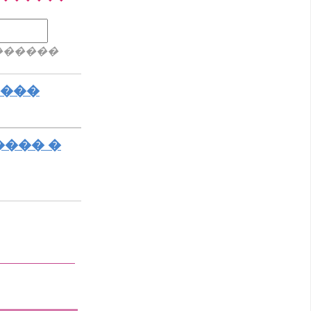
������
����
���� �