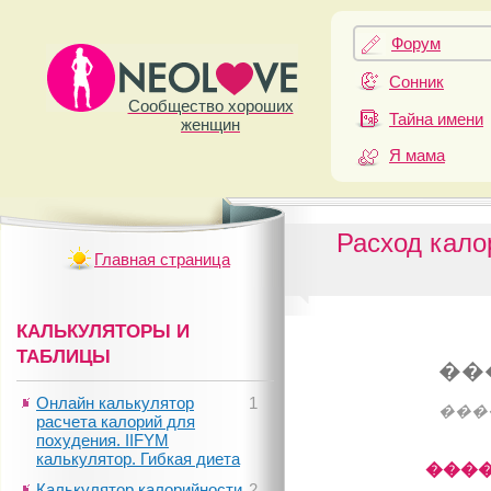
Форум
Сонник
Сообщество хороших
Тайна имени
женщин
Я мама
Расход кало
Главная страница
КАЛЬКУЛЯТОРЫ И
ТАБЛИЦЫ
��
Онлайн калькулятор
1
���
расчета калорий для
похудения. IIFYM
калькулятор. Гибкая диета
����
Калькулятор калорийности
2