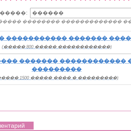
�����:
����� �������� ������������� �
� ����������� ������� ���
(����� 800 ����� ������������)
��� ������� ������������ 
���������
����� 1500 ����� ���� � ���������)
ментарий