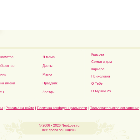
Владимир Путин сдел
Футболист Игорь Акинфеев...
а...
Красота
акомства
Я мама
Семья и дом
общество
Диеты
Карьера
нник
Магия
Психология
на имени
Праздник
О Тебе
Дэниел Рэдклифф...
О Мужчинах
сты
Звезды
ты
|
Реклама на сайте
|
Политика конфиденциальности
|
Пользовательское соглашение
© 2006 - 2026
NeoLove.ru
все права защищены