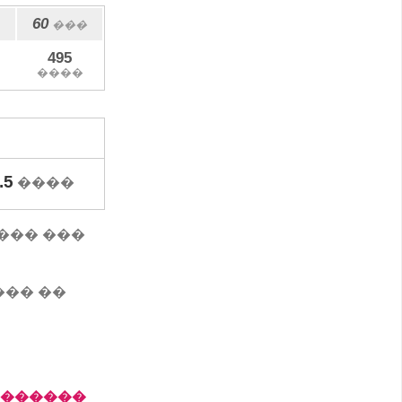
60
���
495
����
.5
����
5 ���� ���
��� ��
�������