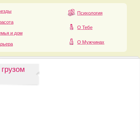
везды
Психология
расота
О Тебе
мья и дом
О Мужчинах
арьера
 грузом