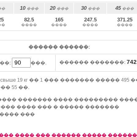
10
20
30
45
��
���
���
���
���
25
82.5
165
247.5
371.25
��
����
����
����
����
������ ������:
742
������ �������:
��:
���.
рузом свыше 19 кг �� 1 ��� ������� ����� 49
� 55 ��.
���� ������� ���� ��������� ���
��� ���� ��� � ����� �������
���� ���
��� ���� ��� ������ ����� �����