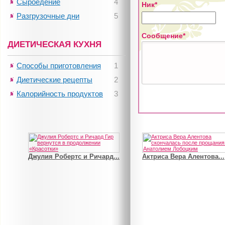
Сыроедение
4
Ник*
Разгрузочные дни
5
Сообщение*
ДИЕТИЧЕСКАЯ КУХНЯ
Способы приготовления
1
Диетические рецепты
2
Калорийность продуктов
3
Джулия Робертс и Ричард...
Актриса Вера Алентова...