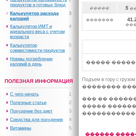
продуктов и готовых блюд
5
�����:
�
Калькулятор расхода
3
калорий
41.
�������
��
Калькулятор ИМТ и
4
идеального веса с учетом
возраста
Калькулятор
5
совместимости продуктов
Нормы потребления
6
����� �����
калорий в день
Подъем в гору с г
ПОЛЕЗНАЯ ИНФОРМАЦИЯ
�������� ����
С чего начать
1
��� �� �����
Полезные статьи
2
����� ������
Похудение без диет
3
�����������
Средства для похудения
4
Витамины
5
������ ����