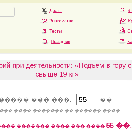
Диеты
З
Знакомства
К
Тесты
Се
Праздник
К
рий при деятельности: «Подъем в гору с
свыше 19 кг»
����� ��� ���:
��
��� ���� ������� �� ������ ����
55
��.
��� ������� ���� ��� ����