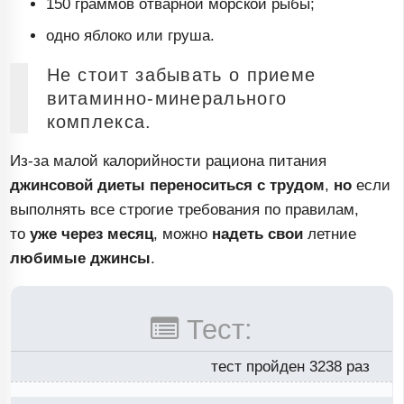
150 граммов отварной морской рыбы;
одно яблоко или груша.
Не стоит забывать о приеме
витаминно-минерального
комплекса.
Из-за
малой калорийности рациона питания
джинсовой диеты переноситься
с трудом
,
но
если
выполнять все строгие требования по правилам,
то
уже через месяц
, можно
надеть свои
летние
любимые
джинсы
.
Тест:
тест пройден 3238 раз