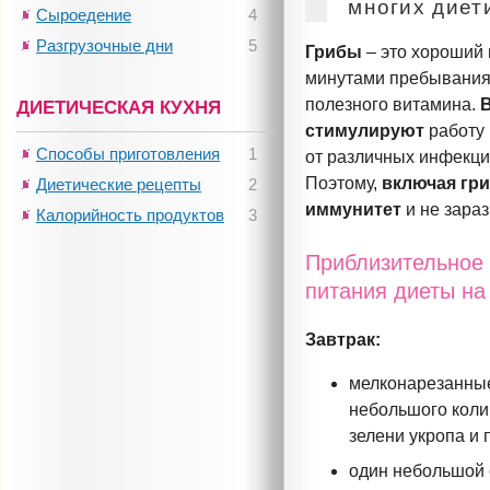
многих диет
Сыроедение
4
Разгрузочные дни
5
Грибы
– это хороший
минутами пребывания 
полезного витамина.
ДИЕТИЧЕСКАЯ КУХНЯ
стимулируют
работу
Способы приготовления
1
от различных инфекци
Поэтому,
включая гр
Диетические рецепты
2
иммунитет
и не зара
Калорийность продуктов
3
Приблизительное
питания диеты на 
Завтрак:
мелконарезанные
небольшого коли
зелени укропа и 
один небольшой с