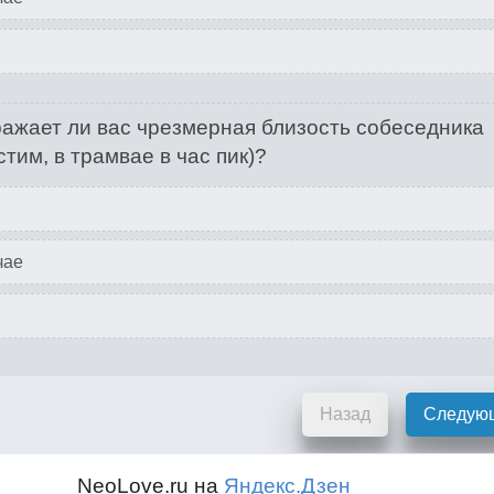
ажает ли вас чрезмерная близость собеседника
стим, в трамвае в час пик)?
чае
Назад
Следую
NeoLove.ru на
Яндекс.Дзен