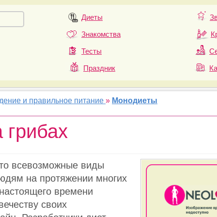
Диеты
З
Знакомства
К
Тесты
Се
Праздник
К
удение и правильное питание
»
Монодиеты
а грибах
что всевозможные виды
юдям на протяжении многих
о настоящего времени
вечеству своих