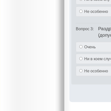
Не особенно
Раздр
Вопрос 3:
(допу
Очень
Ни в коем слу
Не особенно