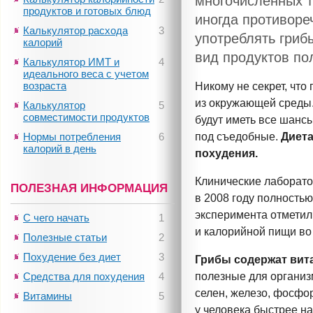
многочисленных т
продуктов и готовых блюд
иногда противоре
Калькулятор расхода
3
употреблять грибы
калорий
вид продуктов по
Калькулятор ИМТ и
4
идеального веса с учетом
возраста
Никому не секрет, что
из окружающей среды.
Калькулятор
5
совместимости продуктов
будут иметь все шанс
Нормы потребления
6
под съедобные.
Диета
калорий в день
похудения.
Клинические лаборат
ПОЛЕЗНАЯ ИНФОРМАЦИЯ
в 2008 году полность
эксперимента отметил
С чего начать
1
и калорийной пищи в
Полезные статьи
2
Похудение без диет
3
Грибы содержат
вит
Средства для похудения
4
полезные для органи
селен, железо, фосфо
Витамины
5
у человека быстрее на