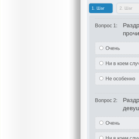
1.
Шаг
2.
Шаг
Раздр
Вопрос 1:
прочи
Очень
Ни в коем слу
Не особенно
Раздр
Вопрос 2:
деву
Очень
Ни в коем слу