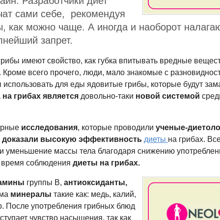
айн. Разработчики диет
чат сами себе, рекомендуя
, как можно чаще. А иногда и наоборот налагаю
лнейший запрет.
 грибы имеют свойство, как губка впитывать вредные вещес
 Кроме всего прочего, люди, мало знакомые с разновиднос
ы использовать для еды ядовитые грибы, которые будут за
 на грибах
является
довольно-таки
новой системой
сред
орные
исследования
, которые проводили
ученые-диетоло
ю
доказали высокую эффективность
диеты
на грибах. Вс
и уменьшение массы тела благодаря снижению употреблен
о время соблюдения
диеты на грибах.
амины
группы В,
антиоксиданты,
зма
минералы
такие как: медь, калий,
р. После употребления грибных блюд
ступает чувство насыщения, так как