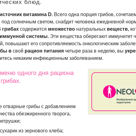
ических блюд.
источник витамина D.
Всего одна порция грибов, сочетае
под солнечным светом, снабдит человека ежедневной норм
В грибах
содержится
множество
натуральных
веществ,
ко
иммунной системы.
Эти вещества оберегают иммунитет 
й, повышают его сопротивляемость онкологическим забол
ибы
в
свой
рацион питания
четыре раза в неделю, вы
укре
зитесь никаким инфекционным заболеванием.
 меню одного дня рациона
грибах.
 отварные грибы с добавлением
чества обезжиренного творога,
петрушки;
ухарик из зернового хлеба;