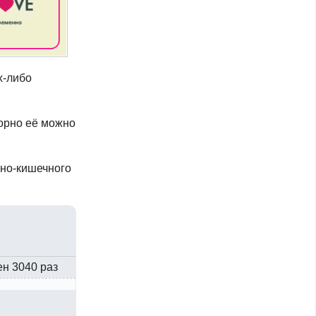
х-либо
торно её можно
но-кишечного
ен 3040 раз