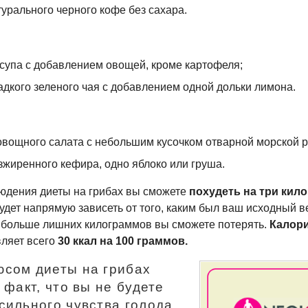
урального черного кофе без сахара.
 супа с добавлением овощей, кроме картофеля;
адкого зеленого чая с добавлением одной дольки лимона.
овощного салата с небольшим кусочком отварной морской 
зжиренного кефира, одно яблоко или груша.
юдения диеты на грибах вы сможете
похудеть на три кил
удет напрямую зависеть от того, каким был ваш исходный ве
 больше лишних килограммов вы сможете потерять.
Калор
вляет всего
30
ккал на 100 граммов.
сом диеты на грибах
 факт, что вы не будете
сильного чувства голода