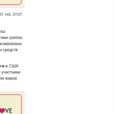
т на этот
тва
тями грибов,
маскированы
и средств
ги
в США
е участники
ия жиров