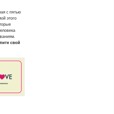
мая с пятью
ой этого
торые
человека
еваниям.
пите свой