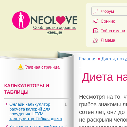
Форум
Сонник
Сообщество хороших
Тайна имени
женщин
Я мама
Главная
»
Диеты, пох
Главная страница
Диета н
КАЛЬКУЛЯТОРЫ И
ТАБЛИЦЫ
Несмотря на то, 
грибов знакомы л
Онлайн калькулятор
1
расчета калорий для
сотен лет, они д
похудения. IIFYM
калькулятор. Гибкая диета
не раскрыли чело
Калькулятор калорийности
2