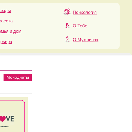
везды
Психология
расота
О Тебе
мья и дом
О Мужчинах
арьера
Монодиеты