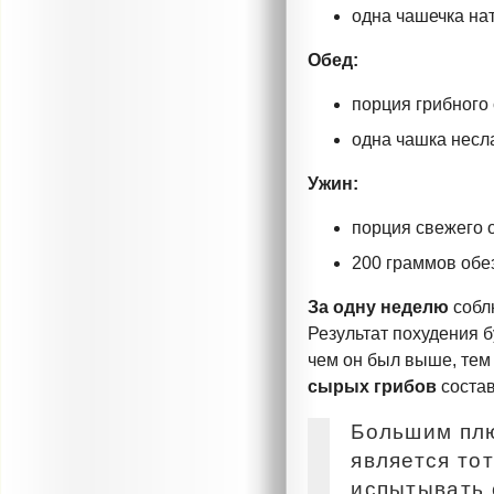
одна чашечка нат
Обед:
порция грибного
одна чашка несл
Ужин:
порция свежего 
200 граммов обе
За одну неделю
собл
Результат похудения б
чем он был выше, тем
сырых грибов
соста
Большим плю
является тот
испытывать 