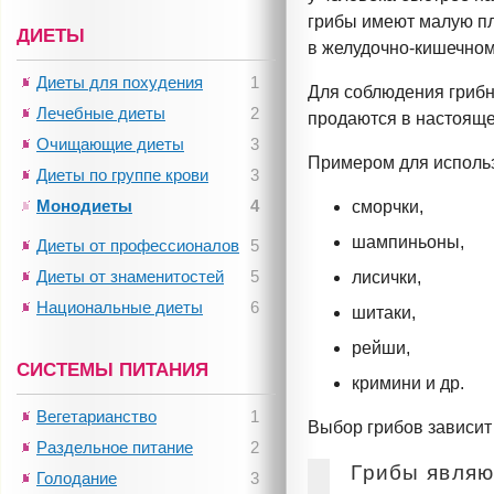
грибы имеют малую п
ДИЕТЫ
в
желудочно-кишечно
Диеты для похудения
1
Для соблюдения гриб
Лечебные диеты
2
продаются в настояще
Очищающие диеты
3
Примером для использ
Диеты по группе крови
3
Монодиеты
4
сморчки,
шампиньоны,
Диеты от профессионалов
5
Диеты от знаменитостей
5
лисички,
Национальные диеты
6
шитаки,
рейши,
СИСТЕМЫ ПИТАНИЯ
кримини и др.
Вегетарианство
1
Выбор грибов зависит
Раздельное питание
2
Грибы являю
Голодание
3