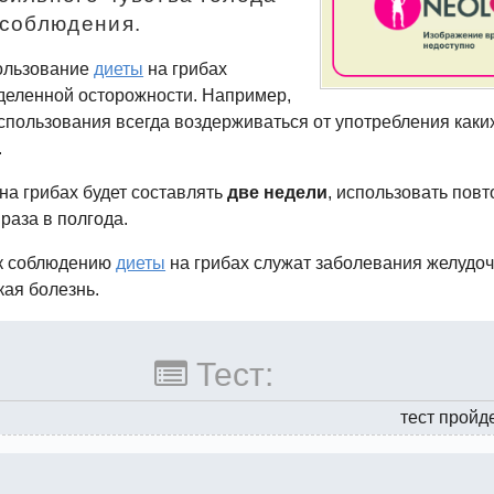
 соблюдения.
пользование
диеты
на грибах
еделенной осторожности. Например,
использования всегда воздерживаться от употребления
каки
.
на грибах будет составлять
две недели
, использовать пов
 раза в полгода.
к соблюдению
диеты
на грибах служат заболевания
желудоч
кая болезнь.
Тест:
тест пройд