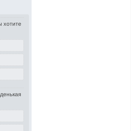
ы хотите
оденькая