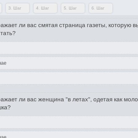
3.
Шаг
4.
Шаг
5.
Шаг
6.
Шаг
ажает ли вас смятая страница газеты, которую в
тать?
чае
ажает ли вас женщина "в летах", одетая как мол
шка?
чае