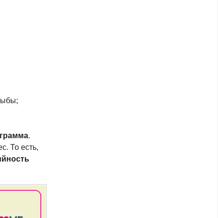
рыбы;
ограмма
.
с. То есть,
ийность