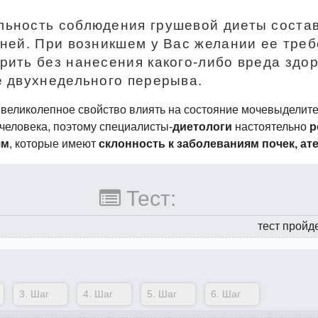
ьность соблюдения грушевой диеты соста
дней. При возникшем у Вас желании ее тре
рить без нанесения
какого-либо
вреда здо
е двухнедельного перерыва.
великолепное свойство влиять на состояние мочевыделит
 человека, поэтому
специалисты-
диетологи
настоятельно
р
ям
, которые имеют
склонность к заболеваниям почек, ат
Тест:
тест пройд
3.
Шаг
4.
Шаг
5.
Шаг
6.
Шаг