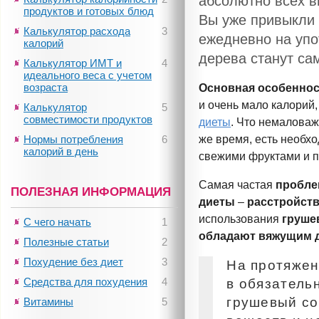
абсолютно всех в
продуктов и готовых блюд
Вы уже привыкли 
Калькулятор расхода
3
ежедневно на упо
калорий
дерева станут с
Калькулятор ИМТ и
4
идеального веса с учетом
возраста
Основная особенно
и очень мало калорий,
Калькулятор
5
совместимости продуктов
диеты
. Что немалова
Нормы потребления
6
же время, есть необх
калорий в день
свежими фруктами и п
Самая частая
пробле
ПОЛЕЗНАЯ ИНФОРМАЦИЯ
диеты
–
расстройств
использования
груше
С чего начать
1
обладают вяжущим 
Полезные статьи
2
Похудение без диет
3
На протяжен
Средства для похудения
4
в обязатель
грушевый со
Витамины
5