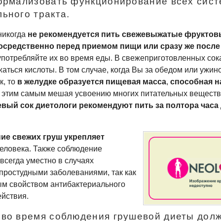
ормализовать функционирование всех сист
ьного тракта.
никогда
не рекомендуется пить свежевыжатые фруктов
осредственно перед приемом пищи или сразу же после
употребляйте их во время еды. В свежеприготовленных соках
жаться кислоты. В том случае, когда Вы за обедом или ужин
к, то
в желудке образуется пищевая масса
,
способная н
, этим самым мешая усвоению многих питательных веществ
вый сок диетологи рекомендуют пить за полтора часа
ие свежих груш укрепляет
еловека. Также соблюдение
всегда уместно в случаях
ростудными заболеваниями, так как
ым свойством антибактериального
йствия.
во время соблюдения грушевой диеты дол