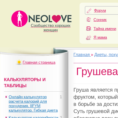
Форум
Сонник
Сообщество хороших
Тайна имени
женщин
Я мама
Главная
»
Диеты, пох
Главная страница
Грушева
КАЛЬКУЛЯТОРЫ И
ТАБЛИЦЫ
Груша является 
фруктом, которы
Онлайн калькулятор
1
расчета калорий для
в борьбе за дост
похудения. IIFYM
калькулятор. Гибкая диета
Суть грушевой ди
Калькулятор калорийности
2