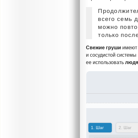
Продолжител
всего семь 
можно повто
только посл
Свежие груши
имеют 
и сосудистой системы
ее использовать
люд
1.
Шаг
2.
Шаг