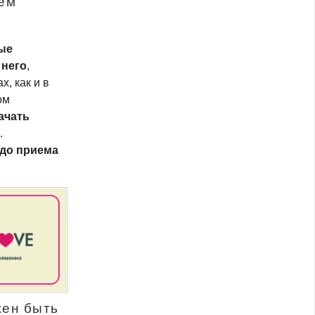
ем
ые
 него
,
, как и в
ом
ачать
.
 до приема
жен быть