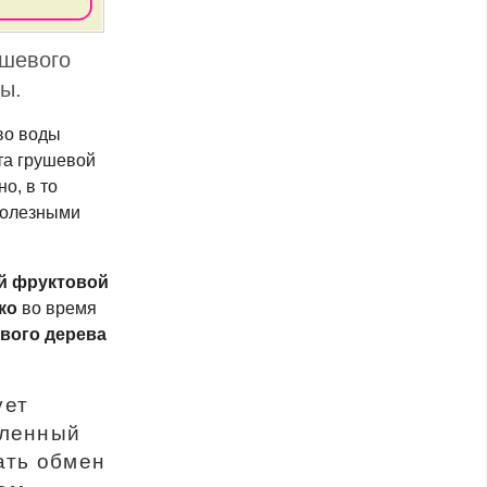
ушевого
ы.
тво воды
та грушевой
 но, в то
 полезными
й фруктовой
ко
во время
вого дерева
ует
вленный
ать обмен