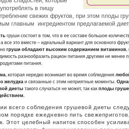
идов сладостей, которые
употреблять в пищу
требление свежих фруктов, при этом плоды гр
амым главным ингредиентом предлагаемой диет
сть
груши состоит в том, что в ее составе большое количес
 а все это вместе – идеальный вариант для основного фрук
жно
груши обладают высоким содержанием витаминов
,
одимость разнообразить рацион питания другими не менее
родуктами питания.
ма
, которая нередко возникает во время соблюдения
любо
о желудка
и связанные с этим неприятные моменты.
Одна
вой диеты
такого случаться не может, так как
плоды груше
действием.
ии всего соблюдения грушевой диеты след
ном порядке ежедневно пить свежепригото
к. Этот целебный напиток способен усилив