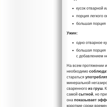
кусок отварной 
порция легкого 
большая порция 
Ужин:
одно отварное ку
большая порция с
с добавлением н
На всем протяжении 
необходимо
соблюда
стараться
употребля
минеральной негазир
сваренного
из груш
. 
самой
сытной
, но пр
она
показывает эфф
короткие сроки времен