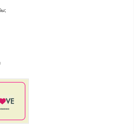
бы;
ш