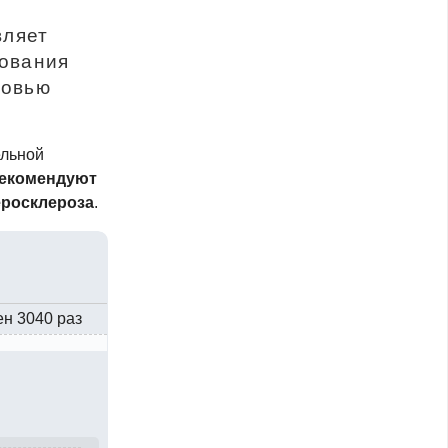
вляет
бования
ровью
ельной
екомендуют
еросклероза
.
ен 3040 раз