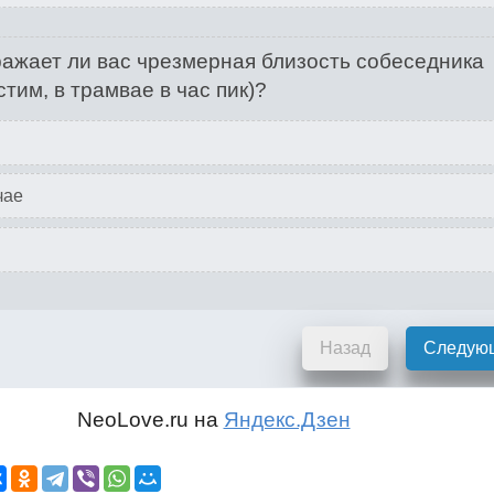
ажает ли вас чрезмерная близость собеседника
стим, в трамвае в час пик)?
чае
Назад
Следую
NeoLove.ru на
Яндекс.Дзен