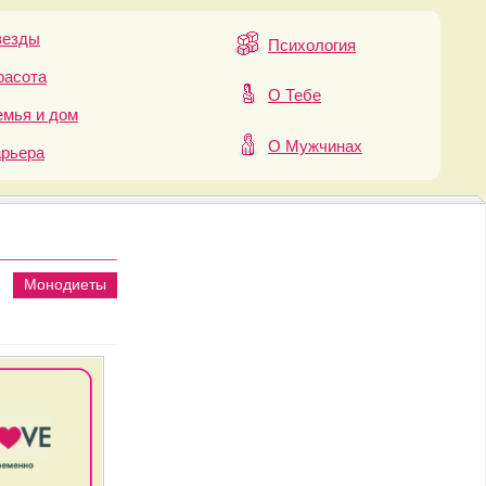
везды
Психология
расота
О Тебе
мья и дом
О Мужчинах
арьера
Монодиеты