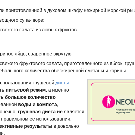
или приготовленной в духовом шкафу нежирной морской ры
овощного
супа-пюре
;
свежего салата из любых фруктов.
риное яйцо, сваренное вкрутую;
вежего фруктового салата, приготовленного из яблок, гру
ебольшого количества обезжиренной сметаны и корицы.
использования грушевой
диеты
ть питьевой режим
, а именно
ть большое количество
ованной
воды и компота
,
Конечно,
грушевая диета не
является
и правильном ее использовании,
ективные результаты
в довольно
и.