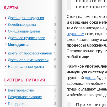
веществ и н
пищеварител
ДИЕТЫ
Стоит напомнить, что 
Диеты для похудения
1
и овощные соки
неп
Лечебные диеты
2
тем более никогда не 
Очищающие диеты
3
грушевом
соке, содер
Диеты по группе крови
3
смешиваете пищу и со
Монодиеты
4
процессы брожения
Следовательно,
груше
Диеты от профессионалов
5
любой
пищи
.
Диеты от знаменитостей
5
Разумное
употреблен
Национальные диеты
6
иммунную систему
ч
грушевой
диеты
будет 
СИСТЕМЫ ПИТАНИЯ
заболевания любыми п
груши обладают ценн
Вегетарианство
1
и обезболивающего де
Раздельное питание
2
Голодание
3
Прием пищи 