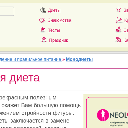
Диеты
З
Знакомства
К
Тесты
Се
Праздник
К
удение и правильное питание
»
Монодиеты
я диета
прекрасным полезным
й окажет Вам большую помощь
ижением стройности фигуры.
еты заключается в замене