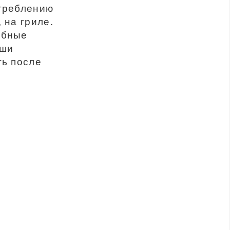
отреблению
 на гриле.
ыбные
уши
ть после
,