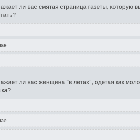
ажает ли вас смятая страница газеты, которую в
тать?
чае
ажает ли вас женщина "в летах", одетая как мол
шка?
чае