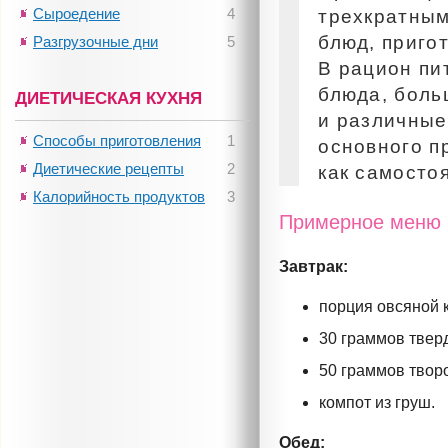
Сыроедение
4
трехкратным
блюд, приго
Разгрузочные дни
5
В рацион пи
блюда, боль
ДИЕТИЧЕСКАЯ КУХНЯ
и различные
Способы приготовления
1
основного п
Диетические рецепты
2
как самосто
Калорийность продуктов
3
Примерное меню р
Завтрак:
порция овсяной 
30 граммов твер
50 граммов творо
компот из груш.
Обед: