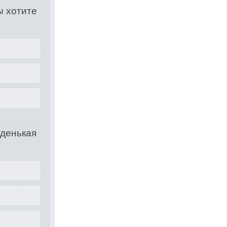
ы хотите
оденькая