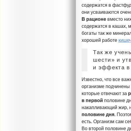
содержатся в фастфуда
они усваиваются очен
В рационе
вместо ни
содержатся в кашах, 
богаты так же минерал
хорошей работе
кише
Так же
учен
шести» и ут
и эффекта в
Известно, что все ва
организме подчинены
которые отвечают за
р
в первой
половине дн
накапливающий жир, н
половине дня
. Поэто
есть. Организм сам се
Во второй половине дн