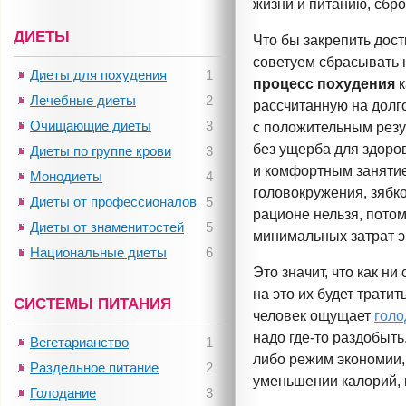
жизни и питанию, сбр
ДИЕТЫ
Что бы закрепить дост
советуем сбрасывать 
Диеты для похудения
1
процесс похудения
к
Лечебные диеты
2
рассчитанную на долг
Очищающие диеты
3
с положительным резу
без ущерба для здор
Диеты по группе крови
3
и комфортным заняти
Монодиеты
4
головокружения, зябк
Диеты от профессионалов
5
рационе нельзя, пото
Диеты от знаменитостей
5
минимальных затрат э
Национальные диеты
6
Это значит, что как ни
на это их будет трати
СИСТЕМЫ ПИТАНИЯ
человек ощущает
голо
надо
где-то
раздобыть
Вегетарианство
1
либо режим экономии,
Раздельное питание
2
уменьшении калорий, 
Голодание
3