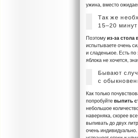
ужина, вместо ожидаем
Так же необ
15–20
минут
Поэтому
из-за
стола 
испытываете очень си
и сладенькое. Есть по
яблока не хочется, зна
Бывают случ
с обыкновен
Как только почувствов
попробуйте
выпить с
небольшое количеств
наверняка, скорее все
выпивать до двух литр
очень индивидуально
устраняет отеки и улу