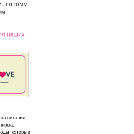
м, потому
зм
.
ля наших
она питания
низма,
воды, которые