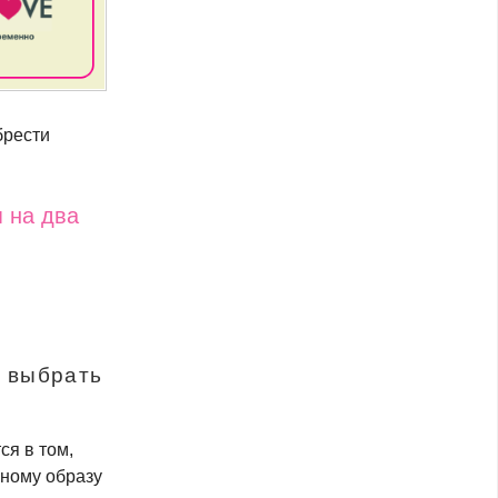
брести
я на два
й выбрать
ся в том,
чному образу