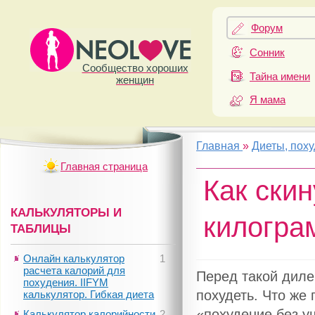
Форум
Сонник
Сообщество хороших
Тайна имени
женщин
Я мама
Главная
»
Диеты, пох
Главная страница
Как ски
КАЛЬКУЛЯТОРЫ И
килогра
ТАБЛИЦЫ
Онлайн калькулятор
1
расчета калорий для
Перед такой диле
похудения. IIFYM
похудеть. Что же
калькулятор. Гибкая диета
«похудение без у
Калькулятор калорийности
2