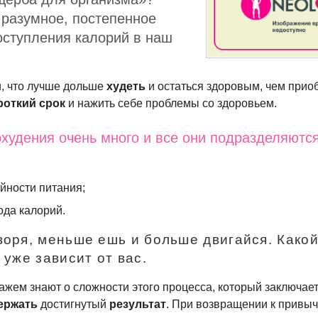
 разумное, постепенное
оступления калорий в наш
и, что лучше дольше
худеть
и остаться здоровым, чем прио
роткий срок
и нажить себе проблемы со здоровьем.
охудения очень много и все они подразделяютс
йности питания;
ода калорий.
воря, меньше ешь и больше двигайся. Како
 уже зависит от вас.
жем знают о сложности этого процесса, который заключает
держать
достигнутый
результат
. При возвращении к привы