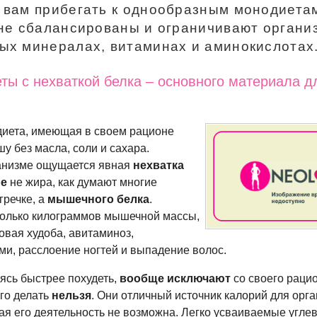
 вам прибегать к однообразным монодиета
 не сбалансированы и ограничивают органи
ых минералах, витаминах и аминокислотах
ты с нехваткой белка – основного материала д
 диета, имеющая в своем рационе
у без масла, соли и сахара.
ганизме ощущается явная
нехватка
ие
не жира, как думают многие
речке, а
мышечного белка
.
колько килограммов мышечной массы,
овая худоба, авитаминоз,
ми, расслоение ногтей и выпадение волос.
ясь быстрее похудеть,
вообще исключают
со своего раци
ого делать
нельзя
. Они отличный источник калорий для орга
ая его деятельность не возможна. Легко усваиваемые угле