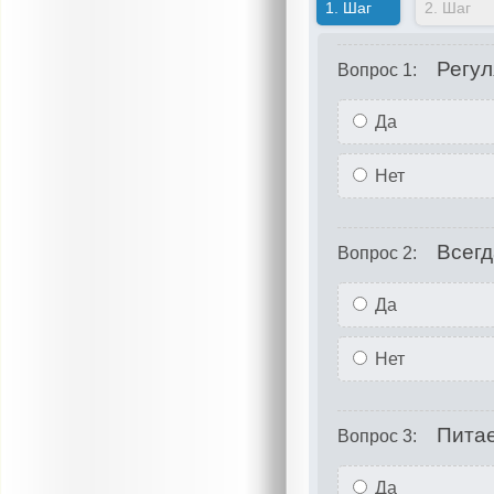
1.
Шаг
2.
Шаг
Регул
Вопрос 1:
Да
Нет
Всегд
Вопрос 2:
Да
Нет
Питае
Вопрос 3:
Да