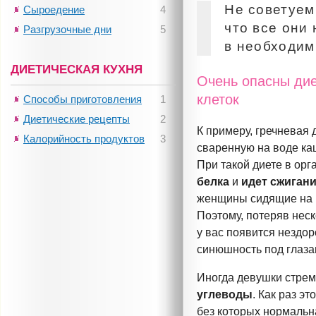
Не советуем
Сыроедение
4
что все они
Разгрузочные дни
5
в необходим
ДИЕТИЧЕСКАЯ КУХНЯ
Очень опасны дие
клеток
Способы приготовления
1
Диетические рецепты
2
К примеру, гречневая
Калорийность продуктов
3
сваренную на воде каш
При такой диете в ор
белка
и
идет
сжиган
женщины сидящие на г
Поэтому, потеряв нес
у вас появится нездор
синюшность под глаза
Иногда девушки стрем
углеводы
. Как раз эт
без которых нормальн