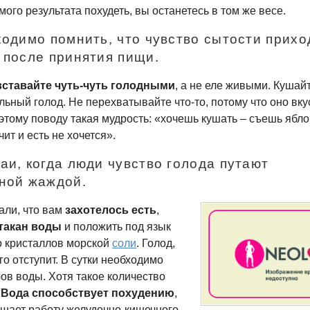
ого результата похудеть, вы останетесь в том же весе.
ходимо помнить, что чувство сытости прихо
 после принятия пищи.
вставайте
чуть-чуть
голодными
, а не еле живыми. Кушайт
льный голод. Не перехватывайте
что-то
, потому что оно вк
 этому поводу такая мудрость: «хочешь кушать – съешь ябло
чит и есть не хочется».
аи, когда люди чувство голода путают
ной жаждой.
али, что вам
захотелось есть
,
такан воды
и положить под язык
о кристаллов морской
соли
. Голод,
го отступит. В сутки необходимо
ов воды. Хотя такое количество
.
Вода способствует похудению
,
чшает работу
желудочно-кишечного