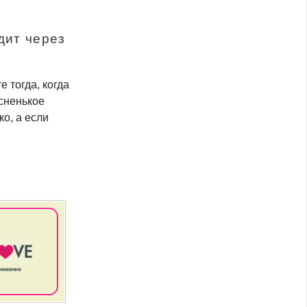
дит через
е тогда, когда
усненькое
ко, а если