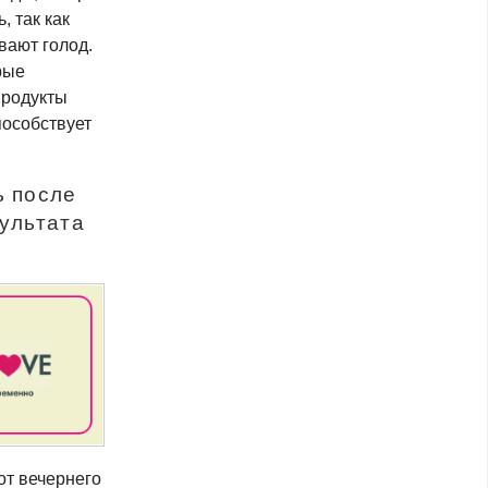
, так как
вают голод.
рые
продукты
пособствует
ь после
зультата
от вечернего