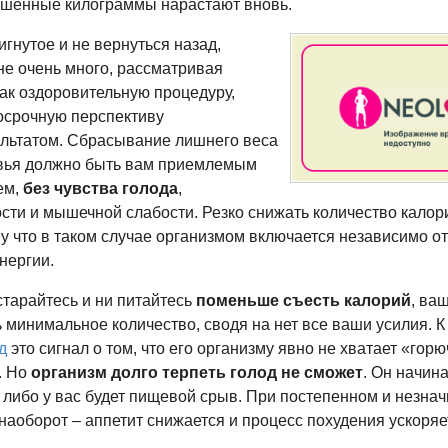
ошенные килограммы нарастают вновь.
игнутое и не вернуться назад,
не очень много, рассматривая
ак оздоровительную процедуру,
осрочную перспективу
льтатом. Сбрасывание лишнего веса
овья должно быть вам приемлемым
ем,
без чувства
голода
,
ости и мышечной слабости. Резко снижать количество калор
му что в таком случае организмом включается независимо о
нергии.
 старайтесь и ни питайтесь
поменьше съесть калорий
, ва
ть минимальное количество, сводя на нет все ваши усилия. К 
д
это сигнал о том, что его организму явно не хватает «горю
. Но
организм долго терпеть голод
не сможет
. Он начин
 либо у вас будет пищевой срыв. При постепенном и незна
наоборот – аппетит снижается и процесс похудения ускоряе