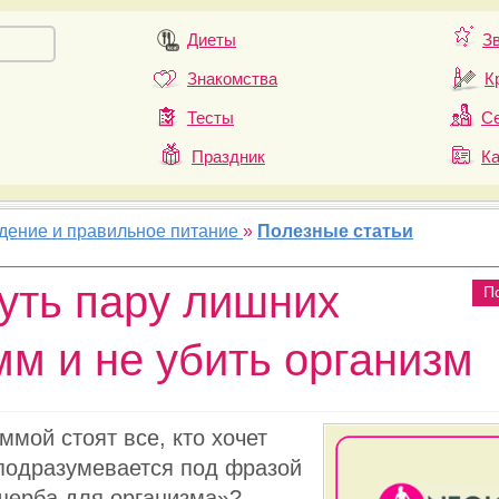
Диеты
З
Знакомства
К
Тесты
Се
Праздник
К
удение и правильное питание
»
Полезные статьи
нуть пару лишних
П
мм и не убить организм
ммой стоят все, кто хочет
 подразумевается под фразой
щерба для организма»?