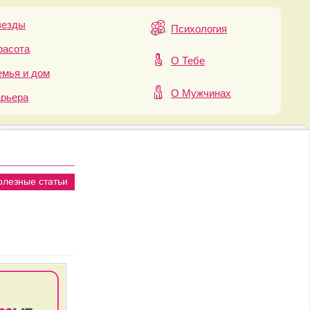
везды
Психология
расота
О Тебе
мья и дом
О Мужчинах
арьера
олезные статьи