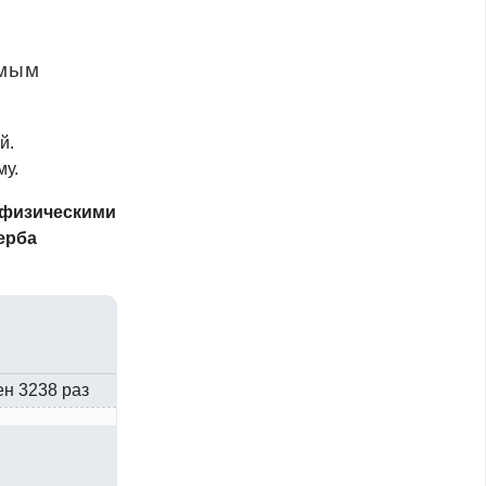
амым
й.
му.
физическими
ерба
ен 3238 раз