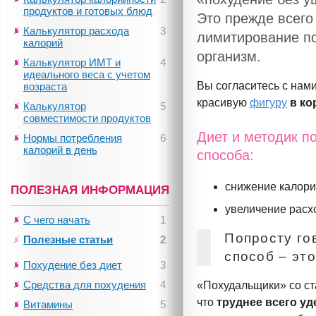
продуктов и готовых блюд
Это прежде всего
Калькулятор расхода
3
лимитирование п
калорий
организм.
Калькулятор ИМТ и
4
идеального веса с учетом
Вы согласитесь с нам
возраста
красивую
фигуру
в ко
Калькулятор
5
совместимости продуктов
Диет и методик п
Нормы потребления
6
калорий в день
способа:
снижение калори
ПОЛЕЗНАЯ ИНФОРМАЦИЯ
увеличение расх
С чего начать
1
Попросту го
Полезные статьи
2
способ – это
Похудение без диет
3
Средства для похудения
4
«Похудальщики» со ста
что
труднее всего у
Витамины
5