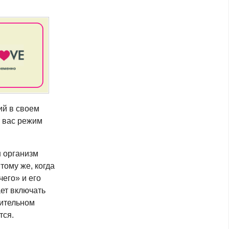
ий в своем
т вас режим
ш организм
тому же, когда
чего» и его
ает включать
чительном
тся.