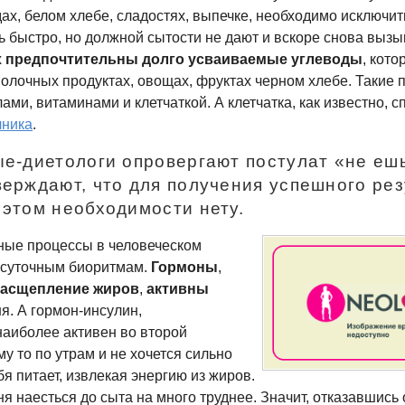
х, белом хлебе, сладостях, выпечке, необходимо исключить
ь быстро, но должной сытости не дают и вскоре снова вызы
х
предпочтительны долго усваиваемые
углеводы
, кото
молочных продуктах, овощах, фруктах черном хлебе. Такие 
ами, витаминами и клетчаткой. А клетчатка, как известно, с
чника
.
ые-диетологи
опровергают постулат «не еш
верждают, что для получения успешного ре
 этом необходимости нету.
жные процессы в человеческом
 суточным биоритмам.
Гормоны
,
асщепление жиров
,
активны
я. А
гормон-инсулин
,
аиболее активен во второй
му то по утрам и не хочется сильно
бя питает, извлекая энергию из жиров.
я наесться до сыта на много труднее. Значит, отказавшись 