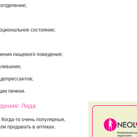
оотделение;
оциональное состояние;
ения пищевого поведения;
олевания;
депрессантов;
ии печени.
удения: Лида
.
Когда-то
очень популярные,
или продавать в аптеках.