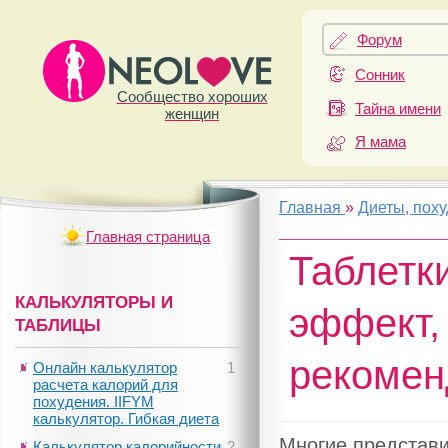
Форум
Сонник
Сообщество хороших
Тайна имени
женщин
Я мама
Главная
»
Диеты, пох
Главная страница
Таблетк
КАЛЬКУЛЯТОРЫ И
эффект,
ТАБЛИЦЫ
рекомен
Онлайн калькулятор
1
расчета калорий для
похудения. IIFYM
калькулятор. Гибкая диета
Многие представи
Калькулятор калорийности
2