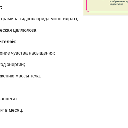
т
:
утрамина гидрохлорида моногидрат);
еская целлюлоза.
ителей
:
ление чувства насыщения;
од энергии;
ижению массы тела.
аппетит;
кг в месяц.