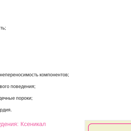
ть;
непереносимость компонентов;
вого поведения;
ечные пороки;
рдия.
удения: Ксеникал