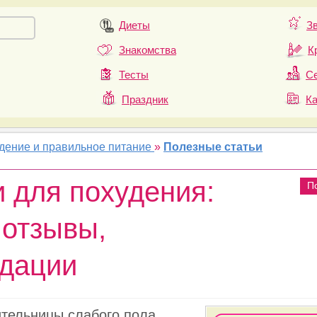
Диеты
З
Знакомства
К
Тесты
Се
Праздник
К
удение и правильное питание
»
Полезные статьи
и для похудения:
П
 отзывы,
дации
тельницы слабого пола