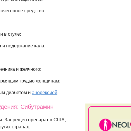
мочегонное средство.
и в стуле;
в и недержание кала;
ечника и желчного;
ормящим грудью женщинам;
ым диабетом и
анорексией
.
удения: Сибутрамин
и. Запрещен препарат в США,
угих странах.