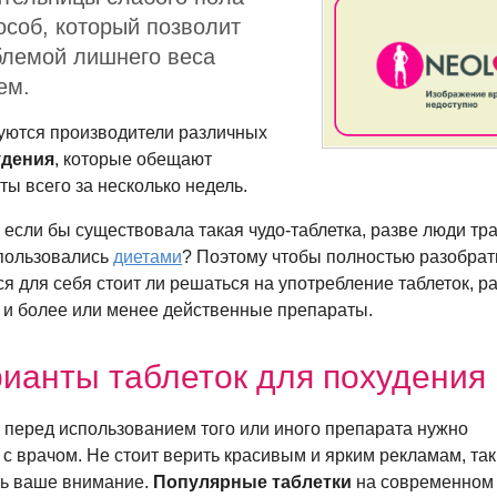
особ, который позволит
блемой лишнего веса
ем.
уются производители различных
удения
, которые обещают
ы всего за несколько недель.
 если бы существовала такая
чудо-таблетка
, разве люди тр
 пользовались
диетами
? Поэтому чтобы полностью разобрат
я для себя стоит ли решаться на употребление таблеток, 
 и более или менее действенные препараты.
ианты таблеток для похудения
о перед использованием того или иного препарата нужно
с врачом. Не стоит верить красивым и ярким рекламам, так
чь ваше внимание.
Популярные таблетки
на современном 