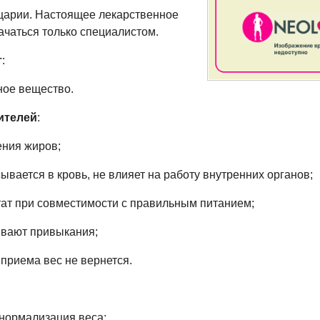
царии. Настоящее лекарственное
ачаться только специалистом.
т
:
вное вещество.
ителей
:
ения жиров;
ывается в кровь, не влияет на работу внутренних органов;
тат при совместимости с правильным питанием;
ывают привыкания;
приема вес не вернется.
нормализация веса;