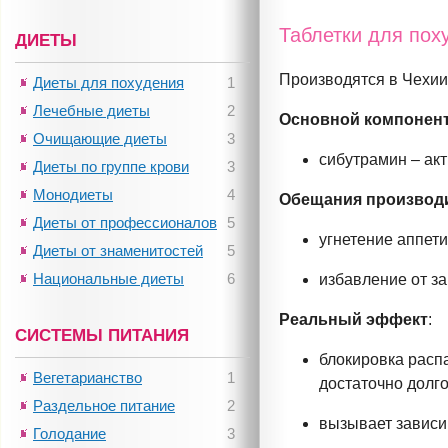
Таблетки для пох
ДИЕТЫ
Производятся в Чехии
Диеты для похудения
1
Лечебные диеты
2
Основной компонен
Очищающие диеты
3
сибутрамин – ак
Диеты по группе крови
3
Монодиеты
4
Обещания производ
Диеты от профессионалов
5
угнетение аппети
Диеты от знаменитостей
5
Национальные диеты
6
избавление от за
Реальный эффект
:
СИСТЕМЫ ПИТАНИЯ
блокировка расп
Вегетарианство
1
достаточно долго
Раздельное питание
2
вызывает зависи
Голодание
3