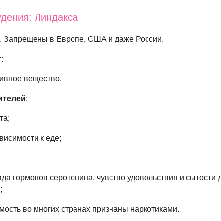
удения: Линдакса
. Запрещены в Европе, США и даже России.
т
:
тивное вещество.
ителей
:
та;
висимости к еде;
ада гормонов серотонина, чувство удовольствия и сытости 
;
мость во многих странах признаны наркотиками.