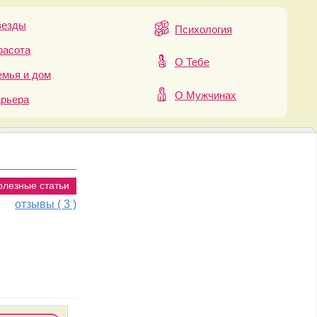
везды
Психология
расота
О Тебе
мья и дом
О Мужчинах
арьера
олезные статьи
отзывы ( 3 )