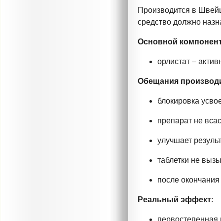
Производится в Швей
средство должно назн
Основной компонен
орлистат – акти
Обещания производ
блокировка усво
препарат не всас
улучшает резуль
таблетки не выз
после окончания 
Реальный эффект
:
первостепенная 