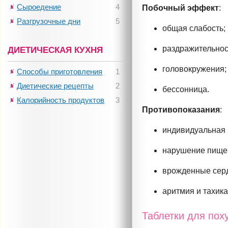
Сыроедение
4
Побочный эффект
:
Разгрузочные дни
5
общая слабость;
раздражительнос
ДИЕТИЧЕСКАЯ КУХНЯ
головокружения;
Способы приготовления
1
Диетические рецепты
2
бессонница.
Калорийность продуктов
3
Противопоказания
:
индивидуальная 
нарушение пище
врожденные серд
аритмия и тахика
Таблетки для пох