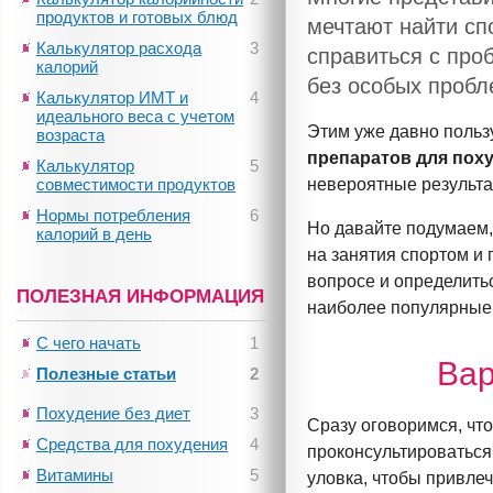
продуктов и готовых блюд
мечтают найти сп
Калькулятор расхода
3
справиться с про
калорий
без особых пробл
Калькулятор ИМТ и
4
идеального веса с учетом
Этим уже давно польз
возраста
препаратов для пох
Калькулятор
5
совместимости продуктов
невероятные результат
Нормы потребления
6
Но давайте подумаем,
калорий в день
на занятия спортом и
вопросе и определитьс
ПОЛЕЗНАЯ ИНФОРМАЦИЯ
наиболее популярные
С чего начать
1
Вар
Полезные статьи
2
Похудение без диет
3
Сразу оговоримся, чт
Средства для похудения
4
проконсультироваться 
Витамины
5
уловка, чтобы привле