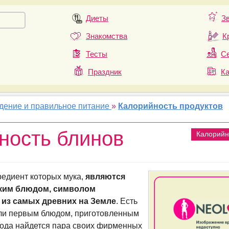
Диеты
З
Знакомства
К
Тесты
Се
Праздник
К
удение и правильное питание
»
Калорийность продуктов
ность блинов
Калорийн
редиент которых мука,
являются
ким блюдом, символом
 из самых древних на Земле
. Есть
ыли первым блюдом, приготовленным
арода найдется пара своих фирменных