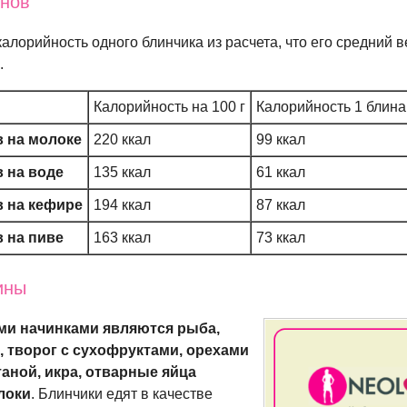
инов
алорийность одного блинчика из расчета, что его средний в
.
Калорийность на 100 г
Калорийность 1 блина
 на молоке
220 ккал
99 ккал
 на воде
135 ккал
61 ккал
 на кефире
194 ккал
87 ккал
 на пиве
163 ккал
73 ккал
ины
и начинками являются рыба,
 творог с сухофруктами, орехами
таной, икра, отварные яйца
локи
. Блинчики едят в качестве