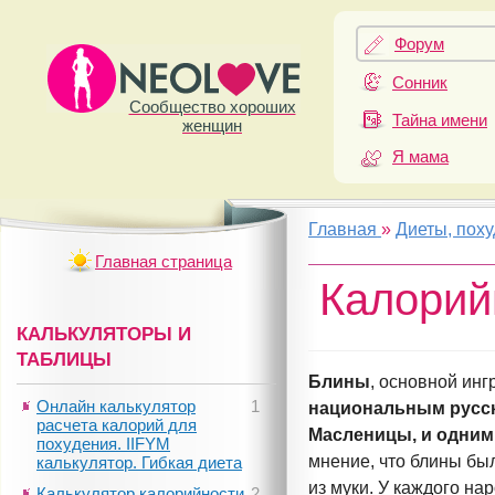
Форум
Сонник
Сообщество хороших
Тайна имени
женщин
Я мама
Главная
»
Диеты, пох
Главная страница
Калорий
КАЛЬКУЛЯТОРЫ И
ТАБЛИЦЫ
Блины
, основной инг
Онлайн калькулятор
1
национальным русс
расчета калорий для
Масленицы, и одним
похудения. IIFYM
мнение, что блины б
калькулятор. Гибкая диета
из муки. У каждого н
Калькулятор калорийности
2