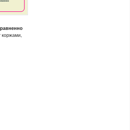
сравненно
т коржами,