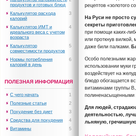
продуктов и готовых блюд
рецептов «золотого с
Калькулятор расхода
3
На Руси не просто с
калорий
секреты приготовле
Калькулятор ИМТ и
4
идеального веса с учетом
при помощи
каких-либ
возраста
или проткнув вилкой,
Калькулятор
5
даже били палками.
Б
совместимости продуктов
Особо полезными жаре
Нормы потребления
6
калорий в день
использовании муки г
воздействует на
желу
блюдо обогащается в
ПОЛЕЗНАЯ ИНФОРМАЦИЯ
витаминами группы В, 
С чего начать
1
полиненасыщенными 
Полезные статьи
2
Для людей, страдаю
Похудение без диет
3
деятельностью, луч
Средства для похудения
4
льняную, гречишную
Витамины
5