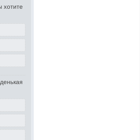
ы хотите
оденькая