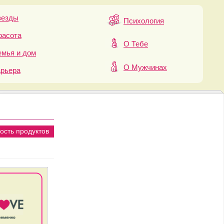
везды
Психология
расота
О Тебе
мья и дом
О Мужчинах
арьера
ость продуктов