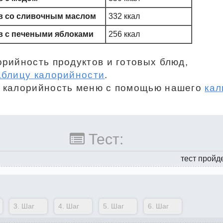
 со сливочным маслом
332 ккал
 с печеными яблоками
256 ккал
орийность продуктов и готовых блюд,
аблицу калорийности
.
 калорийность меню с помощью нашего
кал
Тест:
тест пройд
3.
Шаг
4.
Шаг
5.
Шаг
6.
Шаг