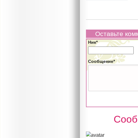
Оставьте ком
Ник*
Сообщение*
Сооб