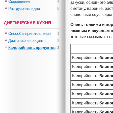
Сыроедение
4
закуски, основного бл
Разгрузочные дни
5
сметану, варенье, рас
сливочный соус, сироп
ДИЕТИЧЕСКАЯ КУХНЯ
Очень тонкими и пор
нежным и вкусным п
Способы приготовления
1
которые смазывают
с
Диетические рецепты
2
Калорийность продуктов
3
Калорийность
блинов
Калорийность
блинов
Калорийность
блинов
Калорийность
блинов
Калорийность
блинов
Калорийность
блинов
Калорийность
блинов