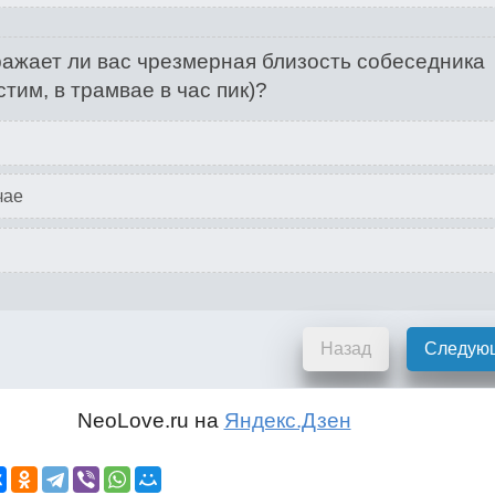
ажает ли вас чрезмерная близость собеседника
стим, в трамвае в час пик)?
чае
Назад
Следую
NeoLove.ru на
Яндекс.Дзен