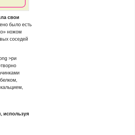
ила свои
щено было есть
ко» ножом
ивых соседей
rong >ри
отворно
начинками
белком,
 кальцием,
, используя