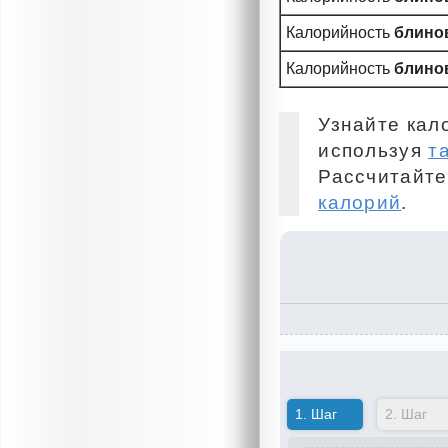
Калорийность
блинов
Калорийность
блинов
Узнайте кал
используя
т
Рассчитайте
калорий
.
1.
Шаг
2.
Шаг