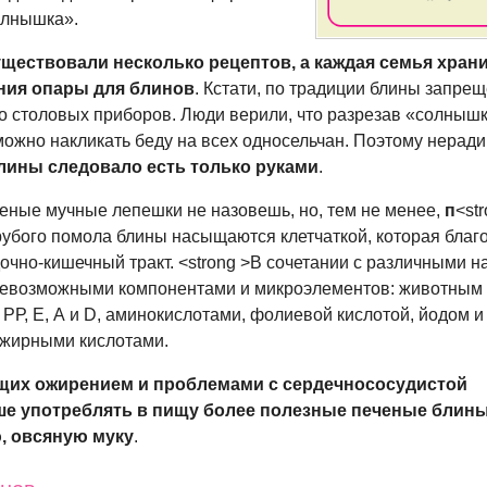
олнышка».
уществовали несколько рецептов, а каждая семья хран
ния опары для блинов
. Кстати, по традиции блины запре
о
столовых приборов. Люди верили, что разрезав «солныш
 можно накликать беду на всех односельчан. Поэтому нерад
лины следовало есть только руками
.
ные мучные лепешки не назовешь, но, тем не менее,
п
<st
рубого помола блины насыщаются клетчаткой, которая благ
дочно-кишечный
тракт. <strong >В сочетании с различными 
севозможными компонентами и микроэлементов: животным 
РР, Е, А и D, аминокислотами, фолиевой кислотой, йодом и
жирными кислотами.
щих ожирением и проблемами с сердечнососудистой
ше употреблять в пищу более полезные печеные блины
, овсяную муку
.