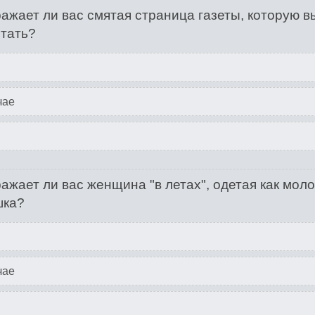
ажает ли вас смятая страница газеты, которую в
тать?
чае
ажает ли вас женщина "в летах", одетая как мол
шка?
чае