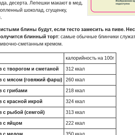
юда, десерта. Лепешки макают в мед,
топленный шоколад, сгущенку,
.
истыми блины будут, если тесто замесить на пиве. Не
олучится блинный торт
: самые обычные блинчики служа
ливочно-сметанным
кремом.
калорийность на 100г
 с творогом и сметаной
312 ккал
 с мясом (говяжий фарш)
260 ккал
 с грибами
218 ккал
 с красной икрой
324 ккал
 с рыбой (семгой)
313 ккал
 с яйцом
222 ккал
 с медом
350 ккал