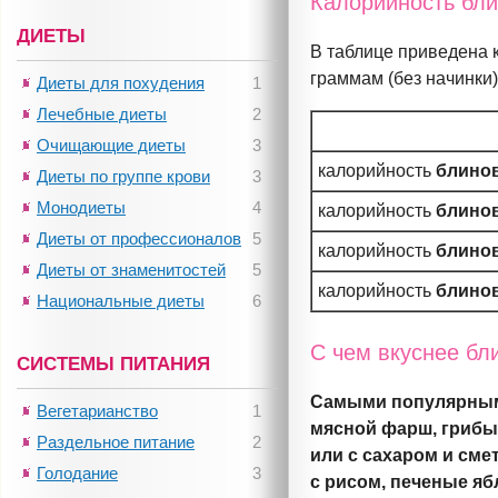
Калорийность бл
ДИЕТЫ
В таблице приведена к
граммам (без начинки)
Диеты для похудения
1
Лечебные диеты
2
Очищающие диеты
3
калорийность
блинов
Диеты по группе крови
3
Монодиеты
4
калорийность
б
линов
Диеты от профессионалов
5
калорийность
блинов
Диеты от знаменитостей
5
калорийность
блинов
Национальные диеты
6
С чем вкуснее бл
СИСТЕМЫ ПИТАНИЯ
Самыми популярным
Вегетарианство
1
мясной фарш, грибы,
Раздельное питание
2
или с сахаром и сме
Голодание
3
с рисом, печеные яб