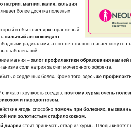
 натрия, магния, калия, кальция
ливает более десятка полезных
который и объясняет
ярко-оранжевый
нь сильный антиоксидант
.
ободными радикалами, а соответственно спасает кожу от ст
овых заболеваний.
ание магния –
залог профилактики образования камней 
ганизма соли натрия за счет мочегонного эффекта.
быть о сердечных болях. Кроме того, здесь же
профилакт
 снижают хрупкость сосудов,
поэтому хурма очень полезн
арикозом и пародонтозом.
ействие ягоды способно
помочь при болезнях, вызванн
кой или золотистым стафилококком.
й диареи
стоит принимать отвар из хурмы. Плоды кипятят 