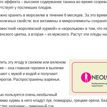
о эффекта – высокое содержание танина во время созрев
утствует у поспевших плодов.
жно хранить в морозилке в течение 6 месяцев. За это врем
 полезных свойств: все витамины и микроэлементы сохранят
звестной «королевской хурмой» и «корольком» в том, что п
енского цветка, а вторая – из мужского. Растут эти плоды н
ять эту ягоду в свежем или вяленом
ке – она главная героиня в выпечке
ают с мукой и водой и получают
пирогов. Распространены варенья,
ью пользуется очень необычный
мимо хурмы в него кладут лук, помидоры, грецкие орехи, ба
стве заправки – лимонный сок.