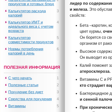
лидер по содержанию
продуктов и готовых блюд
и железа.
Это обуслав
Калькулятор расхода
3
калорий
свойств:
Калькулятор ИМТ и
4
Бета –каротин, 
идеального веса с учетом
возраста
цвет хурмы,
оче
Он борется со св
Калькулятор
5
совместимости продуктов
организм от рак
Нормы потребления
6
Высокое содерж
калорий в день
Он выводит из ор
Калий поможет за
ПОЛЕЗНАЯ ИНФОРМАЦИЯ
атеросклероза.
С чего начать
1
Витамины С и РР
Полезные статьи
2
кто страдает в
Похудение без диет
3
Бактерицидное д
Средства для похудения
4
и сенной палоч
Витамины
5
При хроническо