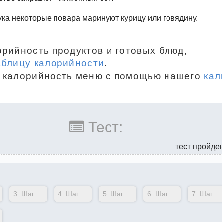
ука некоторые повара маринуют курицу или говядину.
орийность продуктов и готовых блюд,
аблицу калорийности
.
 калорийность меню с помощью нашего
кал
Тест:
тест пройде
3.
Шаг
4.
Шаг
5.
Шаг
6.
Шаг
7.
Шаг