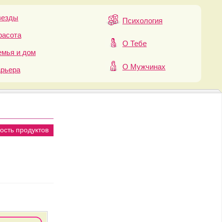
везды
Психология
расота
О Тебе
мья и дом
О Мужчинах
арьера
ость продуктов