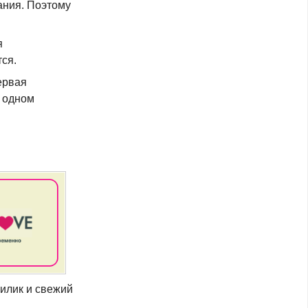
ания. Поэтому
я
ся.
ервая
а одном
зилик и свежий