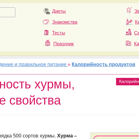
Диеты
З
Знакомства
К
Тесты
Се
Праздник
К
удение и правильное питание
»
Калорийность продуктов
ность хурмы,
Калорийн
е свойства
рядка 500 сортов хурмы.
Хурма –