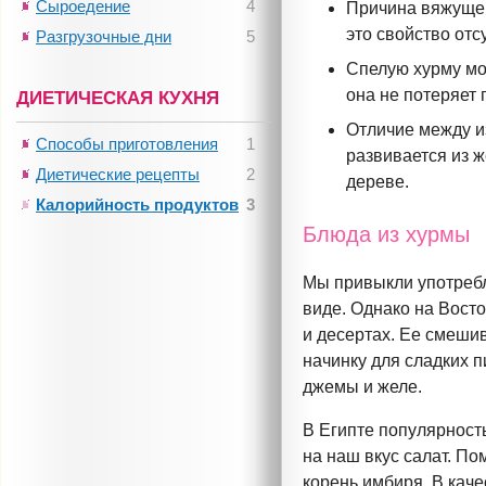
Сыроедение
4
Причина вяжущег
это свойство отс
Разгрузочные дни
5
Спелую хурму мо
она не потеряет
ДИЕТИЧЕСКАЯ КУХНЯ
Отличие между и
Способы приготовления
1
развивается из ж
Диетические рецепты
2
дереве.
Калорийность продуктов
3
Блюда из хурмы
Мы привыкли употребл
виде. Однако на Восто
и десертах. Ее смешив
начинку для сладких 
джемы и желе.
В Египте популярност
на наш вкус салат. По
корень имбиря. В каче