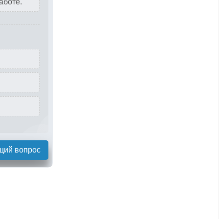
аботе.
щий вопрос