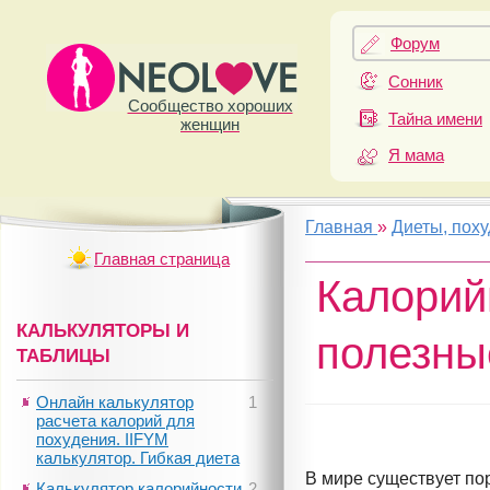
Форум
Сонник
Сообщество хороших
Тайна имени
женщин
Я мама
Главная
»
Диеты, пох
Главная страница
Калорий
КАЛЬКУЛЯТОРЫ И
полезны
ТАБЛИЦЫ
Онлайн калькулятор
1
расчета калорий для
похудения. IIFYM
калькулятор. Гибкая диета
В мире существует по
Калькулятор калорийности
2