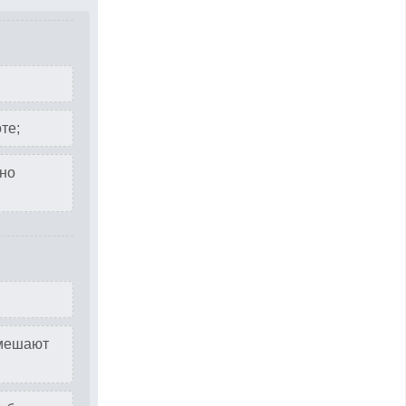
те;
но
 мешают