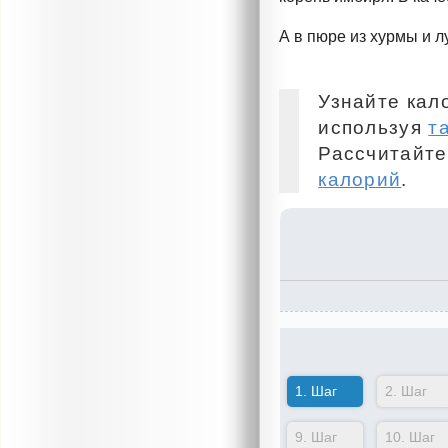
А в пюре из хурмы и л
Узнайте кал
используя
т
Рассчитайте
калорий
.
1.
Шаг
2.
Шаг
9.
Шаг
10.
Шаг