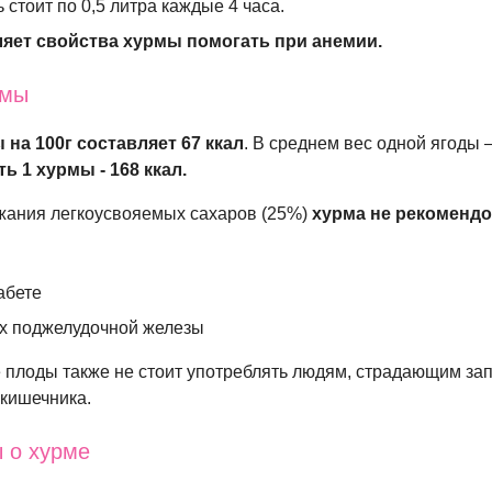
 стоит по 0,5 литра каждые 4 часа.
яет свойства хурмы помогать при анемии.
рмы
на 100г составляет 67 ккал
. В среднем вес одной ягоды –
ь 1 хурмы - 168 ккал.
жания легкоусвояемых сахаров (25%)
хурма
не рекоменд
абете
х поджелудочной железы
плоды также не стоит употреблять людям, страдающим за
 кишечника.
 о хурме