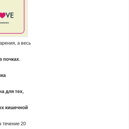
арения, а весь
в почках
.
ика
а для тех,
ых кишечной
в течение 20