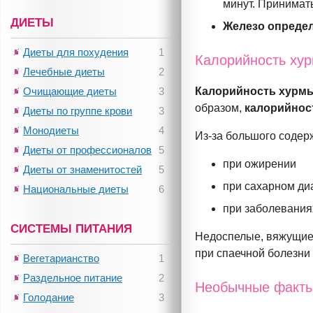
минут. Принимать
ДИЕТЫ
Железо определ
Диеты для похудения
1
Калорийность ху
Лечебные диеты
2
Очищающие диеты
3
Калорийность хурмы 
образом,
калорийност
Диеты по группе крови
3
Монодиеты
4
Из-за
большого содер
Диеты от профессионалов
5
при ожирении
Диеты от знаменитостей
5
при сахарном ди
Национальные диеты
6
при заболевания
СИСТЕМЫ ПИТАНИЯ
Недоспелые, вяжущие 
при спаечной болезни
Вегетарианство
1
Раздельное питание
2
Необычные факты
Голодание
3