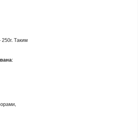
 250г. Таким
ована
:
порами,