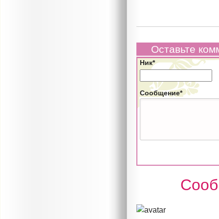
Оставьте ком
Ник*
Сообщение*
Сооб