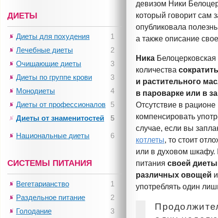
девизом Ники Белоцерк
ДИЕТЫ
который говорит сам 
опубликовала полезн
Диеты для похудения
1
а также описание свое
Лечебные диеты
2
Ника
Белоцерковска
Очищающие диеты
3
количества
сократит
Диеты по группе крови
3
и растительного ма
Монодиеты
4
в пароварке или в з
Диеты от профессионалов
5
Отсутствие в рационе
компенсировать употр
Диеты от знаменитостей
5
случае, если вы запл
Национальные диеты
6
котлеты
, то стоит от
или в духовом шкафу.
СИСТЕМЫ ПИТАНИЯ
питания
своей диеты
различных овощей
и
Вегетарианство
1
употреблять один лиш
Раздельное питание
2
Продолжител
Голодание
3