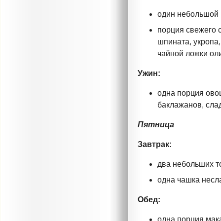
один небольшой 
порция свежего с
шпината, укропа,
чайной ложки ол
Ужин:
одна порция овощ
баклажанов, сла
Пятница
Завтрак:
два небольших т
одна чашка несла
Обед:
одна порция мак