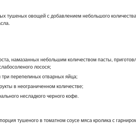
ых тушеных овощей с добавлением небольшого количеств
сла.
оста, намазанных небольшим количеством пасты, приготов
слабосоленого лосося;
и три перепелиных отварных яйца;
укты в неограниченном количестве;
рального несладкого черного кофе.
порция тушеного в томатном соусе мяса кролика с гарниро