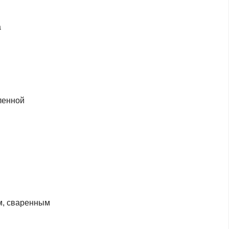
а
ленной
м, сваренным