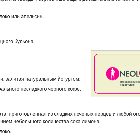
локо или апельсин.
щного бульона.
и, залитая натуральным йогуртом;
рального несладкого черного кофе.
ата, приготовленная из сладких печеных перцев и любой ог
ением небольшого количества сока лимона;
локо.