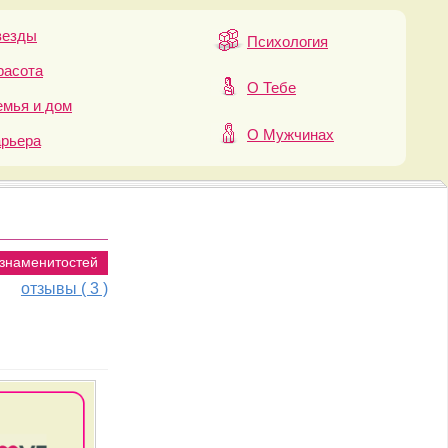
везды
Психология
расота
О Тебе
мья и дом
О Мужчинах
арьера
 знаменитостей
отзывы ( 3 )