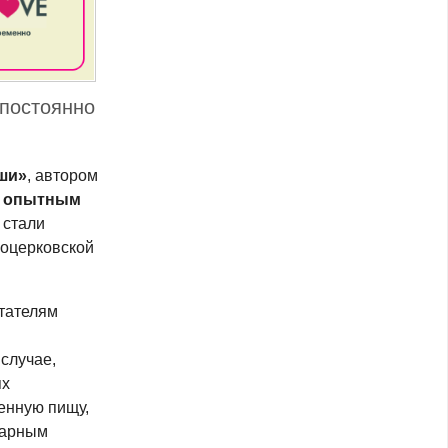
 постоянно
ши»
, автором
я
опытным
 стали
оцерковской
тателям
 случае,
ях
енную пищу,
нарным