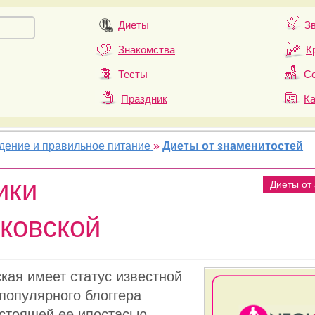
Диеты
З
Знакомства
К
Тесты
Се
Праздник
К
удение и правильное питание
»
Диеты от знаменитостей
ики
Диеты от
ковской
кая имеет статус известной
популярного блоггера
астоящей ее ипостасью