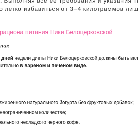
. Выполняя все ее требования и указания т
о легко избавиться от
3–4
килограммов лиш
рациона питания Ники Белоцерковской
рник
 дней
недели диеты Ники Белоцерковской должны быть вк
чительно
в вареном и печеном виде
.
зжиренного натурального йогурта без фруктовых добавок;
неограниченном количестве;
рального несладкого черного кофе.