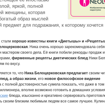
елой, яркой, полной
ей женщины, которая
богатый образ мыслей
й предмет для подражания, к которому хочется
е стали
хорошо известны книги «Диетышы» и «Рецепты
елоцерковская
. Ника очень хорошо зарекомендовала себ
и мастером своего дела. Её книги побили рекорды продаж и
ерами,
фирменные рецепты диетических блюд
Ники Бел
м по вкусу.
яется то, что
Ника Белоцерковская предлагает
своим чи
люд, а образ жизни
, его
новое философское видение
 с полной достоверностью сумела показать, что даже в том
миллионера
, вполне возможно готовить в домашних услови
еские
блюда, изысканно и креативно сервировать приготовл
ть своим близким любимым людям все самое лучшее. Кули