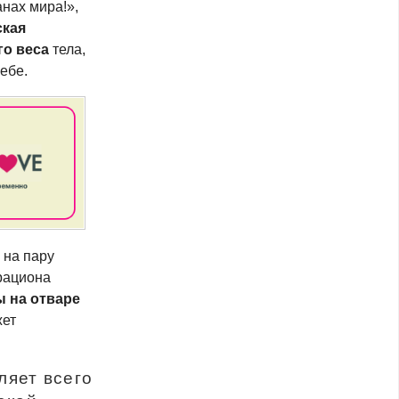
нах мира!»,
ская
го веса
тела,
ебе.
 на пару
рациона
 на отваре
жет
ляет всего