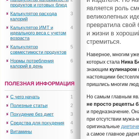
продуктов и готовых блюд
является роль см
Калькулятор расхода
3
великолепных ид
калорий
превратила свой 
Калькулятор ИМТ и
4
и жизни в хороши
идеального веса с учетом
возраста
стремиться.
Калькулятор
5
совместимости продуктов
Наверное, многим уж
Нормы потребления
6
которых стала
Ника Б
калорий в день
знающим
кулинаром
настоящими бестселл
ПОЛЕЗНАЯ ИНФОРМАЦИЯ
пришлись многим людя
С чего начать
1
Но самым главным явл
не просто
рецепты б
Полезные статьи
2
и предназначение. Она
Похудение без диет
3
при отсутствии
мужа-
Средства для похудения
4
оригинальные
диетич
Витамины
5
а самое главное дари