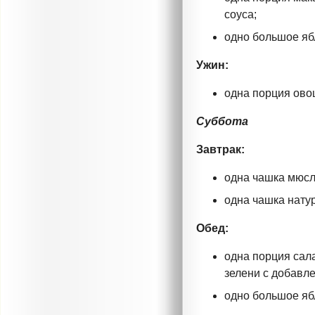
соуса;
одно большое яб
Ужин:
одна порция ово
Суббота
Завтрак:
одна чашка мюсл
одна чашка нату
Обед:
одна порция сал
зелени с добавл
одно большое яб