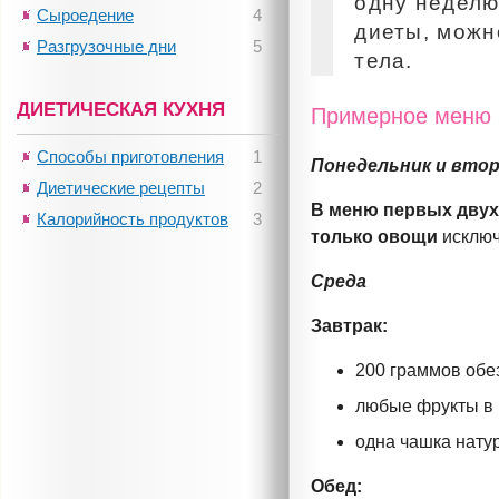
одну неделю
Сыроедение
4
диеты, можн
Разгрузочные дни
5
тела.
ДИЕТИЧЕСКАЯ КУХНЯ
Примерное меню 
Способы приготовления
1
Понедельник и вто
Диетические рецепты
2
В меню первых двух
Калорийность продуктов
3
только овощи
исклю
Среда
Завтрак:
200 граммов обе
любые фрукты в 
одна чашка нату
Обед: