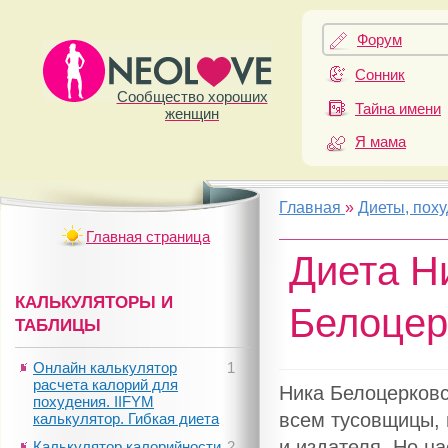
Форум
Сонник
Сообщество хороших
Тайна имени
женщин
Я мама
Главная
»
Диеты, пох
Главная страница
Диета Н
КАЛЬКУЛЯТОРЫ И
Белоцер
ТАБЛИЦЫ
Онлайн калькулятор
1
расчета калорий для
Ника Белоцерковс
похудения. IIFYM
всем тусовщицы, 
калькулятор. Гибкая диета
и издателя. Но н
Калькулятор калорийности
2