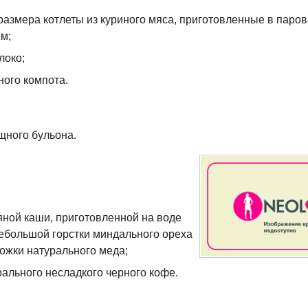
размера котлеты из куриного мяса, приготовленные в паров
м;
локо;
ного компота.
щного бульона.
яной каши, приготовленной на воде
ебольшой горстки миндального ореха
ложки натурального меда;
рального несладкого черного кофе.