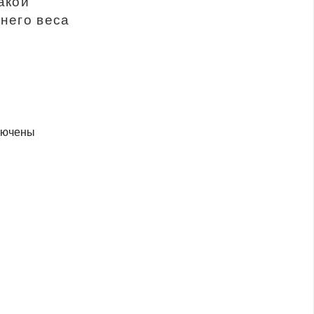
акой
него веса
лючены