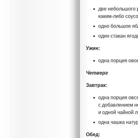
две небольшого 
каким-либо
соусо
одно большое яб
один стакан ягод
Ужин:
одна порция ово
Четверг
Завтрак:
одна порция овс
с добавлением н
и одной чайной 
одна чашка нату
Обед: