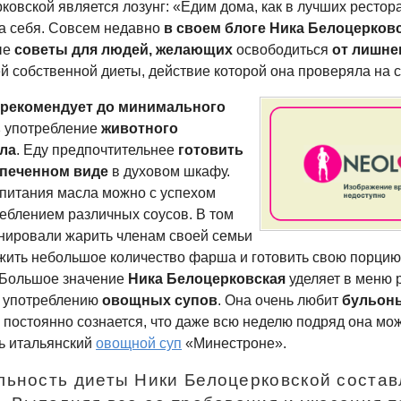
овской является лозунг: «Едим дома, как в лучших рестора
за себя. Совсем недавно
в своем блоге Ника Белоцерков
ые
советы для людей, желающих
освободиться
от лишне
й собственной диеты, действие которой она проверяла на с
я
рекомендует до минимального
ь
употребление
животного
сла
. Еду предпочтительнее
готовить
апеченном виде
в духовом шкафу.
 питания масла можно с успехом
еблением различных соусов. В том
анировали жарить членам своей семьи
ложить небольшое количество фарша и готовить свою порцию
 Большое значение
Ника Белоцерковская
уделяет в меню 
употреблению
овощных супов
. Она очень любит
бульоны
 постоянно сознается, что даже всю неделю подряд она мо
ь итальянский
овощной суп
«Минестроне».
ьность диеты Ники Белоцерковской состав