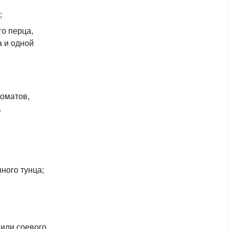
;
го перца,
а и одной
томатов,
.
ного тунца;
 или соевого