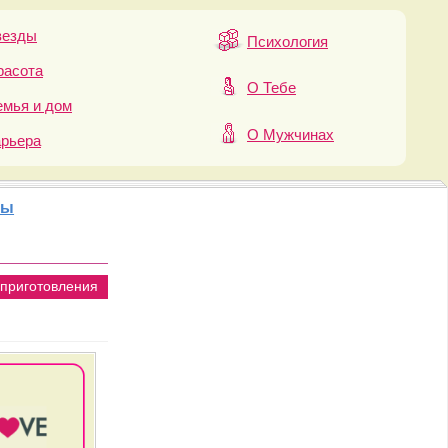
везды
Психология
расота
О Тебе
мья и дом
О Мужчинах
арьера
бы
приготовления