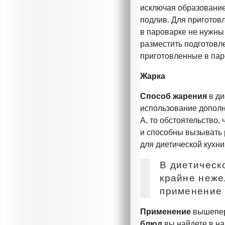
исключая образовани
подлив. Для приготов
в пароварке не нужны
разместить подготовл
приготовленные в пар
Жарка
Способ жарения
в ди
использование дополн
А, то обстоятельство,
и способны вызывать 
для диетической кухни
В диетическ
крайне неже
применение 
Применение
вышепе
блюд
вы найдете в н