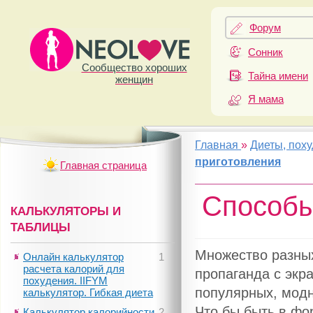
Форум
Сонник
Сообщество хороших
Тайна имени
женщин
Я мама
Главная
»
Диеты, пох
приготовления
Главная страница
Способы
КАЛЬКУЛЯТОРЫ И
ТАБЛИЦЫ
Множество разных
Онлайн калькулятор
1
расчета калорий для
пропаганда с экр
похудения. IIFYM
популярных, модн
калькулятор. Гибкая диета
Что бы быть в фо
Калькулятор калорийности
2