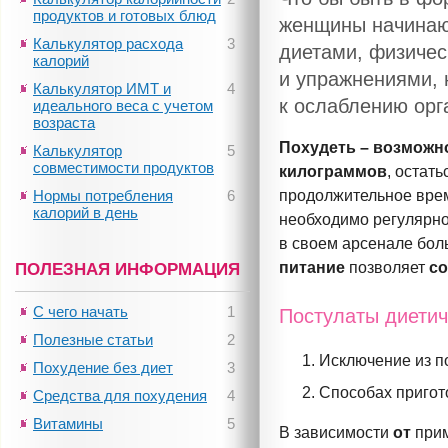
продуктов и готовых блюд
женщины начинаю
Калькулятор расхода
3
диетами, физичес
калорий
и упражнениями, 
Калькулятор ИМТ и
4
к ослаблению орг
идеального веса с учетом
возраста
Похудеть – возможн
Калькулятор
5
совместимости продуктов
килограммов
, остать
Нормы потребления
6
продолжительное вре
калорий в день
необходимо регулярно
в своем арсенале бо
питание
позволяет
со
ПОЛЕЗНАЯ ИНФОРМАЦИЯ
С чего начать
1
Постулаты диетич
Полезные статьи
2
Исключение из п
Похудение без диет
3
Способах пригот
Средства для похудения
4
Витамины
5
В зависимости
от
при