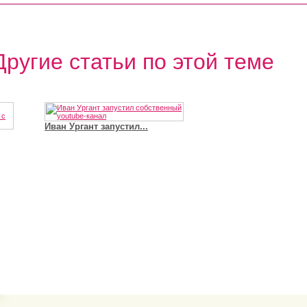
Другие статьи по этой теме
Иван Ургант запустил...
Владимир Путин сдел
Футболист Игорь Акинфеев...
а...