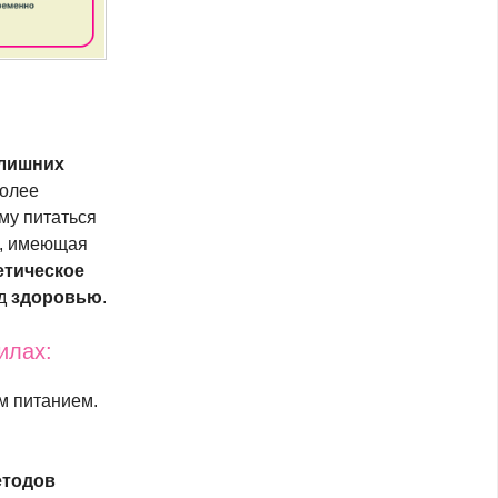
 лишних
Более
ому питаться
, имеющая
етическое
ед
здоровью
.
илах:
м питанием.
етодов