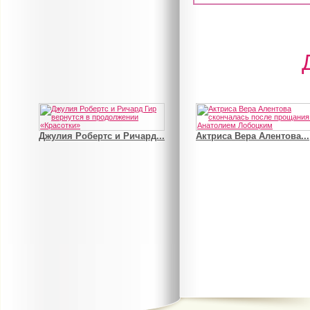
Джулия Робертс и Ричард...
Актриса Вера Алентова...
В деле о гибели Роба...
Рэдклифф и Фелтон снов