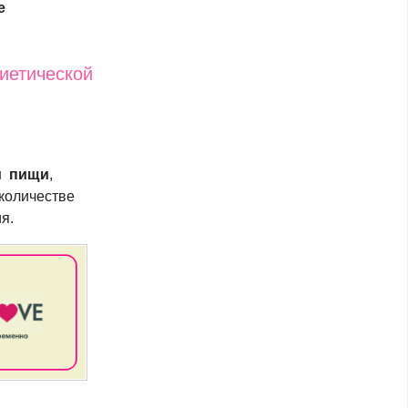
е
иетической
й пищи
,
 количестве
я.