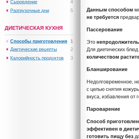
Сыроедение
4
Данным способом
мо
Разгрузочные дни
5
не требуется
предвар
ДИЕТИЧЕСКАЯ КУХНЯ
Пассерование
Способы приготовления
1
Это
непродолжитель
Диетические рецепты
2
Для диетических блюд
количеством растит
Калорийность продуктов
3
Бланширование
Недолговременное, н
с целью снятия кожур
вкуса, избавления от г
Пароварение
Способ приготовле
эффективен в диети
готовить пищу без
д