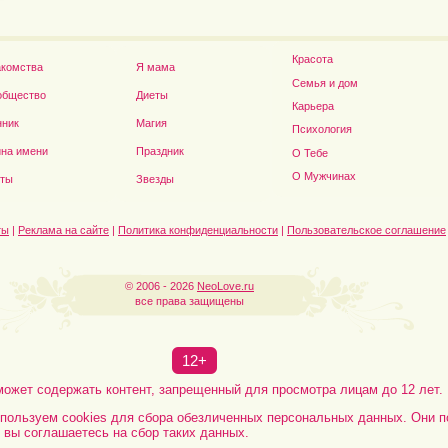
Красота
акомства
Я мама
Семья и дом
общество
Диеты
Карьера
нник
Магия
Психология
на имени
Праздник
О Тебе
Дэниел Рэдклифф...
О Мужчинах
сты
Звезды
ты
|
Реклама на сайте
|
Политика конфиденциальности
|
Пользовательское соглашение
© 2006 - 2026
NeoLove.ru
все права защищены
12+
может содержать контент, запрещенный для просмотра лицам до 12 лет.
пользуем cookies для сбора обезличенных персональных данных. Они п
, вы соглашаетесь на сбор таких данных.