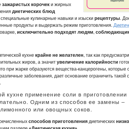
е
зажаристых корочек
и жирных
ления
диетических блюд
 специальные кулинарные навыки и изыски
рецептуры
. До
енные продукты и выдержать режим приготовления.
Диетич
оварке,
исключительно подходят людям
,
соблюдающим
етической кухне
крайне не желателен
, так как предусматр
ительных жиров, а значит
увеличение калорийности
гото
 что при жарке образуются
вещества-канцерогены
, которые
различные заболевания, дает основание ограничить такой с
.
ой кухне применение соли в приготовлении
лательно. Одним из способов ее замены –
лимонного или овощных соков.
речисленных
способов приготовления
диетических
низк
ашем разделе
«Диетическая кухня»
.