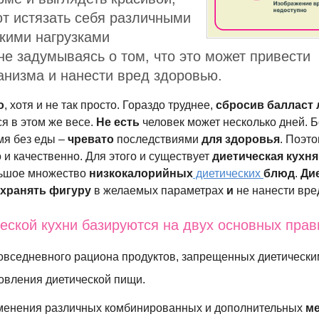
т истязать себя различными
кими нагрузками
не задумываясь о том, что это может привести
анизма и нанести вред здоровью.
о
, хотя и не так просто. Гораздо труднее,
сбросив балласт
ся в этом же весе.
Не есть
человек может несколько дней. 
мя без еды –
чревато
последствиями
для здоровья
. Поэт
 и качественно. Для этого и существует
диетическая кухня
льшое множество
низкокалорийных
диетических
блюд
.
Ди
хранять фигуру
в желаемых параметрах
и
не нанести вр
еской кухни базируются на двух основных прав
овседневного рациона продуктов, запрещенных диетически
овления диетической пищи.
менения различных комбинированных и дополнительных
м