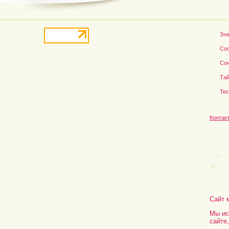
Зн
Со
Со
Тай
Те
Контак
Сайт 
Мы ис
сайте