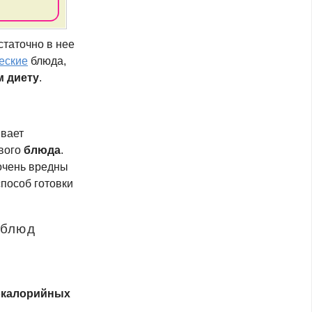
статочно в нее
еские
блюда,
 диету
.
ивает
вого
блюда
.
 очень вредны
пособ готовки
 блюд
окалорийных