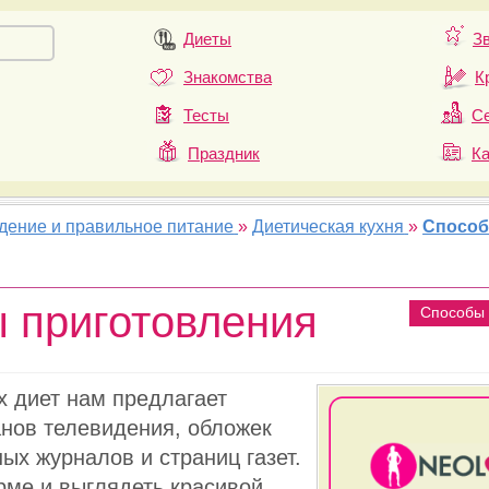
Диеты
З
Знакомства
К
Тесты
Се
Праздник
К
удение и правильное питание
»
Диетическая кухня
»
Спосо
 приготовления
Способы 
 диет нам предлагает
анов телевидения, обложек
ых журналов и страниц газет.
рме и выглядеть красивой,