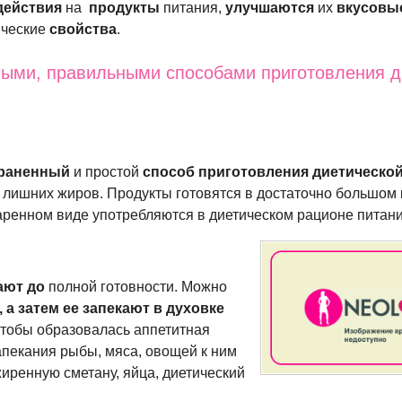
действия
на
продукты
питания,
улучшаются
их
вкусовы
ические
свойства
.
ными, правильными способами приготовления д
раненный
и простой
способ приготовления диетическо
м лишних жиров. Продукты готовятся в достаточно большом
аренном виде употребляются в диетическом рационе питани
ают до
полной готовности. Можно
 а затем ее запекают в духовке
 чтобы образовалась аппетитная
апекания рыбы, мяса, овощей к ним
иренную сметану, яйца, диетический