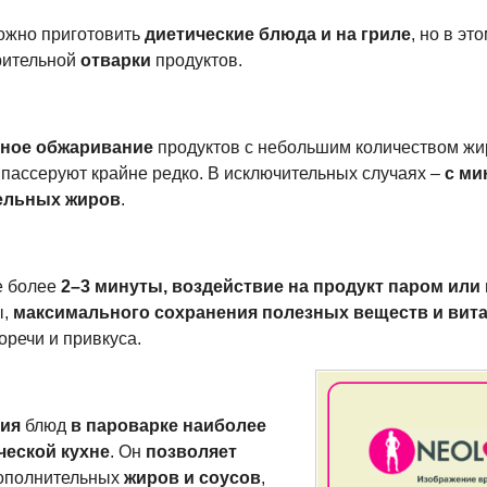
жно приготовить
диетические блюда и на гриле
, но в эт
ительной
отварки
продуктов.
ное обжаривание
продуктов с небольшим количеством жи
 пассеруют крайне редко. В исключительных случаях –
с м
ельных жиров
.
е более
2–3
минуты, воздействие на продукт паром или
ы,
максимального сохранения
полезных веществ и вит
оречи и привкуса.
ния
блюд
в пароварке наиболее
ческой кухне
. Он
позволяет
ополнительных
жиров и соусов
,