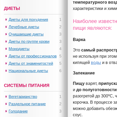
температурного
воз
ДИЕТЫ
характеристики и хим
Диеты для похудения
1
Наиболее извест
Лечебные диеты
2
пищи являются:
Очищающие диеты
3
Варка
Диеты по группе крови
3
Монодиеты
4
Это
самый распрост
Диеты от профессионалов
5
не используя при это
кипящей
воды
и в отв
Диеты от знаменитостей
5
Национальные диеты
6
Запекание
Пищу
варят,
припуск
СИСТЕМЫ ПИТАНИЯ
и
до полуготовности,
разогретой до 300ºС,
Вегетарианство
1
корочка. В процессе з
Раздельное питание
2
можно добавить обезж
Голодание
3
соус.