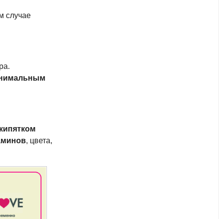
ом случае
ра.
инимальным
 кипятком
аминов
, цвета,