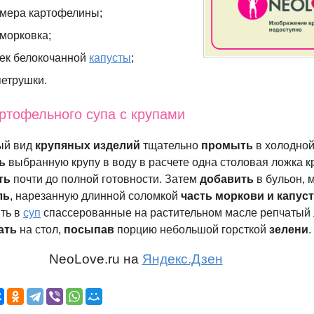
змера картофелины;
морковка;
ек белокочанной
капусты
;
петрушки.
ртофельного супа с крупами
ый вид
крупяных изделий
тщательно
промыть
в холодной,
ь
выбранную крупу в воду в расчете одна столовая ложка к
ть
почти до полной готовности. Затем
добавить
в бульон, 
ль
, нарезанную длинной соломкой
часть моркови и капус
ть в
суп
спассерованные на растительном масле репчатый 
ать
на стол,
посыпав
порцию небольшой горсткой
зелени
NeoLove.ru на
Яндекс.Дзен