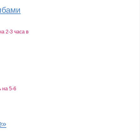
рибами
а 2-3 часа в
 на 5-6
е»