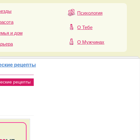
везды
Психология
расота
О Тебе
мья и дом
О Мужчинах
арьера
еские рецепты
ческие рецепты