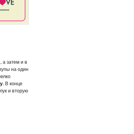
 а затем и в
рупы на один
мелко
ту
. В конце
лук и вторую
.