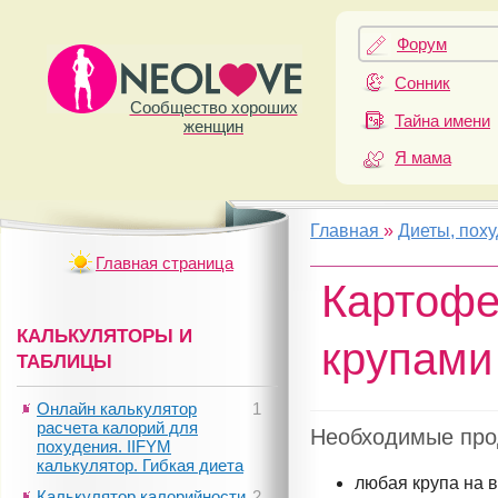
Форум
Сонник
Сообщество хороших
Тайна имени
женщин
Я мама
Главная
»
Диеты, пох
Главная страница
Картофе
КАЛЬКУЛЯТОРЫ И
крупами
ТАБЛИЦЫ
Онлайн калькулятор
1
расчета калорий для
Необходимые про
похудения. IIFYM
калькулятор. Гибкая диета
любая крупа на 
Калькулятор калорийности
2