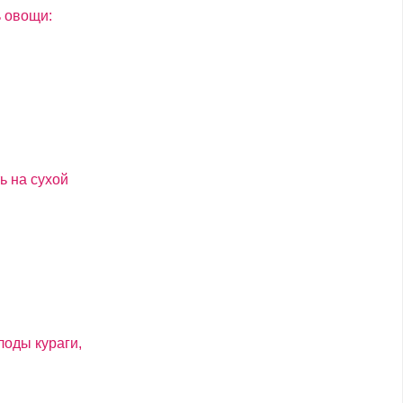
ь овощи:
ь на сухой
лоды кураги,