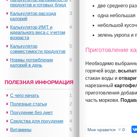
продуктов и готовых блюд
две среднего ра
Калькулятор расхода
3
одна небольшая 
калорий
небольшой кусоч
Калькулятор ИМТ и
4
идеального веса с учетом
зелень укропа и 
возраста
Калькулятор
5
Приготовление ка
совместимости продуктов
Нормы потребления
6
Необходимо выбранн
калорий в день
горячей воде,
всыпат
стакан воды и
отвари
ПОЛЕЗНАЯ ИНФОРМАЦИЯ
нарезанный
картофе
приготовления добави
С чего начать
1
часть моркови.
Подав
Полезные статьи
2
Похудение без диет
3
Средства для похудения
4
Витамины
5
Мне нравится
0