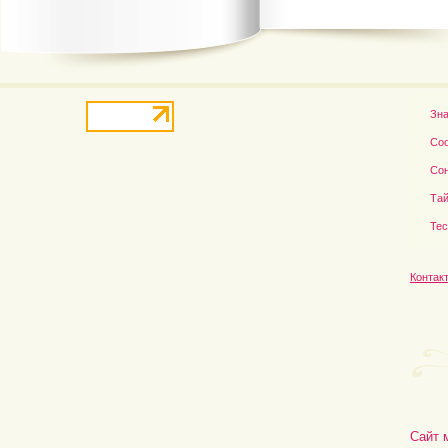
В деле о гибели Роба...
Рэдклифф и Фелтон снов
Зн
Со
Со
Тай
Те
Контак
Сайт 