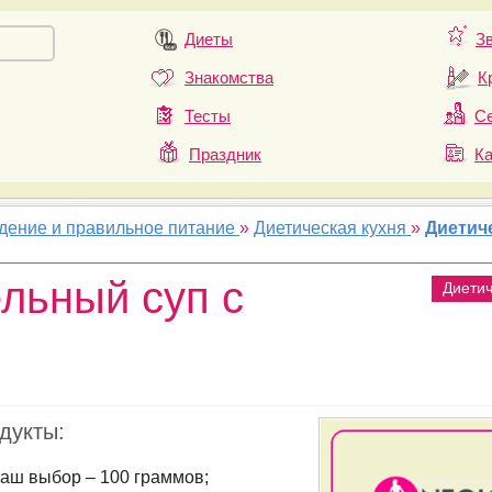
Диеты
З
Знакомства
К
Тесты
Се
Праздник
К
удение и правильное питание
»
Диетическая кухня
»
Диетич
льный суп с
Диети
дукты:
ваш выбор – 100 граммов;