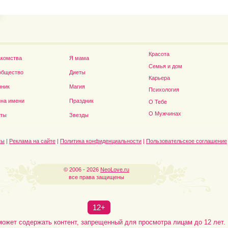
Футболист Игорь Акинфеев...
а...
Красота
акомства
Я мама
Семья и дом
общество
Диеты
Карьера
нник
Магия
Психология
на имени
Праздник
О Тебе
Дэниел Рэдклифф...
О Мужчинах
сты
Звезды
ты
|
Реклама на сайте
|
Политика конфиденциальности
|
Пользовательское соглашение
© 2006 - 2026
NeoLove.ru
все права защищены
12+
может содержать контент, запрещенный для просмотра лицам до 12 лет.