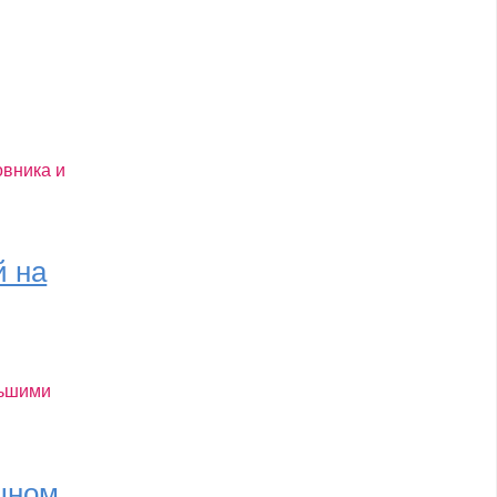
вника и
й на
льшими
щном