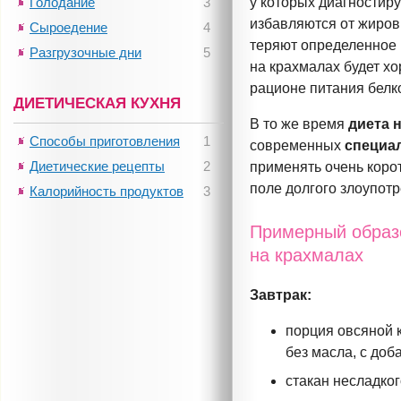
Голодание
3
у которых диагностиру
избавляются от жиров
Сыроедение
4
теряют определенное 
Разгрузочные дни
5
на крахмалах будет хо
рационе питания белк
ДИЕТИЧЕСКАЯ КУХНЯ
В то же время
диета 
Способы приготовления
1
современных
специа
Диетические рецепты
2
применять очень коро
поле долгого злоупот
Калорийность продуктов
3
Примерный образ
на к
Завтрак:
порция овсяной 
без масла, с до
стакан несладко