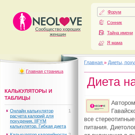
Форум
Сонник
Сообщество хороших
Тайна имени
женщин
Я мама
Главная
»
Диеты, пох
Главная страница
Диета н
КАЛЬКУЛЯТОРЫ И
ТАБЛИЦЫ
Автором
Гавайск
Онлайн калькулятор
1
расчета калорий для
все стереотипные
похудения. IIFYM
калькулятор. Гибкая диета
питания. Диетоло
Калькулятор калорийности
2