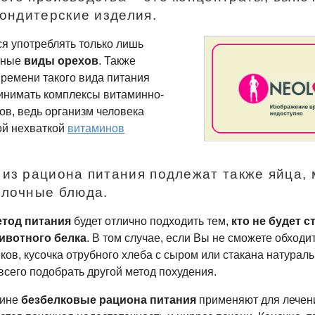
кондитерские изделия.
я употреблять только лишь
чные
виды орехов
. Также
времени такого вида питания
ринимать комплексы
витаминно-
в, ведь организм человека
ой нехваткой
витаминов
из рациона питания подлежат также яйца, 
олочные блюда.
етод питания
будет отлично подходить тем,
кто не будет с
ивотного белка
. В том случае, если Вы не сможете обходи
ков, кусочка отрубного хлеба с сыром или стакана натураль
всего подобрать другой метод похудения.
цине
безбелковые рациона питания
применяют для лечен