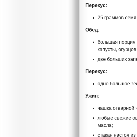
Перекус:
25 граммов семя
Обед:
большая порция с
капусты, огурцов
две больших зап
Перекус:
одно большое зе
Ужин:
чашка отварной 
любые свежие ов
масла;
стакан настоя и