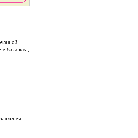
очанной
и и базилика;
обавления