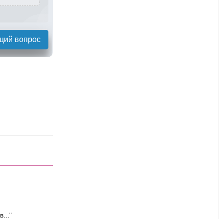
щий вопрос
..."