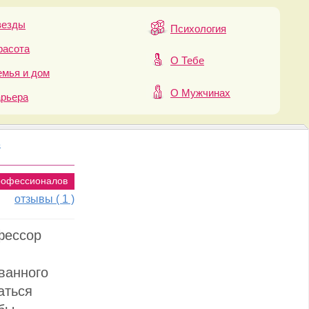
везды
Психология
расота
О Тебе
мья и дом
О Мужчинах
арьера
в
рофессионалов
отзывы ( 1 )
фессор
»
ванного
аться