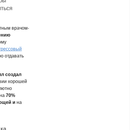
обы
иться
ытным
врачом-
ению
ому
трессовый
ро отдавать
лл создал
овии хорошей
лютно
 на
70%
ощей и
на
ка,