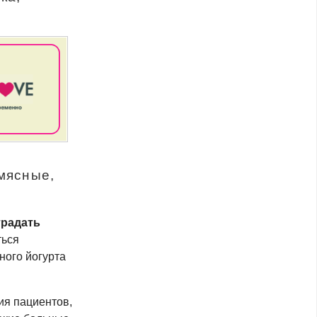
мясные,
традать
ться
ного йогурта
ия пациентов,