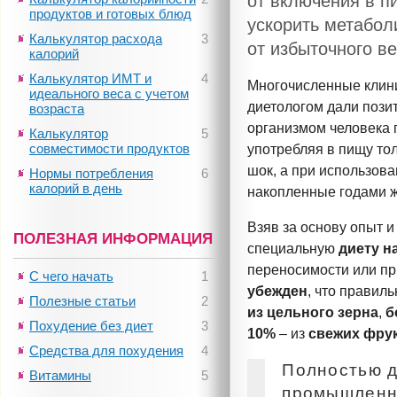
от включения в п
продуктов и готовых блюд
ускорить метабол
Калькулятор расхода
3
от избыточного ве
калорий
Калькулятор ИМТ и
4
Многочисленные клин
идеального веса с учетом
диетологом
дали позит
возраста
организмом человека
Калькулятор
5
совместимости продуктов
употребляя в пищу то
шок, а при использова
Нормы потребления
6
калорий в день
накопленные годами 
Взяв за основу опыт 
ПОЛЕЗНАЯ ИНФОРМАЦИЯ
специальную
диету н
переносимости или пр
С чего начать
1
убежден
, что правил
Полезные статьи
2
из цельного зерна
,
б
Похудение без диет
3
10%
– из
свежих фру
Средства для похудения
4
Полностью д
Витамины
5
промышленно