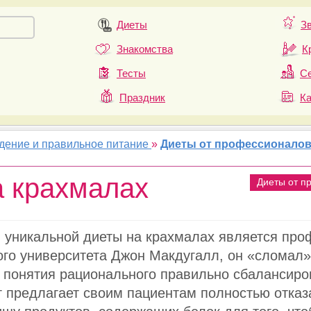
Диеты
З
Знакомства
К
Тесты
Се
Праздник
К
удение и правильное питание
»
Диеты от профессионало
а крахмалах
Диеты от п
 уникальной диеты на крахмалах является про
ого университета Джон Макдугалл, он «сломал
 понятия рационального правильно сбалансиро
г предлагает своим пациентам полностью отказ