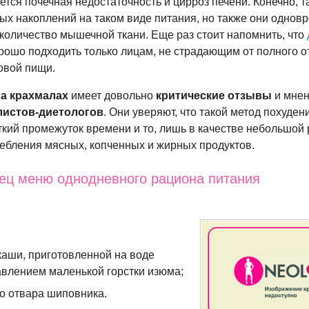
ется почечная недостаточность и цирроз печени. Конечно, 
ых накоплений на таком виде питания, но также они однов
количество мышечной ткани. Еще раз стоит напомнить, что
рошо подходить только лицам, не страдающим от полного от
овой пищи.
на крахмалах
имеет довольно
критические отзывы
и мнен
листов-диетологов
. Они уверяют, что такой метод похуден
ткий промежуток времени и то, лишь в качестве небольшой 
ребления мясных, копченных и жирных продуктов.
ец меню однодневного рациона питания
рахмалах
каши, приготовленной на воде
бавлением маленькой горстки изюма;
го отвара шиповника.