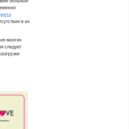
такие больные
ременно
диета
сутствия в их
ия многих
ия следует
разгрузки