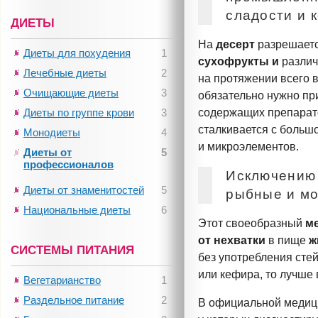
сладости и 
ДИЕТЫ
На
десерт
разрешаетс
Диеты для похудения
1
сухофрукты и
разли
Лечебные диеты
2
на протяжении всего 
Очищающие диеты
3
обязательно нужно п
Диеты по группе крови
3
содержащих
препарато
сталкивается с больш
Монодиеты
4
и микроэлементов.
Диеты от
5
профессионалов
Исключению 
Диеты от знаменитостей
5
рыбные и м
Национальные диеты
6
Этот своеобразный
м
от
нехватки
в пище
ж
СИСТЕМЫ ПИТАНИЯ
без употребления стей
или кефира, то лучше 
Вегетарианство
1
Раздельное питание
2
В официальной меди