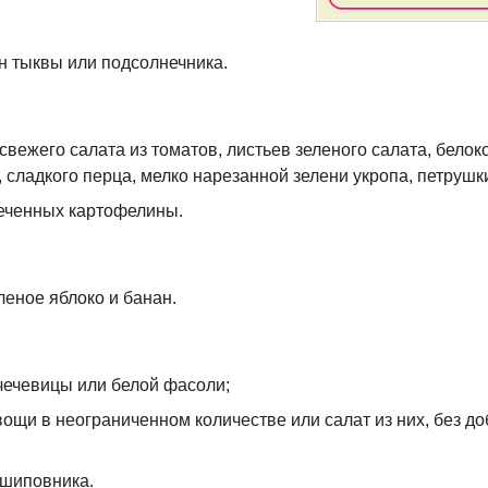
н тыквы или подсолнечника.
вежего салата из томатов, листьев зеленого салата, белок
, сладкого перца, мелко нарезанной зелени укропа, петрушк
еченных картофелины.
леное яблоко и банан.
чечевицы или белой фасоли;
ощи в неограниченном количестве или салат из них, без д
з шиповника.