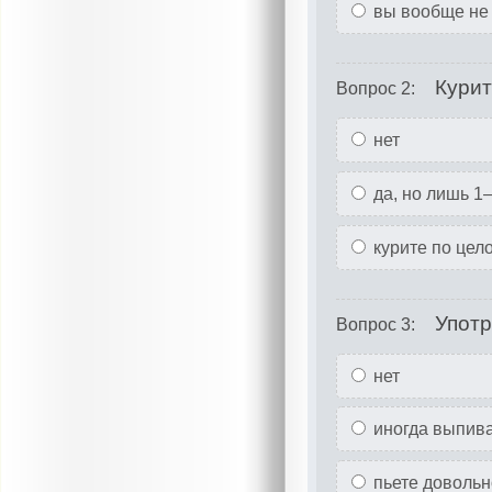
вы вообще не 
Курит
Вопрос 2:
нет
да, но лишь 1
курите по цело
Употр
Вопрос 3:
нет
иногда выпива
пьете довольно