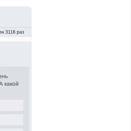
ен 3116 раз
ень
А какой