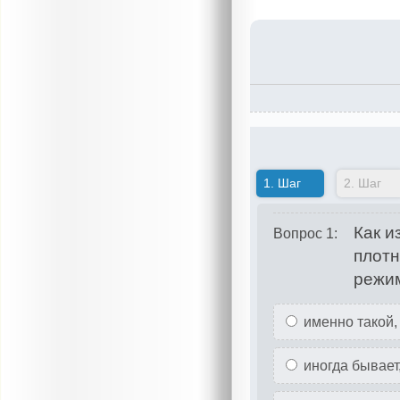
1.
Шаг
2.
Шаг
Как и
Вопрос 1:
плотн
режим
именно такой,
иногда бывает,