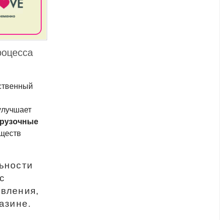
роцесса
ественный
улучшает
грузочные
еществ
ьности
с
овления,
азине.