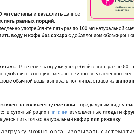
0 мл сметаны и разделить
данное
а пять равных порций
.
медленно употребляйте пять раз по 100 мл натуральной сме
пить воду и кофе без сахара
с добавлением обезжиренног
сметаны
. В течение разгрузки употребляйте пять раз по 80 
жно добавить в порции сметаны немного измельченного чесн
кроме обычной воды выпивать пол литра отвара из
шиповн
логичен по количеству сметаны
с предыдущим видом
см
тся в суточный рацион
питания
измельченные
ягоды и фру
ндуется пить только натуральный
кефир или ряженку
.
азгрузку можно организовывать системати