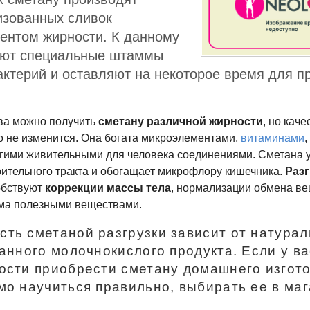
изованных сливок
ентом жирности. К данному
яют специальные штаммы
ктерий и оставляют на некоторое время для п
ва можно получить
сметану различной жирности
, но кач
о не изменится. Она богата микроэлементами,
витаминами
,
гими живительными для человека соединениями. Сметана 
ительного тракта и обогащает микрофлору кишечника.
Раз
обствуют
коррекции массы тела
, нормализации обмена в
ма полезными веществами.
ть сметаной разгрузки зависит от натурал
данного молочнокислого продукта. Если у ва
ости приобрести сметану домашнего изгот
мо научиться правильно, выбирать ее в маг