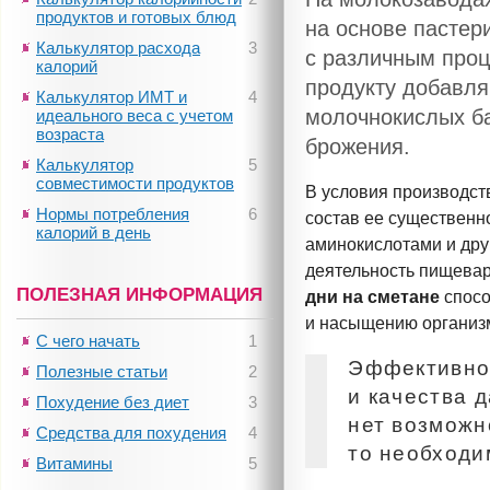
продуктов и готовых блюд
на основе пастер
Калькулятор расхода
3
с различным проц
калорий
продукту добавл
Калькулятор ИМТ и
4
молочнокислых ба
идеального веса с учетом
возраста
брожения.
Калькулятор
5
совместимости продуктов
В условия производст
Нормы потребления
6
состав ее существенн
калорий в день
аминокислотами и дру
деятельность пищевар
ПОЛЕЗНАЯ ИНФОРМАЦИЯ
дни на сметане
спос
и насыщению организ
С чего начать
1
Эффективнос
Полезные статьи
2
и качества 
Похудение без диет
3
нет возможн
Средства для похудения
4
то необходи
Витамины
5