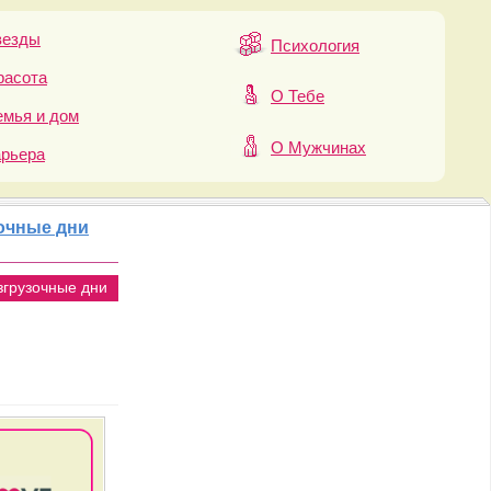
везды
Психология
расота
О Тебе
мья и дом
О Мужчинах
арьера
очные дни
згрузочные дни