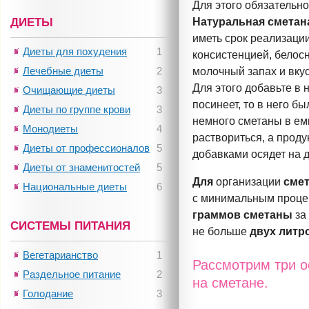
Для этого обязательно
ДИЕТЫ
Натуральная
сметан
иметь срок реализации
Диеты для похудения
1
консистенцией, белос
Лечебные диеты
2
молочный запах и вкус
Для этого добавьте в
Очищающие диеты
3
посинеет, то в него б
Диеты по группе крови
3
немного сметаны в ем
Монодиеты
4
раствориться, а прод
Диеты от профессионалов
5
добавками осядет на д
Диеты от знаменитостей
5
Для
организации
смет
Национальные диеты
6
с минимальным проце
граммов сметаны
з
СИСТЕМЫ ПИТАНИЯ
не больше
двух литр
Вегетарианство
1
Рассмотрим три о
Раздельное питание
2
на сметане.
Голодание
3