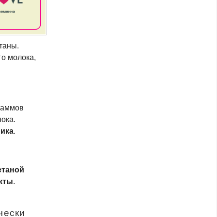
таны.
о молока,
граммов
ока.
ика
.
етаной
кты
.
чески