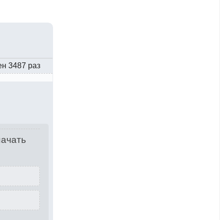
ен 3487 раз
начать