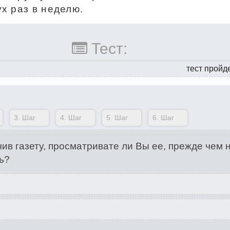
ух раз в неделю.
Тест:
тест пройд
3.
Шаг
4.
Шаг
5.
Шаг
6.
Шаг
ив газету, просматривате ли Вы ее, прежде чем 
ь?