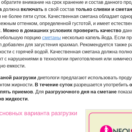
 обратите внимание на срок хранение и состав данного про
а
должна
включать
в свой состав
только сливки и смета
 не более пяти суток. Качественная сметана обладает одн
нежным оттенком, определенной густотой, и имеет естеств
.
Можно в домашних условиях
проверить качество
данн
 небольшую порцию
сметаны
несколько капель йода. Если пр
ыл добавлен для загустения крахмал. Рекомендуется также р
кости с горячей водой. Качественная сметана должна полн
укт с нарушениями в технологии приготовления или химиче
но емкости.
аной разгрузки
диетологи предлагают использовать проду
нтом жирности.
В течение суток
разрешается употребить
о
а
пять
приемов
. Для
разгрузочного дня на сметане
показ
ов жидкости
.
сновных варианта разгрузки