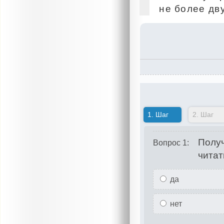
не более дв
1.
Шаг
2.
Шаг
Получ
Вопрос 1:
читат
да
нет