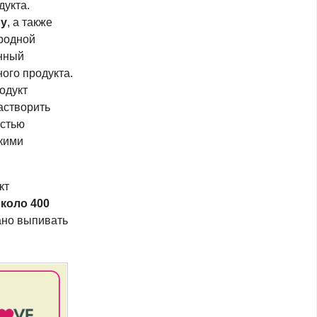
дукта.
ну
, а также
ородной
енный
ого продукта.
одукт
астворить
остью
скими
кт
коло 400
ано выпивать