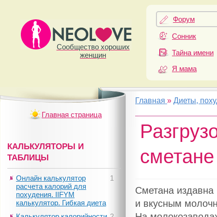
Форум
Сонник
Сообщество хороших
Тайна имени
женщин
Я мама
Главная
»
Диеты, пох
Главная страница
Разгруз
КАЛЬКУЛЯТОРЫ И
сметане
ТАБЛИЦЫ
Онлайн калькулятор
1
расчета калорий для
Сметана издавна
похудения. IIFYM
и вкусным молоч
калькулятор. Гибкая диета
На молокозаводах
Калькулятор калорийности
2