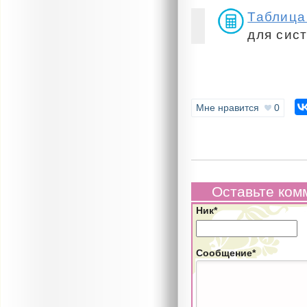
Таблица
для сис
Мне нравится
0
Оставьте ком
Ник*
Сообщение*