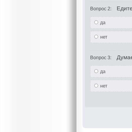
Едите
Вопрос 2:
да
нет
Думае
Вопрос 3:
да
нет