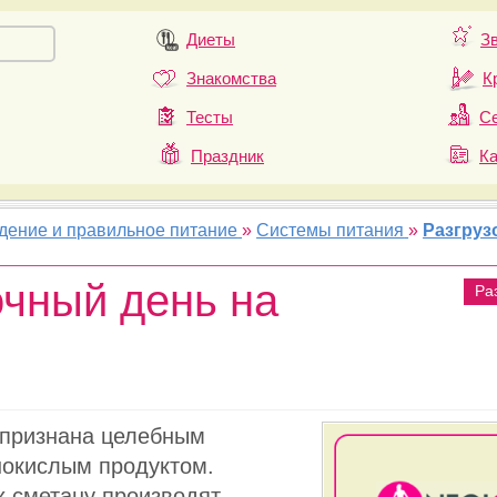
Диеты
З
Знакомства
К
Тесты
Се
Праздник
К
удение и правильное питание
»
Системы питания
»
Разгруз
очный день на
Ра
 признана целебным
нокислым продуктом.
 сметану производят