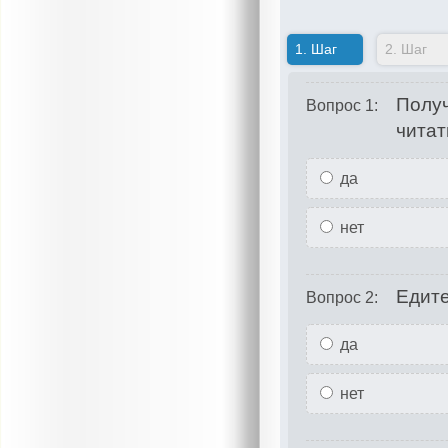
1.
Шаг
2.
Шаг
Получ
Вопрос 1:
читат
да
нет
Едите
Вопрос 2:
да
нет