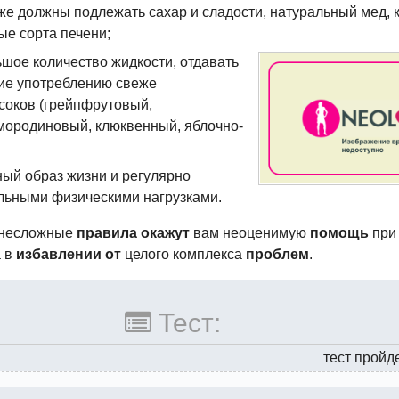
же должны подлежать сахар и сладости, натуральный мед, 
ые сорта печени;
ьшое количество жидкости, отдавать
ие употреблению свеже
соков (грейпфрутовый,
смородиновый, клюквенный,
яблочно-
ный образ жизни и регулярно
льными физическими нагрузками.
 несложные
правила окажут
вам неоценимую
помощь
при
а в
избавлении от
целого комплекса
проблем
.
Тест:
тест пройд