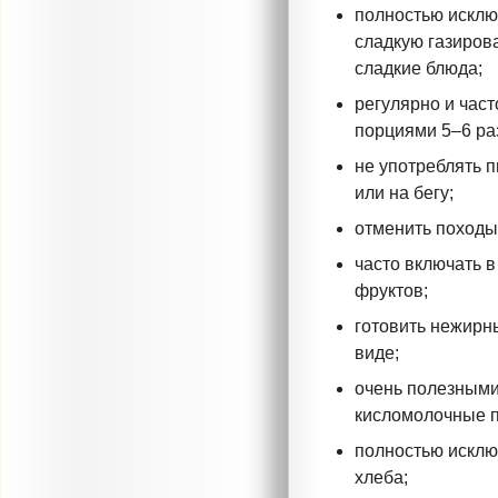
полностью исклю
сладкую газиров
сладкие блюда;
регулярно и час
порциями
5–6
раз
не употреблять 
или на бегу;
отменить походы 
часто включать 
фруктов;
готовить нежирн
виде;
очень полезными
кисломолочные 
полностью исклю
хлеба;