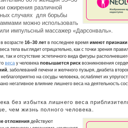
ки ожирения различной
ьных случаях для борьбы
раммами можно использовать
 или импульсный массажер «Дарсонваль».
в возрасте
16–30
лет
в последнее время
имеют признаки
еса тела выглядит отрицательно, как с точки зрения прави
и, так и отсутствие эстетичного вида фигуры располневшег
го
веса
у человека
повышается риск
возникновения
серде
ний
, заболеваний печени и желчного пузыря, диабета второг
неблагоприятно на сосуды человека, ослабляет их упругост
зано негативное влияние лишнего веса на деятельность со
ека без избытка лишнего веса приблизите
е, чем жизнь полного человека.
е отложения
действуют