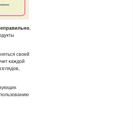
неправильно
,
одукты
сняться своей
ечит каждой
зглядов,
твующих
спользованию