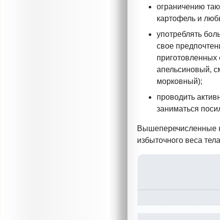
ограничению так
картофель и люб
употреблять бол
свое предпочтен
приготовленных 
апельсиновый, 
морковный
);
проводить актив
заниматься поси
Вышеперечисленные
избыточного веса тел