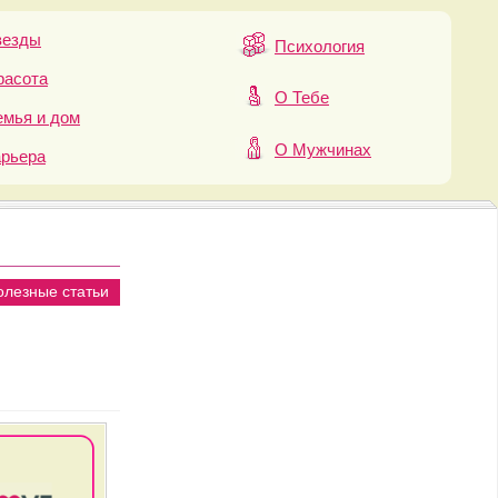
везды
Психология
расота
О Тебе
мья и дом
О Мужчинах
арьера
олезные статьи