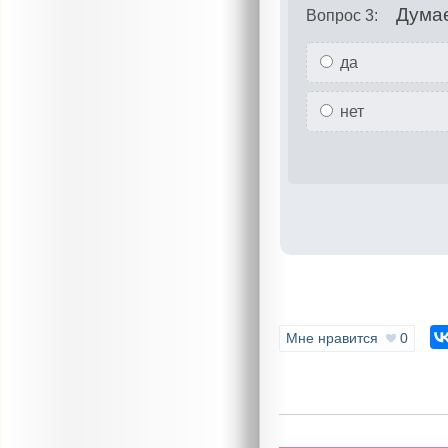
Думае
Вопрос 3:
да
нет
Мне нравится
0