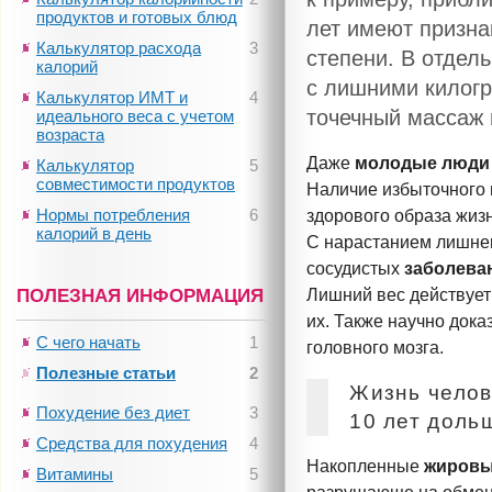
продуктов и готовых блюд
лет имеют призна
Калькулятор расхода
3
степени. В отдел
калорий
с лишними килог
Калькулятор ИМТ и
4
точечный массаж
идеального веса с учетом
возраста
Даже
молодые люди
Калькулятор
5
совместимости продуктов
Наличие избыточного в
Нормы потребления
6
здорового образа жизн
калорий в день
С нарастанием лишне
сосудистых
заболева
ПОЛЕЗНАЯ ИНФОРМАЦИЯ
Лишний вес действует 
их. Также научно дока
С чего начать
1
головного мозга.
Полезные статьи
2
Жизнь челов
Похудение без диет
3
10
лет дольш
Средства для похудения
4
Накопленные
жировы
Витамины
5