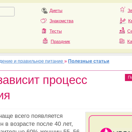
Диеты
З
Знакомства
К
Тесты
Се
Праздник
К
удение и правильное питание
»
Полезные статьи
зависит процесс
П
ия
чаще всего появляется
 в возрасте после 40 лет,
лизительно 60% женщин
55–56