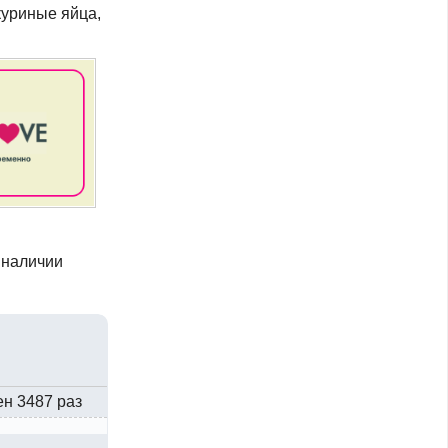
куриные яйца,
 наличии
ен 3487 раз