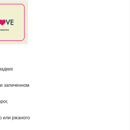
ладких
ли запеченном
рог,
о или ржаного