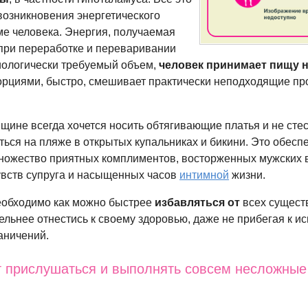
возникновения энергетического
ме человека. Энергия, получаемая
при переработке и переваривании
ологически требуемый объем,
человек принимает пищу 
рциями, быстро, смешивает практически неподходящие пр
щине всегда хочется носить обтягивающие платья и не сте
ться на пляже в открытых купальниках и бикини. Это обесп
ожество приятных комплиментов, восторженных мужских в
вств супруга и насыщенных часов
интимной
жизни.
обходимо как можно быстрее
избавляться от
всех сущес
ельнее отнестись к своему здоровью, даже не прибегая к и
аничений.
т прислушаться и выполнять совсем несложные