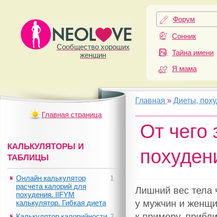
Форум
Сонник
Сообщество хороших
Тайна имени
женщин
Я мама
Главная
»
Диеты, пох
Главная страница
От чего 
КАЛЬКУЛЯТОРЫ И
похуден
ТАБЛИЦЫ
Онлайн калькулятор
1
расчета калорий для
Лишний вес тела 
похудения. IIFYM
у мужчин и женщин
калькулятор. Гибкая диета
к примеру, приб
Калькулятор калорийности
2