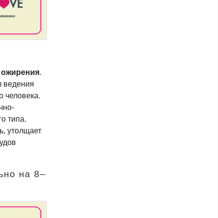
 ожирения
.
л ведения
о человека.
чно-
о типа.
ь, утолщает
судов
льно на
8–