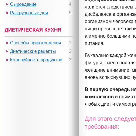
Сыроедение
4
является следствием 
Разгрузочные дни
5
дисбаланса в организ
организмом человека 
пищи превышает физи
ДИЕТИЧЕСКАЯ КУХНЯ
а именно большими по
Способы приготовления
1
питания.
Диетические рецепты
2
Буквально каждой жен
Калорийность продуктов
3
фигуры, смело появля
женщине внимание, мн
вновь вспыхнувших чу
В первую очередь
не
комплексов
и внимат
любых диет и самоогр
Для этого следуе
требования: