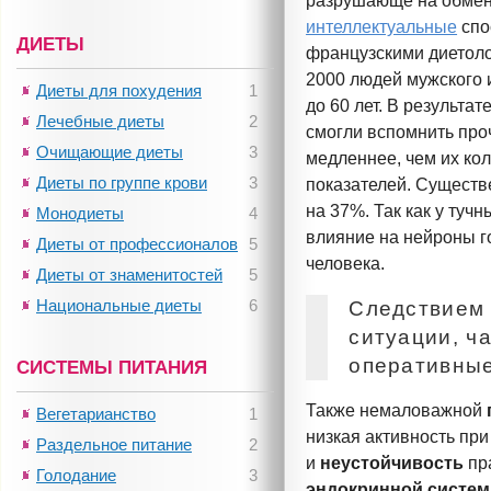
разрушающе на обмен
интеллектуальные
спо
ДИЕТЫ
французскими диетол
2000 людей мужского и
Диеты для похудения
1
до 60 лет. В результа
Лечебные диеты
2
смогли вспомнить про
Очищающие диеты
3
медленнее, чем их ко
Диеты по группе крови
3
показателей. Существ
на 37%. Так как у ту
Монодиеты
4
влияние на нейроны г
Диеты от профессионалов
5
человека.
Диеты от знаменитостей
5
Национальные диеты
6
Следствием 
ситуации, ч
оперативные
СИСТЕМЫ ПИТАНИЯ
Также немаловажной
Вегетарианство
1
низкая активность пр
Раздельное питание
2
и
неустойчивость
пр
Голодание
3
эндокринной систе