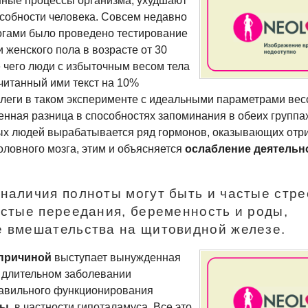
ные процессы организма, ухудшают
собности человека. Совсем недавно
огами было проведено тестирование
 женского пола в возрасте от 30
те чего люди с избыточным весом тела
читанный ими текст на 10%
ллеги в таком эксперименте с идеальными параметрами ве
енная разница в способностях запоминания в обеих группа
чных людей вырабатывается ряд гормонов, оказывающих отр
оловного мозга, этим и объясняется
ослабление деятельн
наличия полноты могут быть и частые стр
астые переедания, беременность и роды,
 вмешательства на щитовидной железе.
причиной
выступает вынужденная
и длительном заболевании
авильного функционирования
мы
, в частности гипоталамуса. Все это