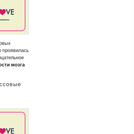
совых
х проявилась
ицательное
ости мозга
ессовые